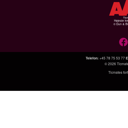
Højeste kr
© Dun & Br
Telefon
:
+45 78 75 53 77
E
© 2026
Ticmat
Ticmates fort