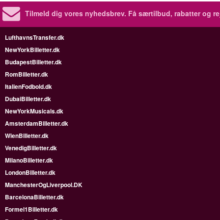
Tilmeld dig vores nyhedsbrev.
Få særtilbud, rabatter og re
LufthavnsTransfer.dk
NewYorkBilletter.dk
BudapestBilletter.dk
RomBilletter.dk
ItalienFodbold.dk
DubaiBilletter.dk
NewYorkMusicals.dk
AmsterdamBilletter.dk
WienBilletter.dk
VenedigBilletter.dk
MilanoBilletter.dk
LondonBilletter.dk
ManchesterOgLiverpool.DK
BarcelonaBilletter.dk
Formel1Billetter.dk