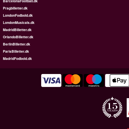
BarcelonaFootball.dk
Pragbilletter.dk
LondonFodbold.dk
LondonMusicals.dk
MadridBilletter.dk
OrlandoBilletter.dk
BerlinBilletter.dk
ParisBilletter.dk
MadridFodbold.dk