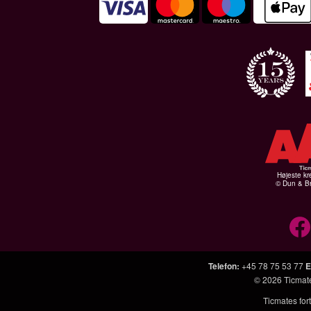
Højeste kr
© Dun & Br
Telefon
:
+45 78 75 53 77
E
© 2026
Ticmat
Ticmates fort