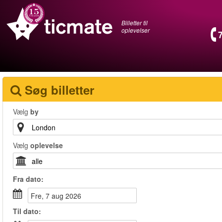
Billetter til
oplevelser
Søg billetter
Vælg
by
Vælg
oplevelse
Fra
dato
:
fre, 7 aug 2026
Til
dato
: