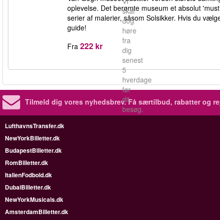
Vi
oplevelse. Det berømte museum et absolut 'mus
skal
serier af malerier, såsom Solsikker. Hvis du v
dog
guide!
høre
fra
222 kr
Fra
dig
senest
5
hverdage
før
dit
Tilmeld dig vores nyhedsbrev.
Få særtilbud, rabatter og re
besøg.
LufthavnsTransfer.dk
NewYorkBilletter.dk
BudapestBilletter.dk
RomBilletter.dk
ItalienFodbold.dk
DubaiBilletter.dk
NewYorkMusicals.dk
AmsterdamBilletter.dk