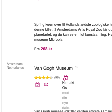
Spring køen over til Hollands ældste zoologiske 
denne billet til Amsterdams Artis Royal Zoo får d
planetariet, og du kan se en flot kunstsamling. 
museum Micropia!
268 kr
Fra
Amsterdam,
Van Gogh Museum
Netherlands
(96)
Kontakt
Os
med
din
nye
dato.
Van Gogh museet udstiller verden største samling 