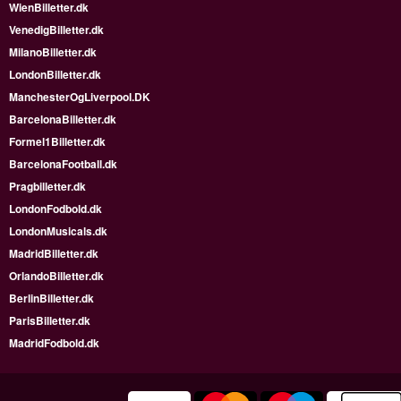
WienBilletter.dk
VenedigBilletter.dk
MilanoBilletter.dk
LondonBilletter.dk
ManchesterOgLiverpool.DK
BarcelonaBilletter.dk
Formel1Billetter.dk
BarcelonaFootball.dk
Pragbilletter.dk
LondonFodbold.dk
LondonMusicals.dk
MadridBilletter.dk
OrlandoBilletter.dk
BerlinBilletter.dk
ParisBilletter.dk
MadridFodbold.dk