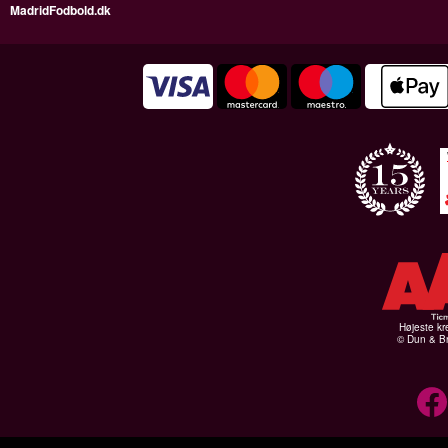
MadridFodbold.dk
Højeste kr
© Dun & Br