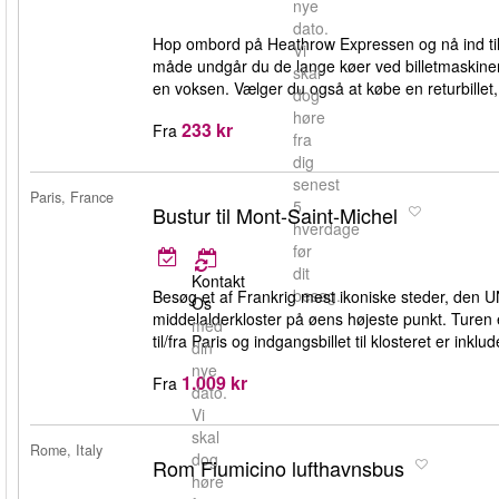
nye
dato.
Hop ombord på Heathrow Expressen og nå ind til 
Vi
måde undgår du de lange køer ved billetmaskine
skal
en voksen. Vælger du også at købe en returbillet,
dog
høre
233 kr
Fra
fra
dig
senest
Paris, France
5
Bustur til Mont-Saint-Michel
hverdage
før
dit
Kontakt
besøg.
Besøg et af Frankrig mest ikoniske steder, den
Os
middelalderkloster på øens højeste punkt. Turen 
med
til/fra Paris og indgangsbillet til klosteret er inklud
din
nye
1.009 kr
Fra
dato.
Vi
skal
Rome, Italy
dog
Rom Fiumicino lufthavnsbus
høre