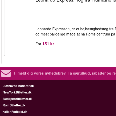
Leonardo Expressen, er et højhastighedstog fra 
og mest pålidelige måde at nå Roms centrum på 
151 kr
Fra
Tilmeld dig vores nyhedsbrev.
Få særtilbud, rabatter og re
LufthavnsTransfer.dk
NewYorkBilletter.dk
BudapestBilletter.dk
RomBilletter.dk
ItalienFodbold.dk