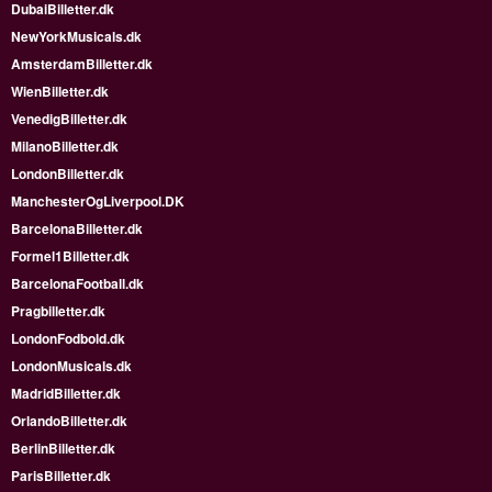
DubaiBilletter.dk
NewYorkMusicals.dk
AmsterdamBilletter.dk
WienBilletter.dk
VenedigBilletter.dk
MilanoBilletter.dk
LondonBilletter.dk
ManchesterOgLiverpool.DK
BarcelonaBilletter.dk
Formel1Billetter.dk
BarcelonaFootball.dk
Pragbilletter.dk
LondonFodbold.dk
LondonMusicals.dk
MadridBilletter.dk
OrlandoBilletter.dk
BerlinBilletter.dk
ParisBilletter.dk