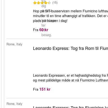
fra
(15)
dig
senest
Hop på SIT-busservicen mellem Fiumicino lufthavn
5
minutter til en time afhængigt af trafikken. Det e
hverdage
plads på bussen i dag!
før
60 kr
Fra
dit
besøg.
Rome, Italy
Leonardo Express: Tog fra Rom til Fium
Leonardo Expressen, er et højhastighedstog fra 
og mest pålidelige måde at nå Fiumicino Luftha
151 kr
Fra
Rome, Italy
Leonardo Express: Tog fra Fiumicino lu