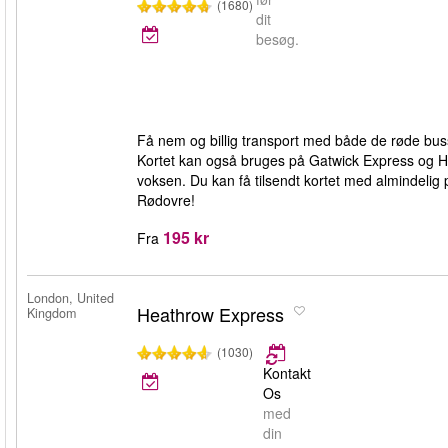
(1680)
dit
besøg.
Få nem og billig transport med både de røde bus
Kortet kan også bruges på Gatwick Express og He
voksen. Du kan få tilsendt kortet med almindelig p
Rødovre!
195 kr
Fra
London, United
Heathrow Express
Kingdom
(1030)
Kontakt
Os
med
din