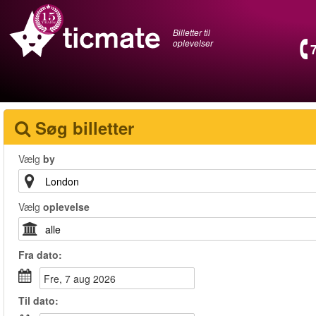
Billetter til
oplevelser
Søg billetter
Vælg
by
Vælg
oplevelse
Fra
dato
:
fre, 7 aug 2026
Til
dato
: