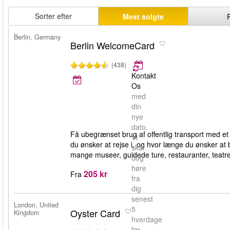
Sorter efter
Mest solgte
Berlin, Germany
Berlin WelcomeCard
(438)
Kontakt
Os
med
din
nye
dato.
Få ubegrænset brug af offentlig transport med e
Vi
du ønsker at rejse i, og hvor længe du ønsker at
skal
mange museer, guidede ture, restauranter, teatr
dog
høre
205 kr
Fra
fra
dig
senest
London, United
5
Oyster Card
Kingdom
hverdage
før