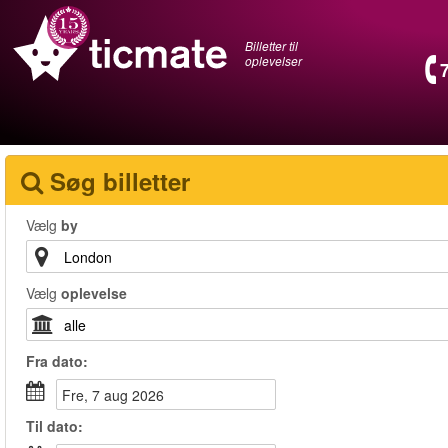
Billetter til
oplevelser
Søg billetter
Vælg
by
Vælg
oplevelse
Fra
dato
:
fre, 7 aug 2026
Til
dato
: