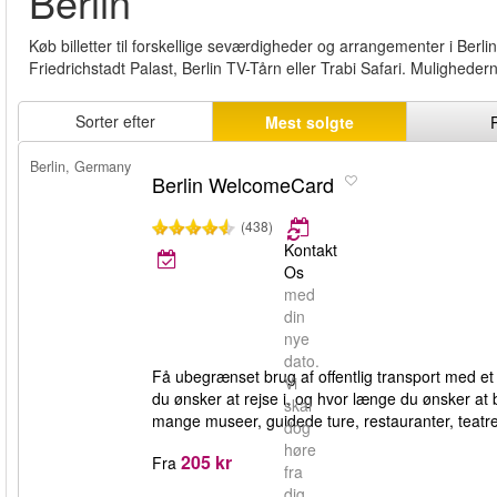
Berlin
Køb billetter til forskellige seværdigheder og arrangementer i Berli
Friedrichstadt Palast, Berlin TV-Tårn eller Trabi Safari. Muligheder
Sorter efter
Mest solgte
Berlin, Germany
Berlin WelcomeCard
(438)
Kontakt
Os
med
din
nye
dato.
Få ubegrænset brug af offentlig transport med e
Vi
du ønsker at rejse i, og hvor længe du ønsker at
skal
mange museer, guidede ture, restauranter, teatr
dog
høre
205 kr
Fra
fra
dig