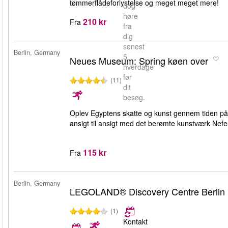
tømmerflådeforlystelse og meget meget mere!
dog
høre
210 kr
Fra
fra
dig
senest
Berlin, Germany
5
Neues Museum: Spring køen over
hverdage
før
(11)
dit
besøg.
Oplev Egyptens skatte og kunst gennem tiden p
ansigt til ansigt med det berømte kunstværk Nefe
115 kr
Fra
Berlin, Germany
LEGOLAND® Discovery Centre Berlin
(1)
Kontakt