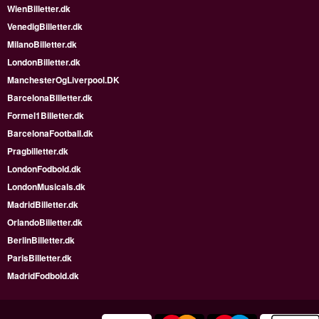
WienBilletter.dk
VenedigBilletter.dk
MilanoBilletter.dk
LondonBilletter.dk
ManchesterOgLiverpool.DK
BarcelonaBilletter.dk
Formel1Billetter.dk
BarcelonaFootball.dk
Pragbilletter.dk
LondonFodbold.dk
LondonMusicals.dk
MadridBilletter.dk
OrlandoBilletter.dk
BerlinBilletter.dk
ParisBilletter.dk
MadridFodbold.dk