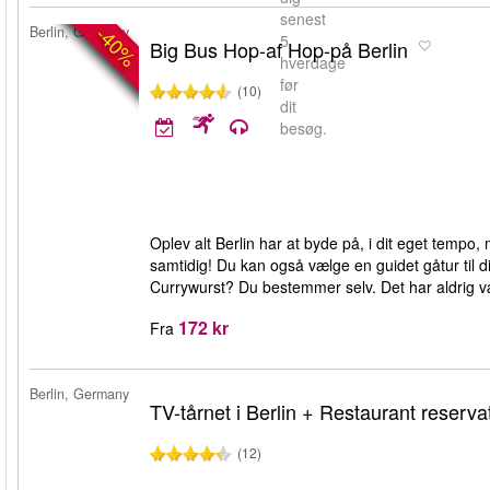
senest
-40%
Berlin, Germany
5
Big Bus Hop-af Hop-på Berlin
hverdage
før
(10)
dit
besøg.
Oplev alt Berlin har at byde på, i dit eget tempo,
samtidig! Du kan også vælge en guidet gåtur til din
Currywurst? Du bestemmer selv. Det har aldrig væ
172 kr
Fra
Berlin, Germany
TV-tårnet i Berlin + Restaurant reserva
(12)