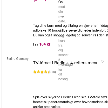
Os
med
din
nye
dato.
Tag dine børn med og tilbring en sjov eftermidd
Vi
udforske 10 forskellige seværdigheder indenfor
skal
Du kan også shoppe legetøj og souvenirs i den s
dog
høre
184 kr
Fra
fra
dig
senest
Berlin, Germany
5
TV-tårnet i Berlin + 4-retters menu
hverdage
før
(5)
dit
besøg.
Spis over skyerne i Berlins ikoniske TV-tårn! N
fantastisk panoramaudsigt over hovedstadens skyl
unikke omgivelser.