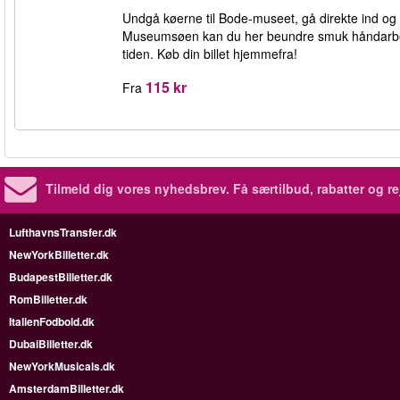
Undgå køerne til Bode-museet, gå direkte ind og
Museumsøen kan du her beundre smuk håndarbej
tiden. Køb din billet hjemmefra!
115 kr
Fra
Tilmeld dig vores nyhedsbrev.
Få særtilbud, rabatter og re
LufthavnsTransfer.dk
NewYorkBilletter.dk
BudapestBilletter.dk
RomBilletter.dk
ItalienFodbold.dk
DubaiBilletter.dk
NewYorkMusicals.dk
AmsterdamBilletter.dk