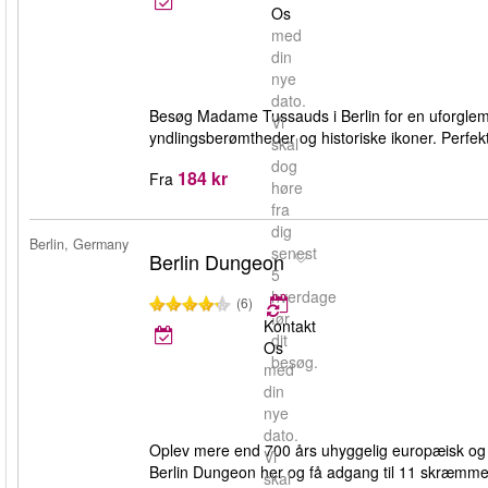
Os
med
din
nye
dato.
Besøg Madame Tussauds i Berlin for en uforglemm
Vi
yndlingsberømtheder og historiske ikoner. Perfekt 
skal
dog
184 kr
Fra
høre
fra
dig
Berlin, Germany
senest
Berlin Dungeon
5
hverdage
(6)
før
Kontakt
dit
Os
besøg.
med
din
nye
dato.
Oplev mere end 700 års uhyggelig europæisk og tysk
Vi
Berlin Dungeon her og få adgang til 11 skræmmend
skal