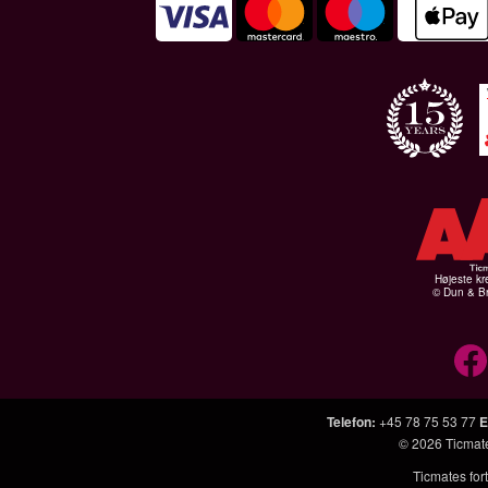
Højeste kr
© Dun & Br
Telefon
:
+45 78 75 53 77
E
© 2026
Ticmat
Ticmates fort