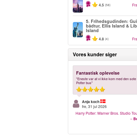
4.5
Fr
(58)
5.
Frihedsgudinden: Gui
bådtur, Ellis Island & Li
Island
4.8
Fr
(4)
Vores kunder siger
Fantastisk oplevelse
"Eneste var at vi ikke kom med den sote
Potter bus"
Anja koch
fre, 31 jul 2026
Harry Potter: Warner Bros. Studio T
–
Be