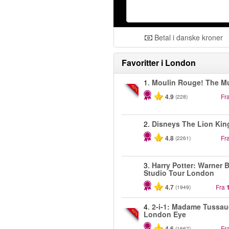
Betal i danske kroner
Favoritter i
London
1.
Moulin Rouge! The Mu
-50%
4.9
Fr
(228)
2.
Disneys The Lion Kin
4.8
Fr
(2261)
3.
Harry Potter: Warner B
Studio Tour London
4.7
Fra
(1949)
4.
2-i-1: Madame Tussau
-40%
London Eye
4.6
Fr
(1667)