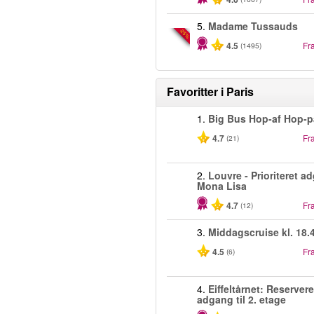
5.
Madame Tussauds
-25%
4.5
Fr
(1495)
Favoritter i
Paris
1.
Big Bus Hop-af Hop-p
4.7
Fr
(21)
2.
Louvre - Prioriteret ad
Mona Lisa
4.7
Fr
(12)
3.
Middagscruise kl. 18.
4.5
Fr
(6)
4.
Eiffeltårnet: Reservere
adgang til 2. etage