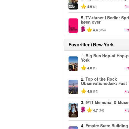
4.9
Fr
(9)
5.
TV-tårnet i Berlin: Spr
køen over
4.4
Fr
(224)
Favoritter i
New York
1.
Big Bus Hop-af Hop-
York
4.0
Fr
(1)
2.
Top of the Rock
Observationsdæk: Fast 
4.5
Fr
(95)
3.
9/11 Memorial & Mus
4.7
Fr
(34)
4.
Empire State Building