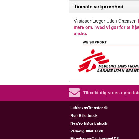
Ticmate velgørenhed
Vi støtter Læger Uden Grænser.
mere om, hvad vi gør for at hj
andre.
Tilmeld dig vores nyhedsb
LufthavnsTransfer.dk
RomBilletter.dk
NewYorkMusicals.dk
VenedigBilletter.dk
ManchesterOgLiverpool.DK