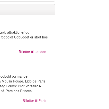
 End, attraktioner og
 fodbold! Udbuddet er stort hos
Billetter til
London
SG fodbold og mange
på Moulin Rouge, Lido de Paris
esøg Louvre eller Versailles-
 på Parc des Princes.
Billetter til
Paris