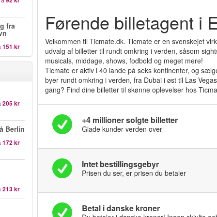
92 kr
Førende billetagent i 
g fra
avn
Velkommen til Ticmate.dk. Ticmate er en svenskejet virk
a
151 kr
udvalg af billetter til rundt omkring i verden, såsom sight
musicals, middage, shows, fodbold og meget mere!
Ticmate er aktiv i 40 lande på seks kontinenter, og sælger 
byer rundt omkring i verden, fra Dubai i øst til Las Vega
gang? Find dine billetter til skønne oplevelser hos Ticma
a
205 kr
+4 millioner solgte billetter
å Berlin
Glade kunder verden over
a
172 kr
Intet bestillingsgebyr
Prisen du ser, er prisen du betaler
a
213 kr
Betal i danske kroner