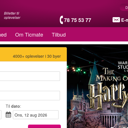
D
Billetter til
oplevelser
78 75 53 77
E-m
hed
Om Ticmate
Tilbud
4000+ oplevelser i 30 byer
Til
dato
:
ons, 12 aug 2026