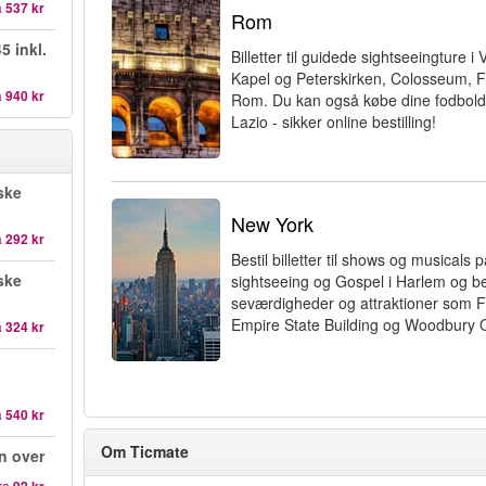
a
537 kr
Rom
5 inkl.
Billetter til guidede sightseeingture i
Kapel og Peterskirken, Colosseum,
a
940 kr
Rom. Du kan også købe dine fodboldb
Lazio - sikker online bestilling!
ske
New York
a
292 kr
Bestil billetter til shows og musical
ske
sightseeing og Gospel i Harlem og b
seværdigheder og attraktioner som Fr
Empire State Building og Woodbury O
a
324 kr
a
540 kr
Om Ticmate
n over
ra