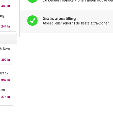
Du betaler i danske kroner! Ingen skjulte ge
a
488 kr
ing
Gratis afbestilling
Afbestil eller ændr til de fleste attraktioner
a
241 kr
på New
a
392 kr
Track
a
332 kr
eum
a
274 kr