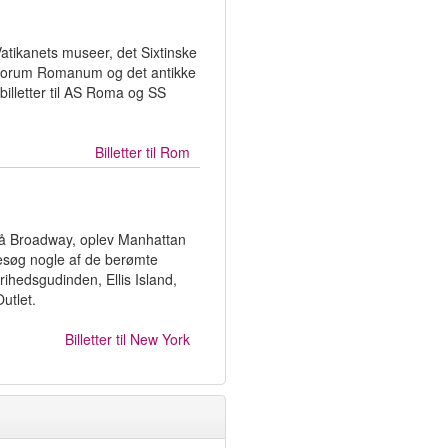
 Vatikanets museer, det Sixtinske
 Forum Romanum og det antikke
illetter til AS Roma og SS
Billetter til
Rom
s på Broadway, oplev Manhattan
esøg nogle af de berømte
ihedsgudinden, Ellis Island,
utlet.
Billetter til
New York