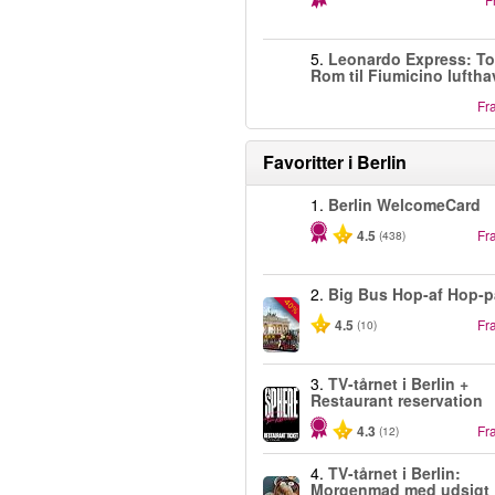
5.
Leonardo Express: To
Rom til Fiumicino lufth
Fr
Favoritter i
Berlin
1.
Berlin WelcomeCard
4.5
Fr
(438)
2.
Big Bus Hop-af Hop-p
-40%
4.5
Fr
(10)
3.
TV-tårnet i Berlin +
Restaurant reservation
4.3
Fr
(12)
4.
TV-tårnet i Berlin:
Morgenmad med udsigt