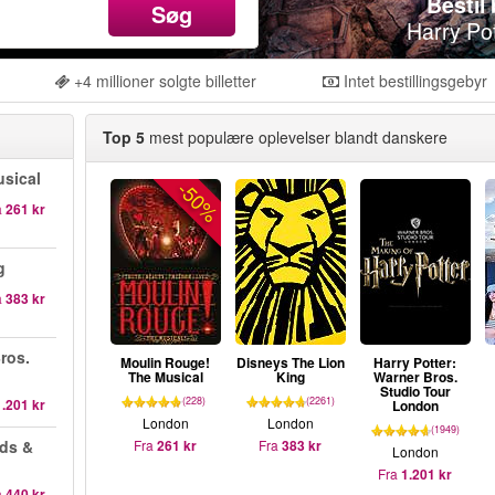
Bestil b
Søg
Harry Po
+4 millioner solgte billetter
Intet bestillingsgebyr
Top 5
mest populære oplevelser blandt danskere
sical
-50%
a
261 kr
g
a
383 kr
ros.
Moulin Rouge!
Disneys The Lion
Harry Potter:
The Musical
King
Warner Bros.
Studio Tour
(228)
(2261)
1.201 kr
London
London
London
(1949)
ds &
Fra
261 kr
Fra
383 kr
London
Fra
1.201 kr
a
440 kr