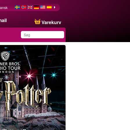
ansk
ail
Varekurv
Du har gemt dette
produkt på din liste