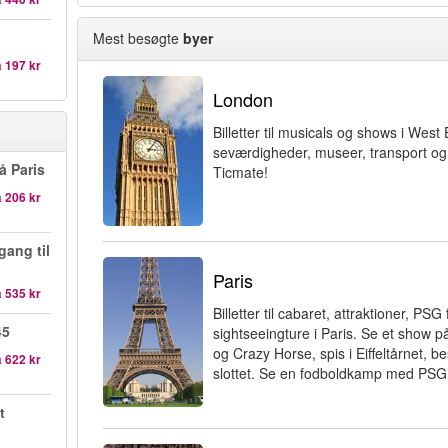
Mest besøgte
byer
a
197 kr
London
Billetter til musicals og shows i West
seværdigheder, museer, transport og
å Paris
Ticmate!
a
206 kr
gang til
Paris
a
535 kr
Billetter til cabaret, attraktioner, P
45
sightseeingture i Paris. Se et show 
og Crazy Horse, spis i Eiffeltårnet, b
a
622 kr
slottet. Se en fodboldkamp med PSG
t