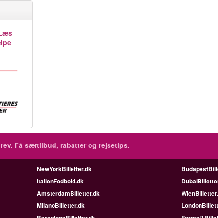
Læs
ælpe
rev.
Få særtilbud, rabatter og rejsetips.
NewYorkBilletter.dk
BudapestBill
ItalienFodbold.dk
DubaiBillette
AmsterdamBilletter.dk
WienBilletter
MilanoBilletter.dk
LondonBillett
BarcelonaBilletter.dk
Formel1Billet