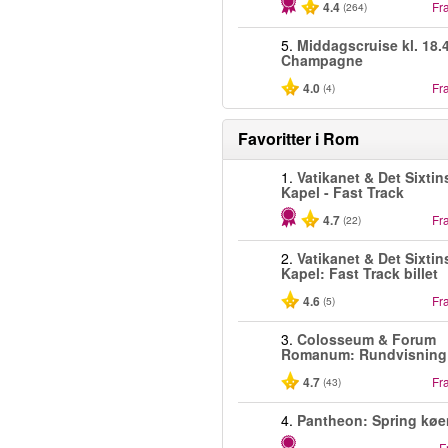
4.4
Fr
(264)
5.
Middagscruise kl. 18.4
Champagne
4.0
Fr
(4)
Favoritter i
Rom
1.
Vatikanet & Det Sixtin
Kapel - Fast Track
4.7
Fr
(22)
2.
Vatikanet & Det Sixtin
Kapel: Fast Track billet
4.6
Fr
(5)
3.
Colosseum & Forum
Romanum: Rundvisning
4.7
Fr
(43)
4.
Pantheon: Spring køe
F