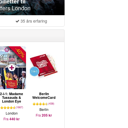
illetter til
tters London
35 års erfaring
-40%
2-i-1: Madame
Berlin
Tussauds &
WelcomeCard
London Eye
(438)
(1667)
Berlin
London
Fra
205 kr
Fra
440 kr