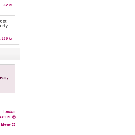
a
362 kr
det
berty
a
235 kr
 Harry
our London
stil nu
Mere