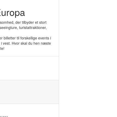
Europa
somhed, der tilbyder et stort
seeingture, turistattraktioner,
billetter til forskellige events i
s i vest. Hvor skal du hen næste
te!