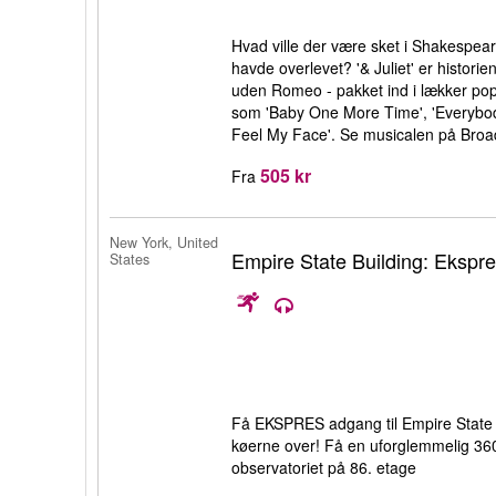
Hvad ville der være sket i Shakespeare
havde overlevet? '& Juliet' er histor
uden Romeo - pakket ind i lækker po
som 'Baby One More Time', 'Everybody
Feel My Face'. Se musicalen på Broa
505 kr
Fra
New York, United
Empire State Building: Ekspres
States
Få EKSPRES adgang til Empire State 
køerne over! Få en uforglemmelig 360
observatoriet på 86. etage