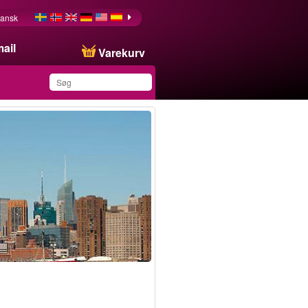
ansk
ail
Varekurv
Du har gemt dette
produkt på din liste