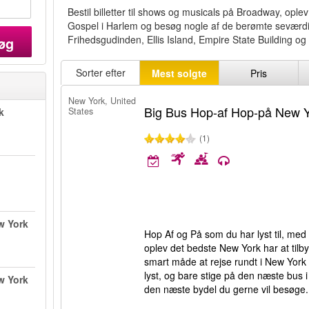
Bestil billetter til shows og musicals på Broadway, opl
Gospel i Harlem og besøg nogle af de berømte seværdi
Frihedsgudinden, Ellis Island, Empire State Building o
øg
Sorter efter
Mest solgte
Pris
New York, United
Big Bus Hop-af Hop-på New 
k
States
(1)
w York
Hop Af og På som du har lyst til, med
oplev det bedste New York har at tilb
smart måde at rejse rundt i New York 
lyst, og bare stige på den næste bus i
w York
den næste bydel du gerne vil besøge.