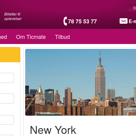
D
Billetter til
oplevelser
78 75 53 77
E-m
hed
Om Ticmate
Tilbud
New York