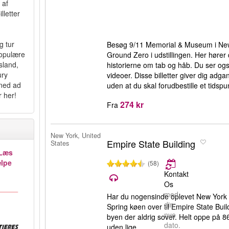
 af
lletter
g tur
Besøg 9/11 Memorial & Museum i New 
opulære
Ground Zero i udstillingen. Her høre
sland,
historierne om tab og håb. Du ser og
ury
videoer. Disse billetter giver dig ad
 ned ad
uden at du skal forudbestille et tidspu
r her!
274 kr
Fra
New York, United
Empire State Building
States
Læs
ælpe
(58)
Kontakt
Os
med
Har du nogensinde oplevet New York
din
Spring køen over til Empire State Bu
nye
byen der aldrig sover. Helt oppe på 8
dato.
uden lige.