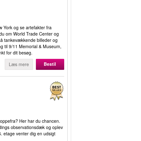
York og se artefakter fra
r du om World Trade Center og
så tankevækkende billeder og
gang til 9/11 Memorial & Museum,
nkt for dit besøg.
Bestil
Læs mere
 oppefra? Her har du chancen.
ildings observationsdæk og oplev
6. etage venter dig en udsigt