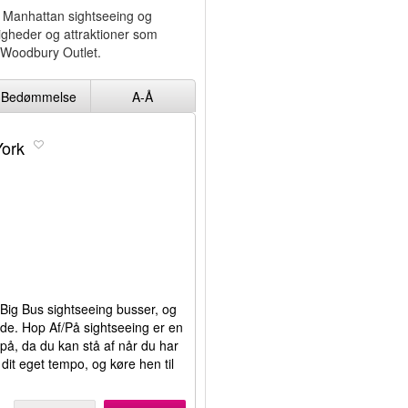
ev Manhattan sightseeing og
gheder og attraktioner som
g Woodbury Outlet.
Bedømmelse
A-Å
York
 Big Bus sightseeing busser, og
yde. Hop Af/På sightseeing er en
på, da du kan stå af når du har
 dit eget tempo, og køre hen til