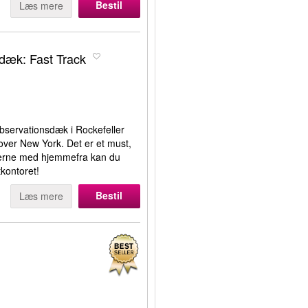
Bestil
Læs mere
dæk: Fast Track
observationsdæk i Rockefeller
over New York. Det er et must,
terne med hjemmefra kan du
tkontoret!
Bestil
Læs mere