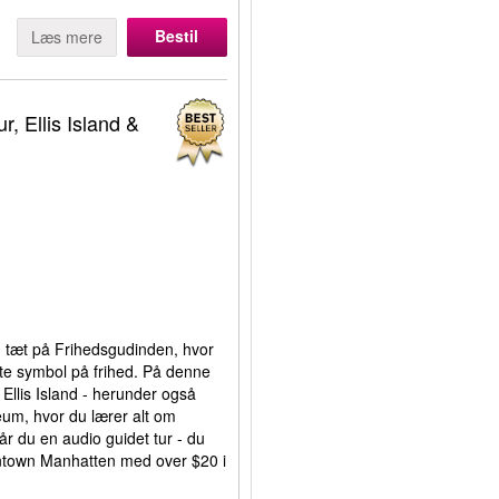
Bestil
Læs mere
, Ellis Island &
m tæt på Frihedsgudinden, hvor
ste symbol på frihed. På denne
 Ellis Island - herunder også
eum, hvor du lærer alt om
år du en audio guidet tur - du
ntown Manhatten med over $20 i