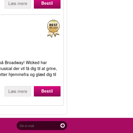
Bestil
Læs mere
på Broadway! Wicked har
ical der vil få dig til at grine,
etter hjemmefra og glæd dig til
Bestil
Læs mere