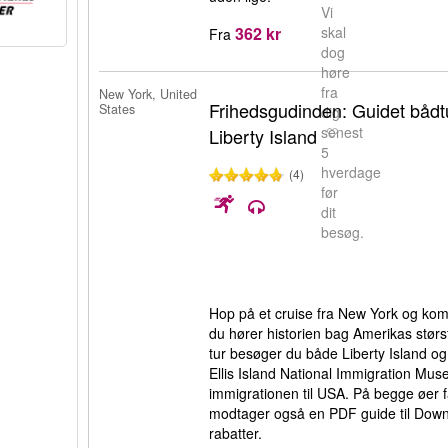
Vi
362 kr
skal
Fra
dog
høre
fra
New York, United
Frihedsgudinden: Guidet bådtur
States
dig
senest
Liberty Island
5
hverdage
(4)
før
dit
besøg.
Hop på et cruise fra New York og ko
du hører historien bag Amerikas stør
tur besøger du både Liberty Island og
Ellis Island National Immigration Mus
immigrationen til USA. På begge øer f
modtager også en PDF guide til Dow
rabatter.