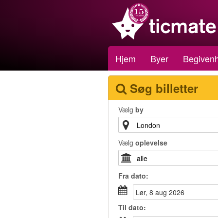
Hjem
Byer
Begiven
Søg billetter
Vælg
by
Vælg
oplevelse
Fra
dato
:
lør, 8 aug 2026
Til
dato
: