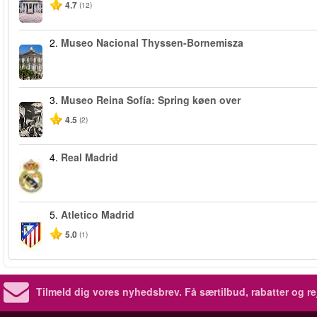
4.7
(12)
2.
Museo Nacional Thyssen-Bornemisza
3.
Museo Reina Sofía: Spring køen over
4.5
(2)
4.
Real Madrid
5.
Atletico Madrid
5.0
(1)
Tilmeld dig vores nyhedsbrev.
Få særtilbud, rabatter og re