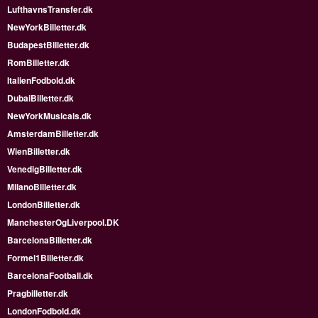
LufthavnsTransfer.dk
NewYorkBilletter.dk
BudapestBilletter.dk
RomBilletter.dk
ItalienFodbold.dk
DubaiBilletter.dk
NewYorkMusicals.dk
AmsterdamBilletter.dk
WienBilletter.dk
VenedigBilletter.dk
MilanoBilletter.dk
LondonBilletter.dk
ManchesterOgLiverpool.DK
BarcelonaBilletter.dk
Formel1Billetter.dk
BarcelonaFootball.dk
Pragbilletter.dk
LondonFodbold.dk