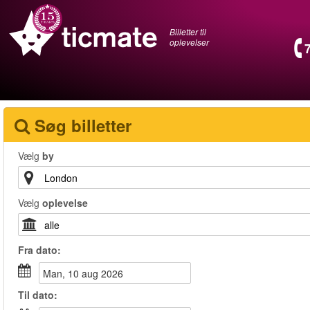
Billetter til
oplevelser
Søg billetter
Vælg
by
Vælg
oplevelse
Fra
dato
:
man, 10 aug 2026
Til
dato
: