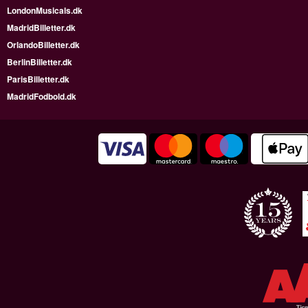
LondonMusicals.dk
MadridBilletter.dk
OrlandoBilletter.dk
BerlinBilletter.dk
ParisBilletter.dk
MadridFodbold.dk