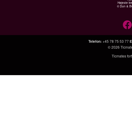
Højeste kr
© Dun & Br
Telefon
:
+45 78 75 53 77
E
© 2026
Ticmat
Ticmates fort