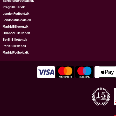
BarcelonaFootball.dk
Pragbilletter.dk
LondonFodbold.dk
LondonMusicals.dk
MadridBilletter.dk
OrlandoBilletter.dk
BerlinBilletter.dk
ParisBilletter.dk
MadridFodbold.dk