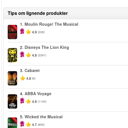
Tips om lignende produkter
1.
Moulin Rouge! The Musical
-50%
4.9
(228)
2.
Disneys The Lion King
4.8
(2261)
3.
Cabaret
4.8
(6)
4.
ABBA Voyage
4.9
(1140)
5.
Wicked the Musical
-50%
4.7
(855)