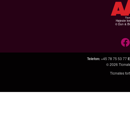
Højeste kr
© Dun & Br
Telefon
:
+45 78 75 53 77
E
© 2026
Ticmat
Ticmates fort