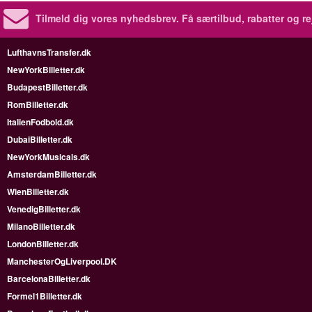
Tilmeld dig vores nyhedsbrev.
Få særtilbud, rabatter og re
LufthavnsTransfer.dk
NewYorkBilletter.dk
BudapestBilletter.dk
RomBilletter.dk
ItalienFodbold.dk
DubaiBilletter.dk
NewYorkMusicals.dk
AmsterdamBilletter.dk
WienBilletter.dk
VenedigBilletter.dk
MilanoBilletter.dk
LondonBilletter.dk
ManchesterOgLiverpool.DK
BarcelonaBilletter.dk
Formel1Billetter.dk