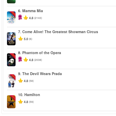
6.
Mamma Mia
-40%
4.8
(2143)
7.
Come Alive! The Greatest Showman Circus
5.0
(6)
8.
Phantom of the Opera
-20%
4.8
(2038)
9.
The Devil Wears Prada
-50%
4.8
(58)
10.
Hamilton
-40%
4.8
(59)