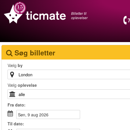
Billetter til
oplevelser
Søg billetter
Vælg
by
Vælg
oplevelse
Fra
dato
:
søn, 9 aug 2026
Til
dato
: