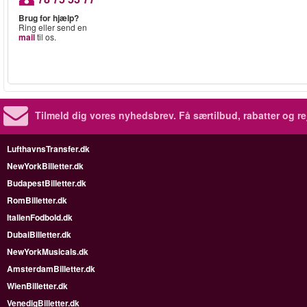
Brug for hjælp?
Ring eller send en
mail
til os.
Tilmeld dig vores nyhedsbrev.
Få særtilbud, rabatter og re
LufthavnsTransfer.dk
NewYorkBilletter.dk
BudapestBilletter.dk
RomBilletter.dk
ItalienFodbold.dk
DubaiBilletter.dk
NewYorkMusicals.dk
AmsterdamBilletter.dk
WienBilletter.dk
VenedigBilletter.dk