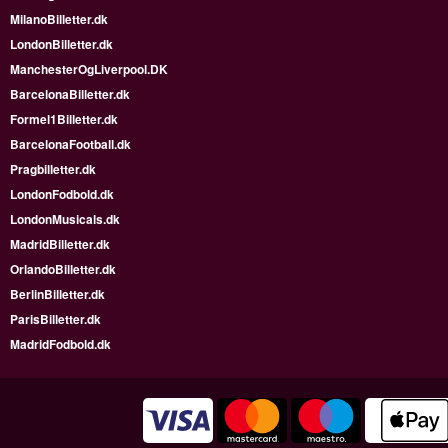
MilanoBilletter.dk
LondonBilletter.dk
ManchesterOgLiverpool.DK
BarcelonaBilletter.dk
Formel1Billetter.dk
BarcelonaFootball.dk
Pragbilletter.dk
LondonFodbold.dk
LondonMusicals.dk
MadridBilletter.dk
OrlandoBilletter.dk
BerlinBilletter.dk
ParisBilletter.dk
MadridFodbold.dk