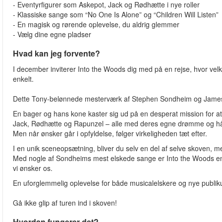
- Eventyrfigurer som Askepot, Jack og Rødhætte i nye roller
- Klassiske sange som “No One Is Alone” og “Children Will Listen”
- En magisk og rørende oplevelse, du aldrig glemmer
- Vælg dine egne pladser
Hvad kan jeg forvente?
I december inviterer Into the Woods dig med på en rejse, hvor velk
enkelt.
Dette Tony-belønnede mesterværk af Stephen Sondheim og James 
En bager og hans kone kaster sig ud på en desperat mission for a
Jack, Rødhætte og Rapunzel – alle med deres egne drømme og h
Men når ønsker går i opfyldelse, følger virkeligheden tæt efter.
I en unik sceneopsætning, bliver du selv en del af selve skoven, m
Med nogle af Sondheims mest elskede sange er Into the Woods en e
vi ønsker os.
En uforglemmelig oplevelse for både musicalelskere og nye publi
Gå ikke glip af turen ind i skoven!
Hvordan fungerer det?