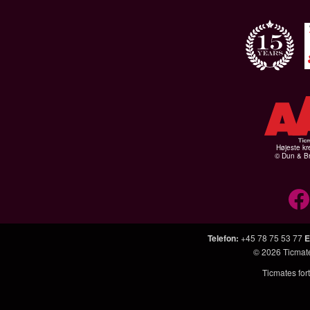
Højeste kr
© Dun & Br
Telefon
:
+45 78 75 53 77
E
© 2026
Ticmat
Ticmates fort