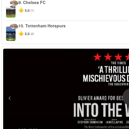
9.
Chelsea FC
5.0
(1)
10.
Tottenham Hotspurs
5.0
(2)