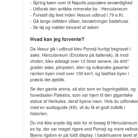
- Spring køen over til Napolis populære seværdighed
- Udforsk den antikke romerske by - Herculaneum
- Forestil dig livet inden Vesuvs udbrud i 79 e.Kr.
- Gå langs oldtiden villaer, beværtninger badehuse
- Se tøj og møbler bevaret af asken
Hvad kan jeg forvente?
Da Vesuv gik i udbrud blev Pomeji hurtigt begravet i
aske. Herculaneum (Ercolano på italiensk), lå mod
vinden, blev ødelagt over 12 timer senere, da 400°
grader aske, pimpsten, sten og vulkanske gasarter
ramten byen med over 100 km/t, og fastfrøs byen i
præcis det øjeblik.
Se den gamle arena, så stor som en bygningsblok, og
hovedsalen Palestra, som var hjem til den gigantiske
statue af Herkules, deraf byens navn. Hvis du udforske
med en audioguide (€8), vil du få et godt indblik i
historien.
Du må ikke snyde dig selv for et besøg til Herculaneum
en by, der var meget rigere end Pomeji og mere velhold
Byens rigdom er på fuldt display: i badehusene lavet af