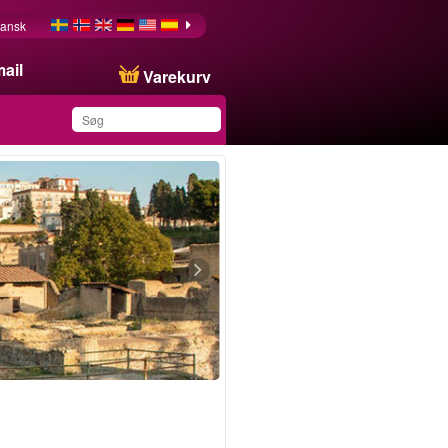
ansk
ail
Varekurv
Du har gemt dette
produkt på din liste