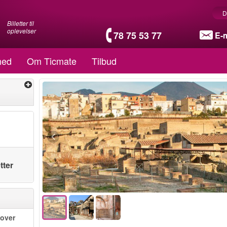
D
Billetter til
oplevelser
78 75 53 77
E-m
hed
Om Ticmate
Tilbud
tter
 over