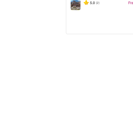
5.0
Fr
(2)