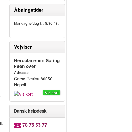
Åbningstider
Mandag-lørdag kl. 8.30-18.
Vejviser
Herculaneum: Spring
køen over
Adresse
Corso Resina 80056
Napoli
Vis kort
r
Dansk helpdesk
,
t.
78 75 53 77