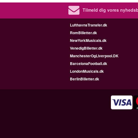
Tilmeld dig vores nyhedsb
LufthavnsTransfer.dk
RomBilletter.dk
NewYorkMusicals.dk
VenedigBilletter.dk
ManchesterOgLiverpool.DK
BarcelonaFootball.dk
LondonMusicals.dk
BerlinBilletter.dk