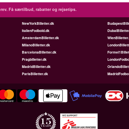
rev.
Få særtilbud, rabatter og rejsetips.
NewYorkBilletter.dk
BudapestBill
ItalienFodbold.dk
DubaiBillette
AmsterdamBilletter.dk
WienBilletter
MilanoBilletter.dk
LondonBillett
BarcelonaBilletter.dk
Formel1Billet
Pragbilletter.dk
LondonFodbo
MadridBilletter.dk
OrlandoBillet
ParisBilletter.dk
MadridFodbo
WE SUPPORT