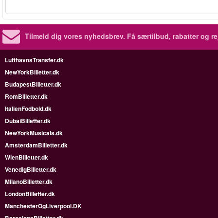
Tilmeld dig vores nyhedsbrev.
Få særtilbud, rabatter og re
LufthavnsTransfer.dk
NewYorkBilletter.dk
BudapestBilletter.dk
RomBilletter.dk
ItalienFodbold.dk
DubaiBilletter.dk
NewYorkMusicals.dk
AmsterdamBilletter.dk
WienBilletter.dk
VenedigBilletter.dk
MilanoBilletter.dk
LondonBilletter.dk
ManchesterOgLiverpool.DK