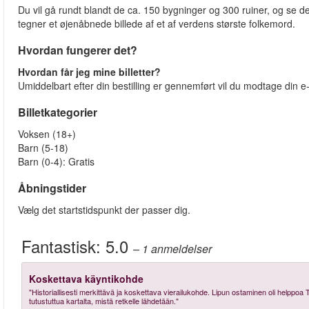
Du vil gå rundt blandt de ca. 150 bygninger og 300 ruiner, og se d
tegner et øjenåbnede billede af et af verdens største folkemord.
Hvordan fungerer det?
Hvordan får jeg mine billetter?
Umiddelbart efter din bestilling er gennemført vil du modtage din e-b
Billetkategorier
Voksen (18+)
Barn (5-18)
Barn (0-4): Gratis
Åbningstider
Vælg det startstidspunkt der passer dig.
Fantastisk:
5.0
– 1
anmeldelser
Koskettava käyntikohde
"Historiallisesti merkittävä ja koskettava vierailukohde. Lipun ostaminen oli helppoa
tutustuttua kartalta, mistä retkelle lähdetään."