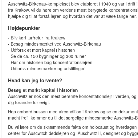
Auschwitz-Birkenau-komplekset blev etableret i 1940 og var i drift 
fra Krakow, vil du høre om verdens mest berygtede koncentrationsle
hjælpe dig til at forstå lejren og hvordan det var at være fange her.
Højdepunkter
- Bliv kørt tur/retur fra Krakow
- Besøg mindesmærket ved Auschwitz-Birkenau
- Udforsk et mørt kapitel i historien
- Se de ca. 150 bygninger og 300 ruiner
- Hør om historien bag koncentrationslejren
- Udforsk mindesmærker og udstillinger
Hvad kan jeg forvente?
Besøg et mørkt kapitel i historien
Auschwitz er nok den mest berømte koncentationslejr i verden, og se
dig forandre for evigt.
Hop ombord bussen med aircondition i Krakow og se en dokument
macht frei', kommer du til det sørgelige mindesmærke Auschwitz-B
Du vil lære om de skræmmende fakta om holocaust og hverdagen for
center for Auscwitch dødslejren og Auschwitz II, designet og bygg