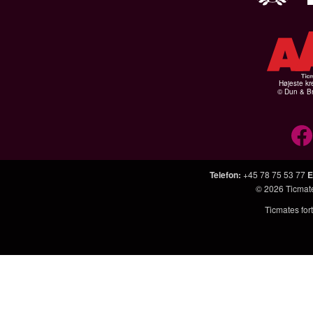
Højeste kr
© Dun & Br
Telefon
:
+45 78 75 53 77
E
© 2026
Ticmat
Ticmates fort