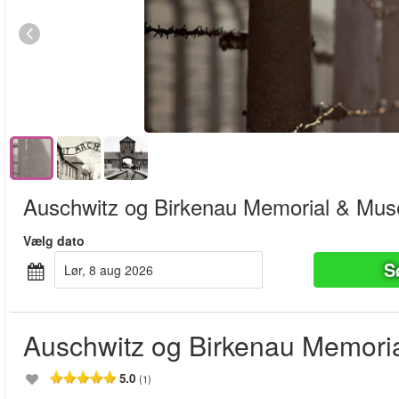
Auschwitz og Birkenau Memorial & Mu
Vælg dato
S
lør, 8 aug 2026
Auschwitz og Birkenau Memor
5.0
(1)