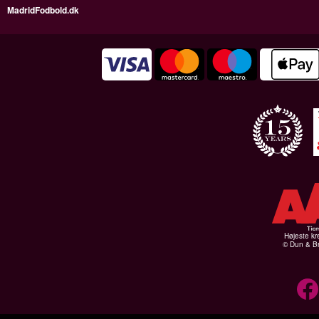
MadridFodbold.dk
Højeste kr
© Dun & Br