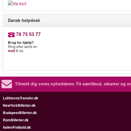
Dansk helpdesk
78 75 53 77
Brug for hjælp?
Ring eller send en
mail
til os.
Tilmeld dig vores nyhedsbrev.
Få særtilbud, rabatter og re
LufthavnsTransfer.dk
NewYorkBilletter.dk
BudapestBilletter.dk
RomBilletter.dk
ItalienFodbold.dk