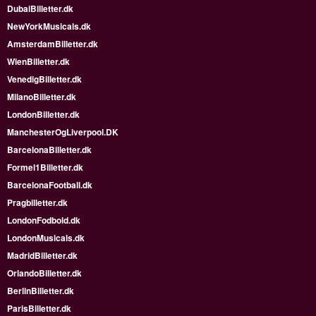
DubaiBilletter.dk
NewYorkMusicals.dk
AmsterdamBilletter.dk
WienBilletter.dk
VenedigBilletter.dk
MilanoBilletter.dk
LondonBilletter.dk
ManchesterOgLiverpool.DK
BarcelonaBilletter.dk
Formel1Billetter.dk
BarcelonaFootball.dk
Pragbilletter.dk
LondonFodbold.dk
LondonMusicals.dk
MadridBilletter.dk
OrlandoBilletter.dk
BerlinBilletter.dk
ParisBilletter.dk