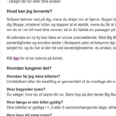
- Design din tur efter dine ønsker
Hvad kan jeg forvente?
Sollyset skinner ned på dig, mens du drejer om et hjørne. Nogen tal
dig tilbage, inhalerer luften og slapper af et øjeblik, mens du får
om du er i en bil med dine venner, så er du faktisk en passager på 
At udforske en ny by kan føles en smule overvældende. Med Big Bu
seværdigheder og smukke steder i Budapest uden at bekymre dig om
sørget for, og du har al den tid ved seværdighederne, du ønsker, sel
Klik
her
for at se ruterne på kortet.
Hvordan fungerer det?
Hvordan får jeg mine billetter?
Umiddelbart efter din bestilling er gennemført vil du modtage din e-b
Hvor begynder turen?
Du vælger, hvor du vil starte din tur. Bare hop på den første Big B
Hvor længe er min billet gyldig?
Dine billetter er gyldige i 1, 2 eller 3 sammenhængende dage, afhæn
Hvor lang tid varer turen?