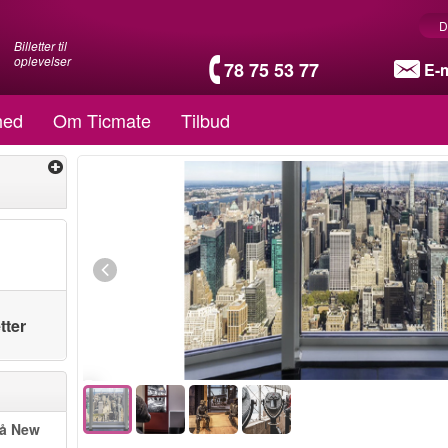
D
Billetter til
oplevelser
78 75 53 77
E-m
hed
Om Ticmate
Tilbud
tter
på New