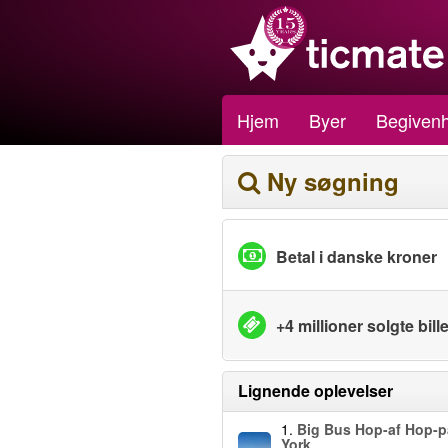
Hjem
Byer
Begiven
Ny søgning
Betal i danske kroner
+4 millioner solgte bille
Lignende oplevelser
1.
Big Bus Hop-af Hop-
York