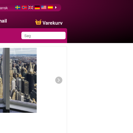
ansk
ail
Varekurv
Du har gemt dette
produkt på din liste