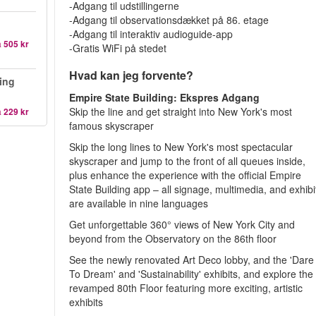
-Adgang til udstillingerne
-Adgang til observationsdækket på 86. etage
-Adgang til interaktiv audioguide-app
a
505 kr
-Gratis WiFi på stedet
Hvad kan jeg forvente?
ing
Empire State Building: Ekspres Adgang
Skip the line and get straight into New York's most
a
229 kr
famous skyscraper
Skip the long lines to New York's most spectacular
skyscraper and jump to the front of all queues inside,
plus enhance the experience with the official Empire
State Building app – all signage, multimedia, and exhibi
are available in nine languages
Get unforgettable 360° views of New York City and
beyond from the Observatory on the 86th floor
See the newly renovated Art Deco lobby, and the 'Dare
To Dream' and 'Sustainability' exhibits, and explore the
revamped 80th Floor featuring more exciting, artistic
exhibits