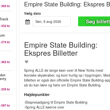
Empire State Building: Ekspres Bi
a
392 kr
Vælg dato
Track
Søg billet
søn, 9 aug 2026
a
332 kr
eum
Empire State Building:
a
274 kr
Ekspres Billetter
a
362 kr
Spring ALLE de lange køer over til New Yorks mest
det
ikoniske skyskraber, og kom hurtig op i bygningen. Med
berty
billetten er også den officielle Empire State Building-ap
så du kan lære og høre om Empire State Building.
a
235 kr
Højdepunkter
-Ekspresadgang til Empire State Building
a
597 kr
-Spring ALLE køerne over