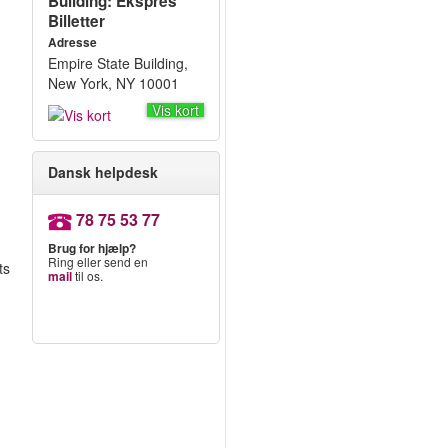
Building: Ekspres
Billetter
Adresse
Empire State Building,
New York, NY 10001
Vis kort
Dansk helpdesk
78 75 53 77
Brug for hjælp?
Ring eller send en
ts
mail
til os.