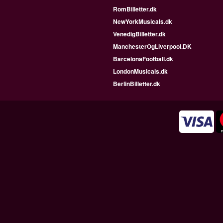
RomBilletter.dk
NewYorkMusicals.dk
VenedigBilletter.dk
ManchesterOgLiverpool.DK
BarcelonaFootball.dk
LondonMusicals.dk
BerlinBilletter.dk