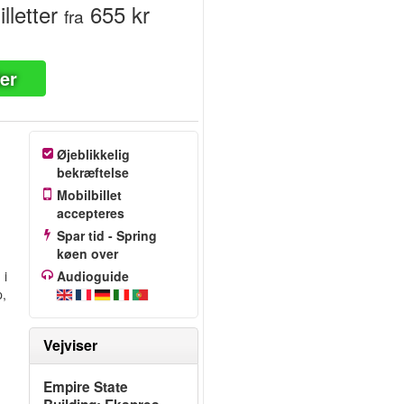
lletter
655 kr
fra
ter
Øjeblikkelig
bekræftelse
Mobilbillet
accepteres
Spar tid - Spring
køen over
 i
Audioguide
p,
Vejviser
Empire State