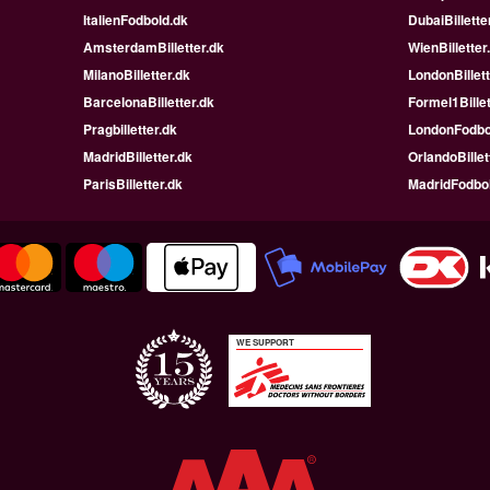
ItalienFodbold.dk
DubaiBillette
AmsterdamBilletter.dk
WienBilletter
MilanoBilletter.dk
LondonBillett
BarcelonaBilletter.dk
Formel1Billet
Pragbilletter.dk
LondonFodbo
MadridBilletter.dk
OrlandoBillet
ParisBilletter.dk
MadridFodbo
WE SUPPORT