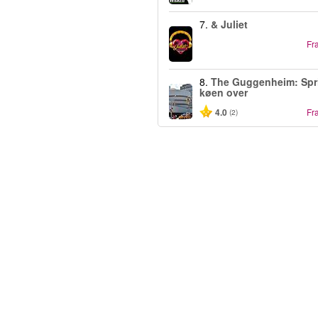
7.
& Juliet
Fr
8.
The Guggenheim: Spr
køen over
4.0
Fr
(2)