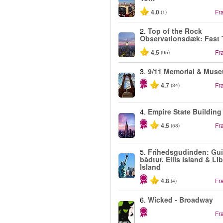
4.0
Fr
(1)
2.
Top of the Rock
Observationsdæk: Fast 
4.5
Fr
(95)
3.
9/11 Memorial & Mus
4.7
Fr
(34)
4.
Empire State Building
4.5
Fr
(58)
5.
Frihedsgudinden: Gui
bådtur, Ellis Island & Li
Island
4.8
Fr
(4)
6.
Wicked - Broadway
Fr