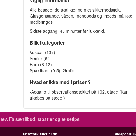
Vigtig information
Alle besøgende skal igennem et sikkerhedstjek.
Glasgenstande, våben, monopods og tripods må ikke
medbringes.
Sidste adgang: 45 minutter før lukketid.
Billetkategorier
Voksen (13+)
Senior (62+)
Barn (6-12)
Spædbarn (0-5): Gratis
Hvad er ikke med i prisen?
-Adgang til observationsdækket på 102. etage (Kan
tilkøbes på stedet)
rev.
Få særtilbud, rabatter og rejsetips.
NewYorkBilletter.dk
BudapestBill