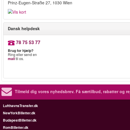
Prinz-Eugen-Straße 27, 1030 Wien
Dansk helpdesk
78 75 53 77
Brug for hjælp?
Ring eller send en
mail
til os.
Tilmeld dig vores nyhedsbrev.
Få særtilbud, rabatter og re
LufthavnsTransfer.dk
NewYorkBilletter.dk
BudapestBilletter.dk
RomBilletter.dk