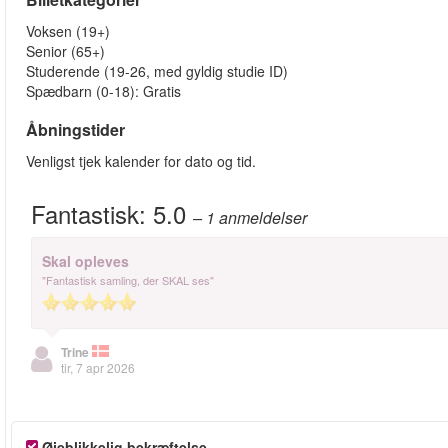
Voksen (19+)
Senior (65+)
Studerende (19-26, med gyldig studie ID)
Spædbarn (0-18): Gratis
Åbningstider
Venligst tjek kalender for dato og tid.
Fantastisk:
5.0
– 1
anmeldelser
Skal opleves
"Fantastisk samling, der SKAL ses"
Trine
tir, 7 apr 2026
Øjeblikkelig bekræftelse