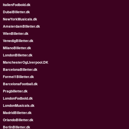
ItalienFodbold.dk
DubaiBilletter.dk
NewYorkMusicals.dk
AmsterdamBilletter.dk
WienBilletter.dk
VenedigBilletter.dk
MilanoBilletter.dk
LondonBilletter.dk
ManchesterOgLiverpool.DK
BarcelonaBilletter.dk
Formel1Billetter.dk
BarcelonaFootball.dk
Pragbilletter.dk
LondonFodbold.dk
LondonMusicals.dk
MadridBilletter.dk
OrlandoBilletter.dk
BerlinBilletter.dk