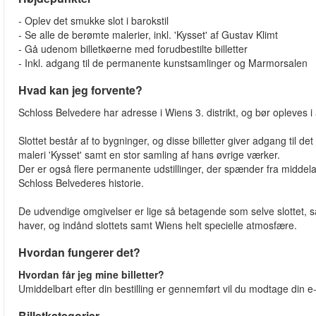
- Oplev det smukke slot i barokstil
- Se alle de berømte malerier, inkl. 'Kysset' af Gustav Klimt
- Gå udenom billetkøerne med forudbestilte billetter
- Inkl. adgang til de permanente kunstsamlinger og Marmorsalen
Hvad kan jeg forvente?
Schloss Belvedere har adresse i Wiens 3. distrikt, og bør opleves 
Slottet består af to bygninger, og disse billetter giver adgang til 
maleri 'Kysset' samt en stor samling af hans øvrige værker.
Der er også flere permanente udstillinger, der spænder fra middel
Schloss Belvederes historie.
De udvendige omgivelser er lige så betagende som selve slottet, så
haver, og indånd slottets samt Wiens helt specielle atmosfære.
Hvordan fungerer det?
Hvordan får jeg mine billetter?
Umiddelbart efter din bestilling er gennemført vil du modtage din e-b
Billetkategorier