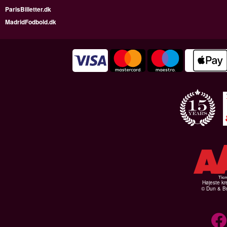
ParisBilletter.dk
MadridFodbold.dk
Højeste kr
© Dun & Br