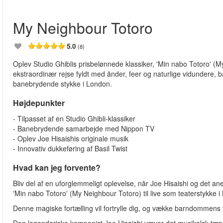
My Neighbour Totoro
5.0
(8)
Oplev Studio Ghiblis prisbelønnede klassiker, 'Min nabo Totoro' (
ekstraordinær rejse fyldt med ånder, feer og naturlige vidundere, ba
banebrydende stykke i London.
Højdepunkter
- Tilpasset af en Studio Ghibli-klassiker
- Banebrydende samarbejde med Nippon TV
- Oplev Joe Hisaishis originale musik
- Innovativ dukkeføring af Basil Twist
Hvad kan jeg forvente?
Bliv del af en uforglemmeligt oplevelse, når Joe Hisaishi og det a
'Min nabo Totoro' (My Neighbour Totoro) til live som teaterstykke
Denne magiske fortælling vil fortrylle dig, og vække barndommens vi
Den legendariske komponist Joe Hisaishi væver det musikalsk tæpp