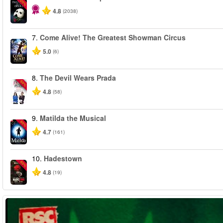
-20%
4.8
(2038)
7.
Come Alive! The Greatest Showman Circus
5.0
(6)
8.
The Devil Wears Prada
-50%
4.8
(58)
9.
Matilda the Musical
-50%
4.7
(161)
10.
Hadestown
-50%
4.8
(19)