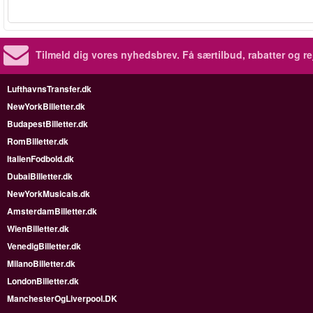
Tilmeld dig vores nyhedsbrev.
Få særtilbud, rabatter og re
LufthavnsTransfer.dk
NewYorkBilletter.dk
BudapestBilletter.dk
RomBilletter.dk
ItalienFodbold.dk
DubaiBilletter.dk
NewYorkMusicals.dk
AmsterdamBilletter.dk
WienBilletter.dk
VenedigBilletter.dk
MilanoBilletter.dk
LondonBilletter.dk
ManchesterOgLiverpool.DK