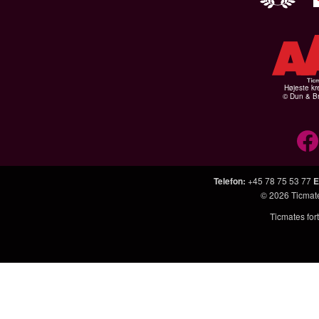
Højeste kr
© Dun & Br
Telefon
:
+45 78 75 53 77
E
© 2026
Ticmat
Ticmates fort