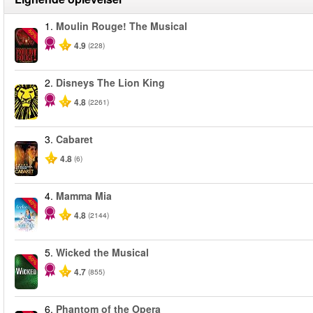
1.
Moulin Rouge! The Musical
-50%
4.9
(228)
2.
Disneys The Lion King
4.8
(2261)
3.
Cabaret
4.8
(6)
4.
Mamma Mia
-40%
4.8
(2144)
5.
Wicked the Musical
-50%
4.7
(855)
6.
Phantom of the Opera