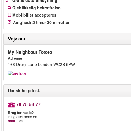
Gratis dato ombytning
Øjeblikkelig bekræftelse
Mobilbillet accepteres
Varighed
: 2
timer
30
minutter
Vejviser
My Neighbour Totoro
Adresse
166 Drury Lane London WC2B 5PW
Dansk helpdesk
78 75 53 77
Brug for hjælp?
Ring eller send en
mail
til os.