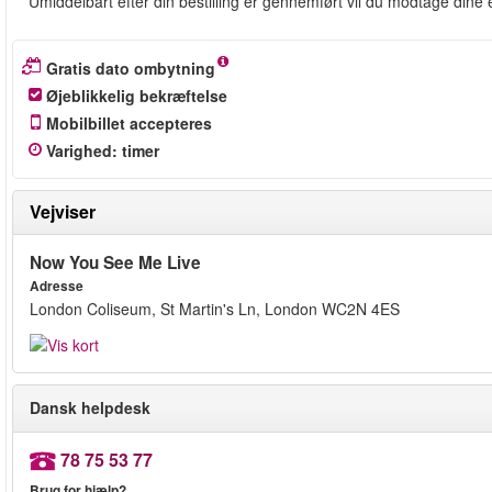
Umiddelbart efter din bestilling er gennemført vil du modtage dine e-
Gratis dato ombytning
Øjeblikkelig bekræftelse
Mobilbillet accepteres
Varighed
:
timer
Vejviser
Now You See Me Live
Adresse
London Coliseum, St Martin's Ln, London WC2N 4ES
Dansk helpdesk
78 75 53 77
Brug for hjælp?