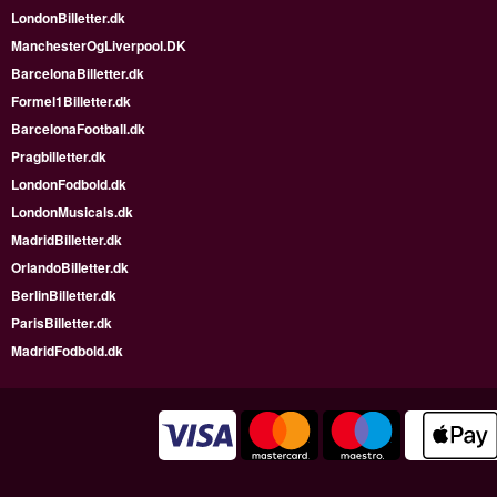
LondonBilletter.dk
ManchesterOgLiverpool.DK
BarcelonaBilletter.dk
Formel1Billetter.dk
BarcelonaFootball.dk
Pragbilletter.dk
LondonFodbold.dk
LondonMusicals.dk
MadridBilletter.dk
OrlandoBilletter.dk
BerlinBilletter.dk
ParisBilletter.dk
MadridFodbold.dk