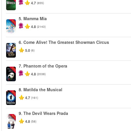
4.7
(855)
5.
Mamma Mia
-40%
4.8
(2143)
6.
Come Alive! The Greatest Showman Circus
5.0
(6)
7.
Phantom of the Opera
-20%
4.8
(2038)
8.
Matilda the Musical
-50%
4.7
(161)
9.
The Devil Wears Prada
-50%
4.8
(58)