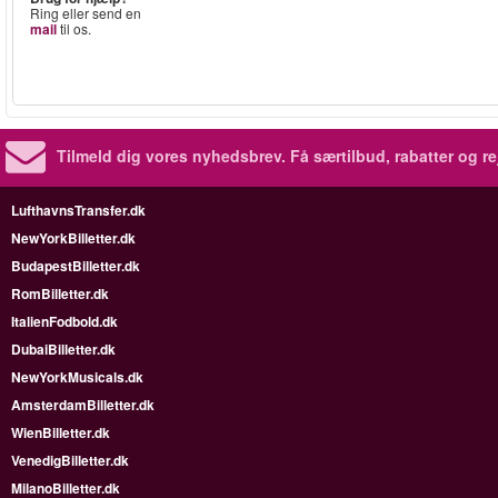
Ring eller send en
mail
til os.
Tilmeld dig vores nyhedsbrev.
Få særtilbud, rabatter og re
LufthavnsTransfer.dk
NewYorkBilletter.dk
BudapestBilletter.dk
RomBilletter.dk
ItalienFodbold.dk
DubaiBilletter.dk
NewYorkMusicals.dk
AmsterdamBilletter.dk
WienBilletter.dk
VenedigBilletter.dk
MilanoBilletter.dk