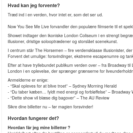
Hvad kan jeg forvente?
Træd ind i en verden, hvor intet er, som det ser ud.
Now You See Me Live forvandler den populære filmserie til et spektak
Showet indtager den ikoniske London Coliseum i en strengt begræ
illusioner, dristige solooptrædener og storslået scenekunst.
I centrum står The Horsemen – fire verdensklasse illusionister, der 
Forvent det umulige: forsvindinger, ekstreme escapenumre og tan
Efter at have tryllebundet publikum verden over – fra Broadway til
London i en oplevelse, der sprænger grænserne for liveunderholdn
Anmelderne er enige:
- “Skal opleves for at blive troet” – Sydney Morning Herald
- “Du taber kæben… fyldt med energi og forbløffelse” – Broadway 
- “Dette show vil blæse dig bagover” – The AU Review
Sikre dine billetter nu – før magien forsvinder!
Hvordan fungerer det?
Hvordan får jeg mine billetter ?