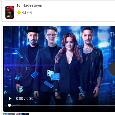
10.
Hadestown
-50%
4.8
(19)