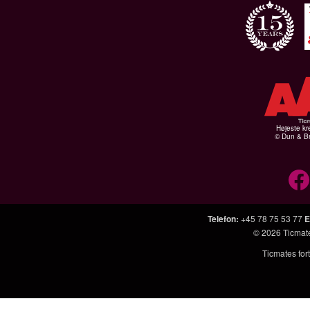
Højeste kr
© Dun & Br
Telefon
:
+45 78 75 53 77
E
© 2026
Ticmat
Ticmates fort