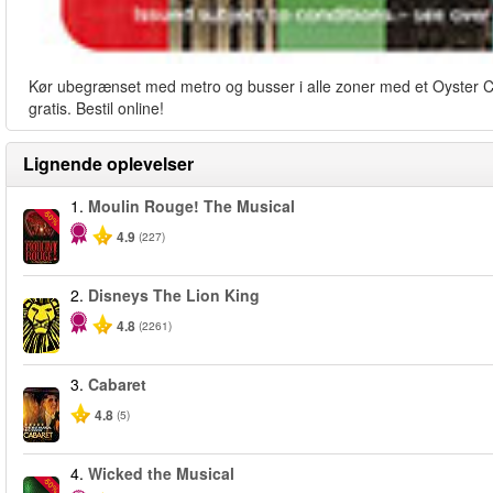
Kør ubegrænset med metro og busser i alle zoner med et Oyster Card
gratis. Bestil online!
Lignende oplevelser
1.
Moulin Rouge! The Musical
-50%
4.9
(227)
2.
Disneys The Lion King
4.8
(2261)
3.
Cabaret
4.8
(5)
4.
Wicked the Musical
-50%