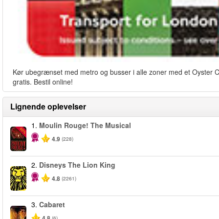
Kør ubegrænset med metro og busser i alle zoner med et Oyster Card
gratis. Bestil online!
Lignende oplevelser
1.
Moulin Rouge! The Musical
-50%
4.9
(228)
2.
Disneys The Lion King
4.8
(2261)
3.
Cabaret
4.8
(6)