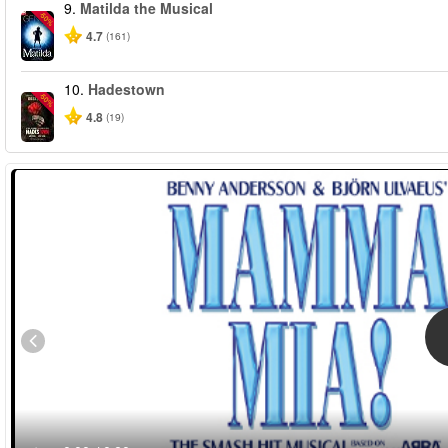
9.
Matilda the Musical
-50%
4.7
(161)
10.
Hadestown
-50%
4.8
(19)