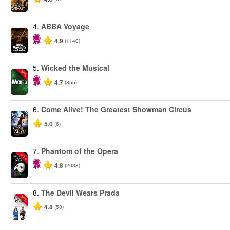
4.
ABBA Voyage
4.9
(1140)
5.
Wicked the Musical
-50%
4.7
(855)
6.
Come Alive! The Greatest Showman Circus
5.0
(6)
7.
Phantom of the Opera
-20%
4.8
(2038)
8.
The Devil Wears Prada
-50%
4.8
(58)