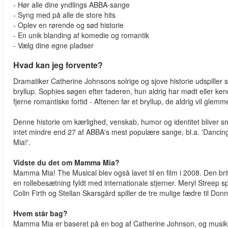
- Hør alle dine yndlings ABBA-sange
- Syng med på alle de store hits
- Oplev en rørende og sød historie
- En unik blanding af komedie og romantik
- Vælg dine egne pladser
Hvad kan jeg forvente?
Dramatiker Catherine Johnsons solrige og sjove historie udspiller si
bryllup. Sophies søgen efter faderen, hun aldrig har mødt eller ke
fjerne romantiske fortid - Aftenen før et bryllup, de aldrig vil glemm
Denne historie om kærlighed, venskab, humor og identitet bliver 
intet mindre end 27 af ABBA's mest populære sange, bl.a. 'Danc
Mia!'.
Vidste du det om Mamma Mia?
Mamma Mia! The Musical blev også lavet til en film i 2008. Den b
en rollebesætning fyldt med internationale stjerner. Meryl Streep 
Colin Firth og Stellan Skarsgård spiller de tre mulige fædre til Don
Hvem står bag?
Mamma Mia er baseret på en bog af Catherine Johnson, og musikk