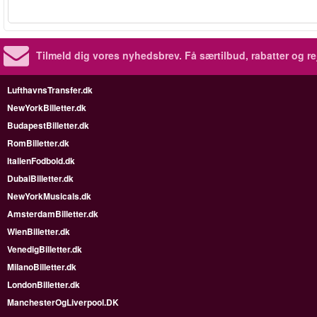
Tilmeld dig vores nyhedsbrev.
Få særtilbud, rabatter og re
LufthavnsTransfer.dk
NewYorkBilletter.dk
BudapestBilletter.dk
RomBilletter.dk
ItalienFodbold.dk
DubaiBilletter.dk
NewYorkMusicals.dk
AmsterdamBilletter.dk
WienBilletter.dk
VenedigBilletter.dk
MilanoBilletter.dk
LondonBilletter.dk
ManchesterOgLiverpool.DK