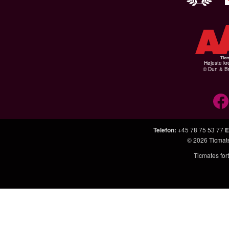
Højeste kr
© Dun & Br
Telefon
:
+45 78 75 53 77
E
© 2026
Ticmat
Ticmates fort