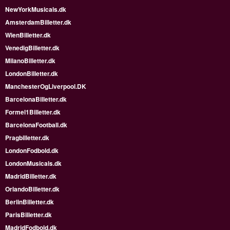
NewYorkMusicals.dk
AmsterdamBilletter.dk
WienBilletter.dk
VenedigBilletter.dk
MilanoBilletter.dk
LondonBilletter.dk
ManchesterOgLiverpool.DK
BarcelonaBilletter.dk
Formel1Billetter.dk
BarcelonaFootball.dk
Pragbilletter.dk
LondonFodbold.dk
LondonMusicals.dk
MadridBilletter.dk
OrlandoBilletter.dk
BerlinBilletter.dk
ParisBilletter.dk
MadridFodbold.dk