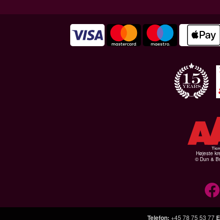
Højeste kr
© Dun & Br
Telefon
:
+45 78 75 53 77
E