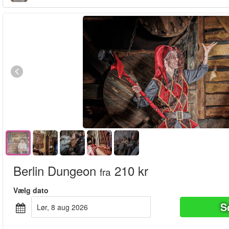
Berlin Dungeon
210 kr
fra
Vælg dato
S
lør, 8 aug 2026