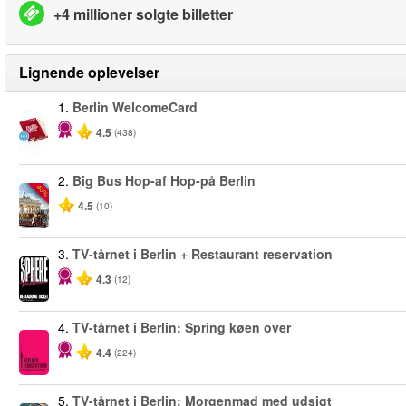
+4 millioner solgte billetter
Lignende oplevelser
1.
Berlin WelcomeCard
4.5
(438)
2.
Big Bus Hop-af Hop-på Berlin
-40%
4.5
(10)
3.
TV-tårnet i Berlin + Restaurant reservation
4.3
(12)
4.
TV-tårnet i Berlin: Spring køen over
4.4
(224)
5.
TV-tårnet i Berlin: Morgenmad med udsigt