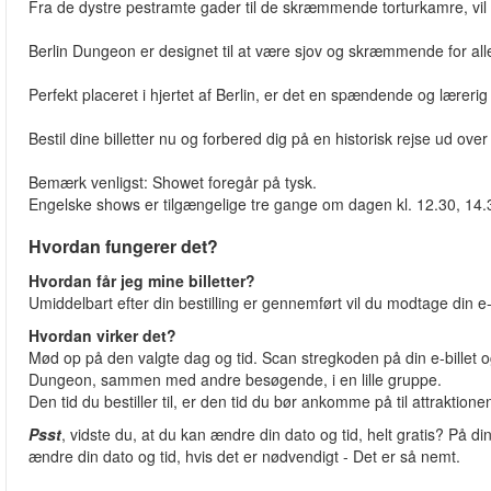
Fra de dystre pestramte gader til de skræmmende torturkamre, vil B
Berlin Dungeon er designet til at være sjov og skræmmende for alle
Perfekt placeret i hjertet af Berlin, er det en spændende og lærerig 
Bestil dine billetter nu og forbered dig på en historisk rejse ud ove
Bemærk venligst: Showet foregår på tysk.
Engelske shows er tilgængelige tre gange om dagen kl. 12.30, 14.
Hvordan fungerer det?
Hvordan får jeg mine billetter?
Umiddelbart efter din bestilling er gennemført vil du modtage din e-b
Hvordan virker det?
Mød op på den valgte dag og tid. Scan stregkoden på din e-billet og
Dungeon, sammen med andre besøgende, i en lille gruppe.
Den tid du bestiller til, er den tid du bør ankomme på til attraktion
Psst
, vidste du, at du kan ændre din dato og tid, helt gratis? På dine
ændre din dato og tid, hvis det er nødvendigt - Det er så nemt.