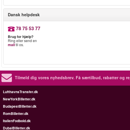
Dansk helpdesk
78 75 53 77
Brug for hjælp?
Ring eller send en
mail
til os.
Tilmeld dig vores nyhedsbrev.
Få særtilbud, rabatter og re
LufthavnsTransfer.dk
NewYorkBilletter.dk
BudapestBilletter.dk
RomBilletter.dk
ItalienFodbold.dk
DubaiBilletter.dk