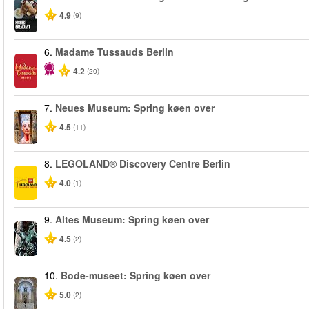
4.9
(9)
6.
Madame Tussauds Berlin
4.2
(20)
7.
Neues Museum: Spring køen over
4.5
(11)
8.
LEGOLAND® Discovery Centre Berlin
4.0
(1)
9.
Altes Museum: Spring køen over
4.5
(2)
10.
Bode-museet: Spring køen over
5.0
(2)