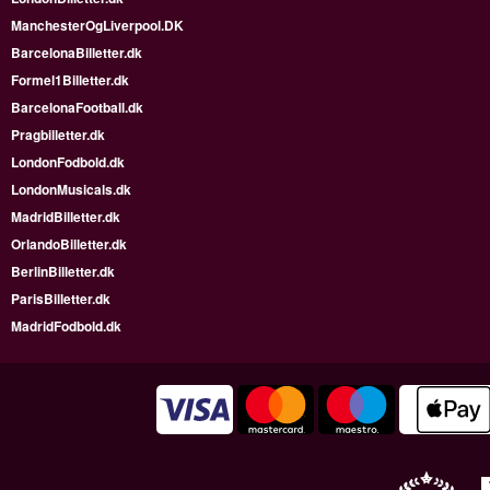
ManchesterOgLiverpool.DK
BarcelonaBilletter.dk
Formel1Billetter.dk
BarcelonaFootball.dk
Pragbilletter.dk
LondonFodbold.dk
LondonMusicals.dk
MadridBilletter.dk
OrlandoBilletter.dk
BerlinBilletter.dk
ParisBilletter.dk
MadridFodbold.dk