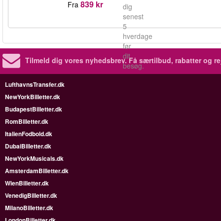
839 kr
Fra
dig
senest
5
hverdage
før
dit
Tilmeld dig vores nyhedsbrev.
Få særtilbud, rabatter og re
besøg.
LufthavnsTransfer.dk
NewYorkBilletter.dk
BudapestBilletter.dk
RomBilletter.dk
ItalienFodbold.dk
DubaiBilletter.dk
NewYorkMusicals.dk
AmsterdamBilletter.dk
WienBilletter.dk
VenedigBilletter.dk
MilanoBilletter.dk
LondonBilletter.dk