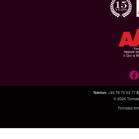
Højeste kr
© Dun & Br
Telefon
:
+45 78 75 53 77
E
© 2026
Ticmat
Ticmates fort