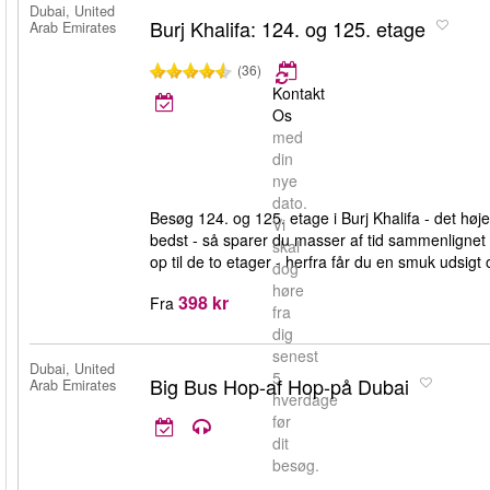
Dubai, United
Burj Khalifa: 124. og 125. etage
Arab Emirates
(36)
Kontakt
Os
med
din
nye
dato.
Besøg 124. og 125. etage i Burj Khalifa - det høj
Vi
bedst - så sparer du masser af tid sammenlignet m
skal
op til de to etager - herfra får du en smuk udsigt
dog
høre
398 kr
Fra
fra
dig
senest
Dubai, United
5
Big Bus Hop-af Hop-på Dubai
Arab Emirates
hverdage
før
dit
besøg.