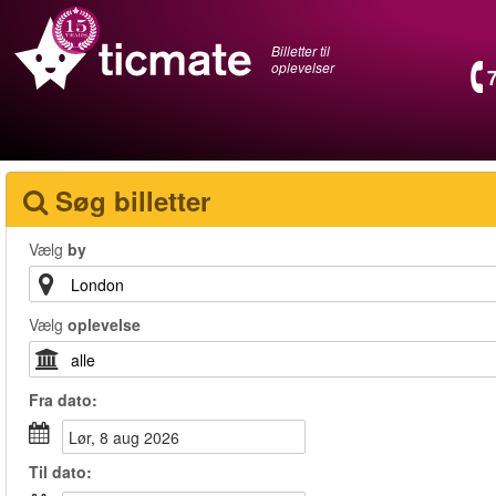
Billetter til
oplevelser
Søg billetter
Vælg
by
Vælg
oplevelse
Fra
dato
:
lør, 8 aug 2026
Til
dato
: