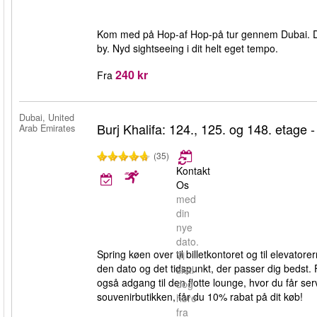
Kom med på Hop-af Hop-på tur gennem Dubai. De
by. Nyd sightseeing i dit helt eget tempo.
240 kr
Fra
Dubai, United
Burj Khalifa: 124., 125. og 148. etage 
Arab Emirates
(35)
Kontakt
Os
med
din
nye
dato.
Spring køen over til billetkontoret og til elevato
Vi
den dato og det tidspunkt, der passer dig bedst.
skal
også adgang til den flotte lounge, hvor du får serv
dog
souvenirbutikken, får du 10% rabat på dit køb!
høre
fra