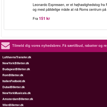
Leonardo Expressen, er et højhastighedstog fra 
og mest pålidelige måde at nå Roms centrum på 
151 kr
Fra
Tilmeld dig vores nyhedsbrev.
Få særtilbud, rabatter og re
LufthavnsTransfer.dk
NewYorkBilletter.dk
BudapestBilletter.dk
RomBilletter.dk
ItalienFodbold.dk
DubaiBilletter.dk
NewYorkMusicals.dk
AmsterdamBilletter.dk
WienBilletter.dk