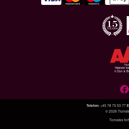
Højeste kr
© Dun & Br
Telefon
:
+45 78 75 53 77
E
© 2026
Ticmat
Ticmates fort