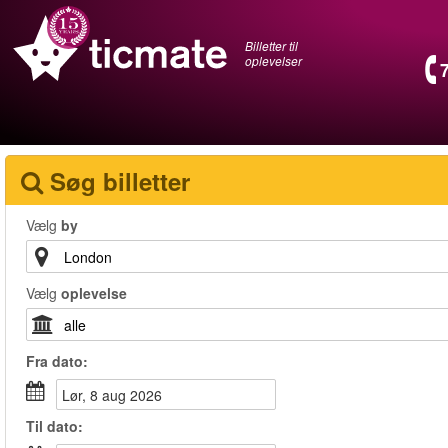
Billetter til
oplevelser
Søg billetter
Vælg
by
Vælg
oplevelse
Fra
dato
:
lør, 8 aug 2026
Til
dato
: