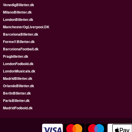
VenedigBilletter.dk
MilanoBilletter.dk
LondonBilletter.dk
ManchesterOgLiverpool.DK
BarcelonaBilletter.dk
Formel1Billetter.dk
BarcelonaFootball.dk
Pragbilletter.dk
LondonFodbold.dk
LondonMusicals.dk
MadridBilletter.dk
OrlandoBilletter.dk
BerlinBilletter.dk
ParisBilletter.dk
MadridFodbold.dk