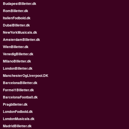
BudapestBilletter.dk
RomBilletter.dk
ItalienFodbold.dk
DubaiBilletter.dk
NewYorkMusicals.dk
AmsterdamBilletter.dk
WienBilletter.dk
VenedigBilletter.dk
MilanoBilletter.dk
LondonBilletter.dk
ManchesterOgLiverpool.DK
BarcelonaBilletter.dk
Formel1Billetter.dk
BarcelonaFootball.dk
Pragbilletter.dk
LondonFodbold.dk
LondonMusicals.dk
MadridBilletter.dk