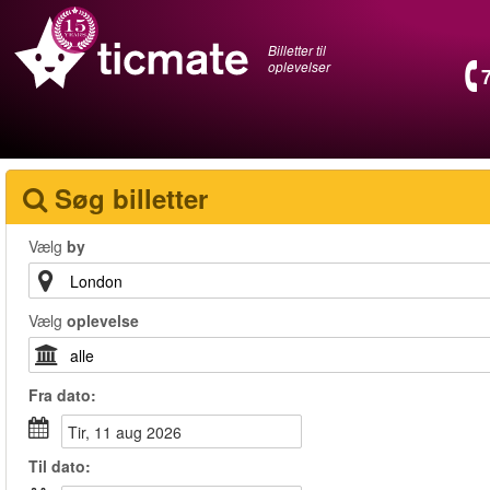
Billetter til
oplevelser
Søg billetter
Vælg
by
Vælg
oplevelse
Fra
dato
:
tir, 11 aug 2026
Til
dato
: