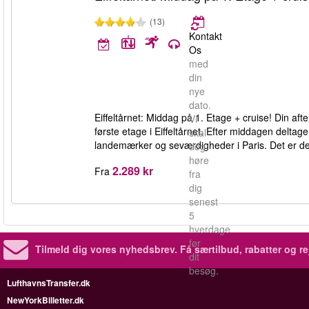
(13)
Kontakt
Os
med
din
nye
dato.
Eiffeltårnet: Middag på 1. Etage + cruise! Din a
Vi
første etage i Eiffeltårnet. Efter middagen deltag
skal
landemærker og seværdigheder i Paris. Det er de
dog
høre
2.289 kr
Fra
fra
dig
senest
5
hverdage
før
Tilmeld dig vores nyhedsbrev.
Få særtilbud, rabatter og re
dit
besøg.
LufthavnsTransfer.dk
NewYorkBilletter.dk