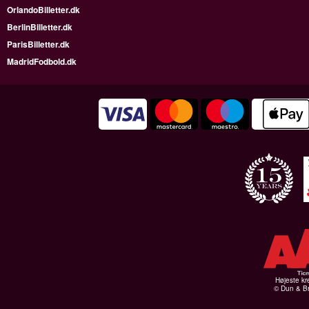
OrlandoBilletter.dk
BerlinBilletter.dk
ParisBilletter.dk
MadridFodbold.dk
Højeste kr
© Dun & Br