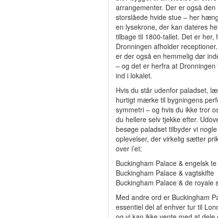
arrangementer. Der er også den
storslåede hvide stue – her hæn
en lysekrone, der kan dateres hel
tilbage til 1800-tallet. Det er her,
Dronningen afholder receptioner.
er der også en hemmelig dør inde
– og det er herfra at Dronningen
ind i lokalet.
Hvis du står udenfor paladset, l
hurtigt mærke til bygningens perf
symmetri – og hvis du ikke tror o
du hellere selv tjekke efter. Udov
besøge paladset tilbyder vi nogle
oplevelser, der virkelig sætter pr
over i’et:
Buckingham Palace & engelsk te
Buckingham Palace & vagtskifte
Buckingham Palace & de royale s
Med andre ord er Buckingham P
essentiel del af enhver tur til Lo
og vi kan ikke vente med at dele 