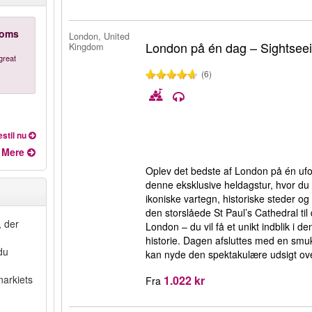
ooms
London, United
London på én dag – Sightsee
Kingdom
great
(6)
stil nu
Mere
Oplev det bedste af London på én uf
denne eksklusive heldagstur, hvor du
ikoniske vartegn, historiske steder 
den storslåede St Paul’s Cathedral til
, der
London – du vil få et unikt indblik i d
historie. Dagen afsluttes med en smu
du
kan nyde den spektakulære udsigt ov
1.022 kr
arkiets
Fra