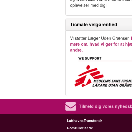
oplevelser med dig!
Ticmate velgørenhed
Vi støtter Læger Uden Grænser.
mere om, hvad vi gør for at hj
andre.
Tilmeld dig vores nyhedsb
LufthavnsTransfer.dk
RomBilletter.dk