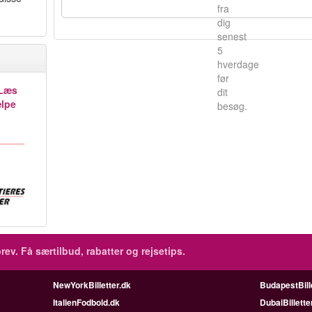
fra
dig
senest
5
hverdage
før
Læs
dit
ælpe
besøg.
rev.
Få særtilbud, rabatter og rejsetips.
NewYorkBilletter.dk
BudapestBill
ItalienFodbold.dk
DubaiBillette