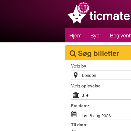
Hjem
Byer
Begiven
Søg billetter
Vælg
by
Vælg
oplevelse
Fra
dato
:
lør, 8 aug 2026
Til
dato
: