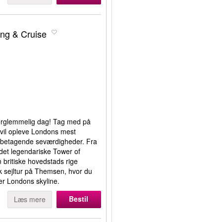
ing & Cruise
orglemmelig dag! Tag med på
 vil opleve Londons mest
og betagende seværdigheder. Fra
 det legendariske Tower of
en britiske hovedstads rige
k sejltur på Themsen, hvor du
er Londons skyline.
Bestil
Læs mere