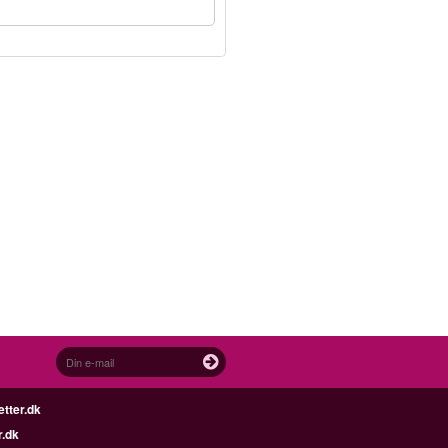
etter.dk
r.dk