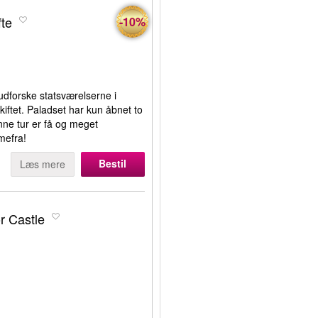
fte
-10%
udforske statsværelserne i
ftet. Paladset har kun åbnet to
nne tur er få og meget
mefra!
Bestil
Læs mere
r Castle