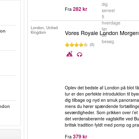
dig
282 kr
Fra
senest
5
hverdage
London, United
før
don
Vores Royale London Morgen
Kingdom
dit
besøg.
(3)
Oplev det bedste af London på blot f
tur er den perfekte introduktion til 
dig tilbage og nyd en smuk panorama
mens du hører spændende fortællinge
ondon
seværdigheder. Som prikken over i’et 
det verdensberømte vagtskifte ved B
britisk tradition fyldt med pomp og pra
379 kr
Fra