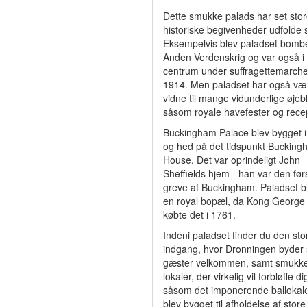
Dette smukke palads har set sto
historiske begivenheder udfolde s
Eksempelvis blev paladset bomb
Anden Verdenskrig og var også i
centrum under suffragettemarche
1914. Men paladset har også væ
vidne til mange vidunderlige øjebl
såsom royale havefester og recep
Buckingham Palace blev bygget 
og hed på det tidspunkt Buckin
House. Det var oprindeligt John
Sheffields hjem - han var den før
greve af Buckingham. Paladset bl
en royal bopæl, da Kong George I
købte det i 1761.
Indeni paladset finder du den sto
indgang, hvor Dronningen byder 
gæster velkommen, samt smukk
lokaler, der virkelig vil forbløffe di
såsom det imponerende ballokal
blev bygget til afholdelse af store