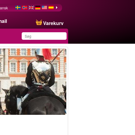
ansk
ail
Varekurv
Du har gemt dette
produkt på din liste