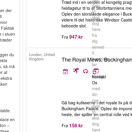
Træd ind i en verden af kongelig pr
dato.
heldagstur til to af Storbritanniens me
ger der
Vi
Oplev den storslåede elegance i Buck
t
skal
videre til det historiske Windsor Cast
 hvor
dog
beboede slot.
 Faktisk
høre
 i stuen
fra
947 kr
Fra
 træder
dig
senest
5
ægger du
London, United
The Royal Mews, Buckingham
hverdage
Kingdom
ekte
før
s, så må
dit
er at
besøg.
Kontakt
 ekstra
Os
ikken
med
din
nye
Gå bag kulisserne i det royale liv på 
dato.
Buckingham Palace. Oplev de impone
talde
Vi
heste, der spiller en central rolle ve
skal
alace en
dog
156 kr
ndon –
Fra
høre
disse