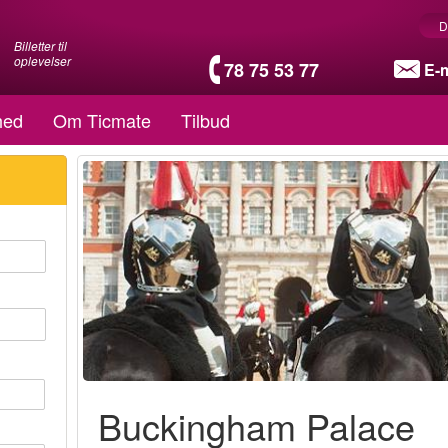
D
Billetter til
oplevelser
78 75 53 77
E-m
hed
Om Ticmate
Tilbud
Buckingham Palace