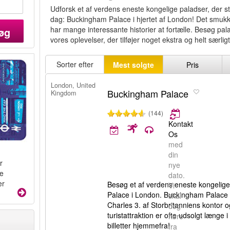
Udforsk et af verdens eneste kongelige paladser, der s
dag: Buckingham Palace i hjertet af London! Det smukk
har mange interessante historier at fortælle. Besøg pala
øg
vores oplevelser, der tilføjer noget ekstra og helt særligt 
Sorter efter
Mest solgte
Pris
London, United
Buckingham Palace
Kingdom
(144)
Kontakt
Os
med
din
r
nye
te
dato.
er
Besøg et af verdens eneste kongelige
Vi
Palace i London. Buckingham Palace
skal
Charles 3. af Storbritanniens kontor
dog
turistattraktion er ofte udsolgt længe i
høre
billetter hjemmefra!
fra