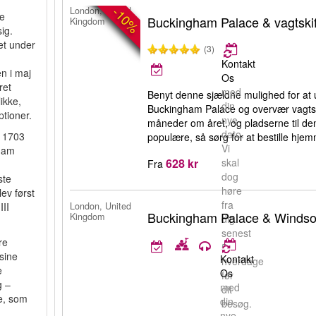
-10%
London, United
re
Buckingham Palace & vagtski
Kingdom
ig.
et under
(3)
Kontakt
n i maj
Os
ret
med
Benyt denne sjældne mulighed for at 
ikke,
din
Buckingham Palace og overvær vagtski
tioner.
nye
måneder om året, og pladserne til de
dato.
i 1703
populære, så sørg for at bestille hjem
Vi
gham
628 kr
skal
Fra
dog
ste
høre
ev først
fra
London, United
II
Buckingham Palace & Windso
Kingdom
dig
senest
re
5
sine
Kontakt
hverdage
e
Os
før
g –
med
dit
e, som
din
besøg.
nye