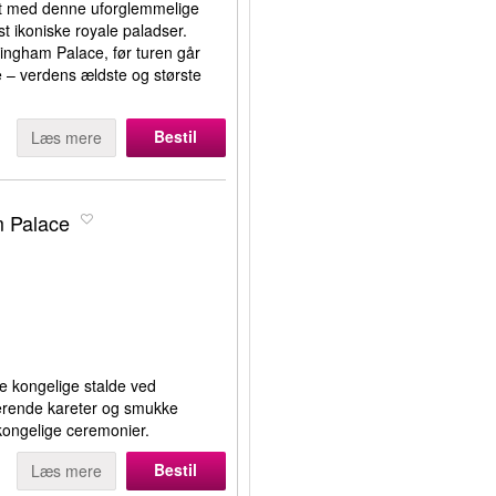
agt med denne uforglemmelige
st ikoniske royale paladser.
ingham Palace, før turen går
le – verdens ældste og største
Bestil
Læs mere
 Palace
de kongelige stalde ved
rende kareter og smukke
d kongelige ceremonier.
Bestil
Læs mere