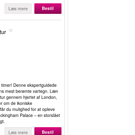
Bestil
Læs mere
tur
å timer! Denne ekspertguidede
byens mest berømte vartegn. Læn
tur gennem hjertet af London,
r om de ikoniske
får du mulighed for at opleve
uckingham Palace – en storslået
gt.
Bestil
Læs mere