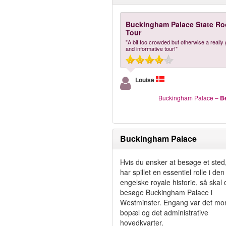
Buckingham Palace State R
Tour
"A bit too crowded but otherwise a really 
and informative tour!"
Louise
Buckingham Palace
–
Be
Buckingham Palace
Hvis du ønsker at besøge et sted
har spillet en essentiel rolle i den
engelske royale historie, så skal 
besøge Buckingham Palace i
Westminster. Engang var det mon
bopæl og det administrative
hovedkvarter.