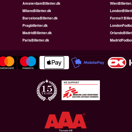
AmsterdamBilletter.dk
WienBilletter
MilanoBilletter.dk
LondonBillett
BarcelonaBilletter.dk
Formel1Billet
Pragbilletter.dk
LondonFodbo
MadridBilletter.dk
OrlandoBillet
ParisBilletter.dk
MadridFodbo
WE SUPPORT