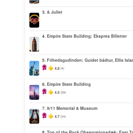
3.
& Juliet
4.
Empire State Building: Ekspres Billetter
5.
Frihedsgudinden: Guidet bådtur, Ellis Isla
4.8
(4)
6.
Empire State Building
4.5
(58)
7.
9/11 Memorial & Museum
4.7
(34)
8.
Top of the Rock Observationsdæk: Fast T