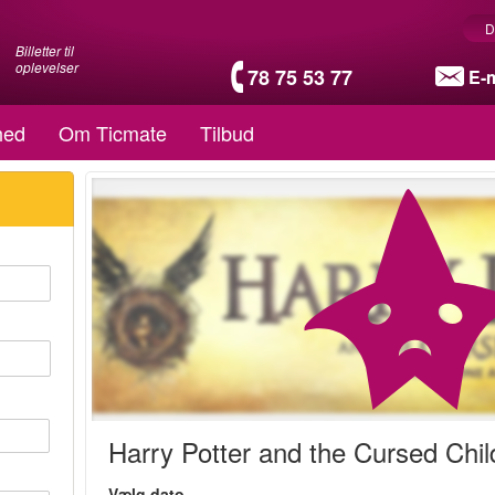
D
Billetter til
oplevelser
78 75 53 77
E-m
hed
Om Ticmate
Tilbud
Harry Potter and the Cursed Chil
Vælg dato