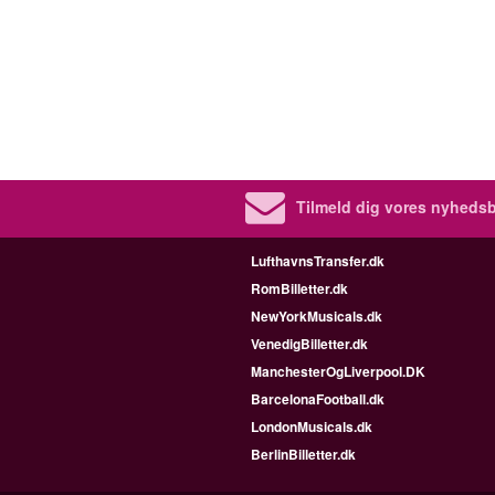
Tilmeld dig vores nyhedsb
LufthavnsTransfer.dk
RomBilletter.dk
NewYorkMusicals.dk
VenedigBilletter.dk
ManchesterOgLiverpool.DK
BarcelonaFootball.dk
LondonMusicals.dk
BerlinBilletter.dk