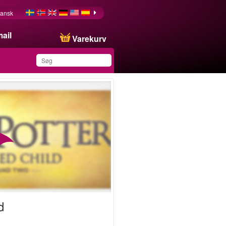
ansk
ail
Varekurv
Du har gemt dette
produkt på din liste
d