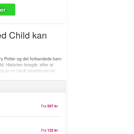
ter
ed Child kan
rry Potter og det forbandede barn
. Historien foregår, efter at
 og er en hårdt arbejdende far.
 Jack Thorne og John Tiffany og
lse, du ikke bør gå glip af!
Fra
597 kr
Fra
122 kr