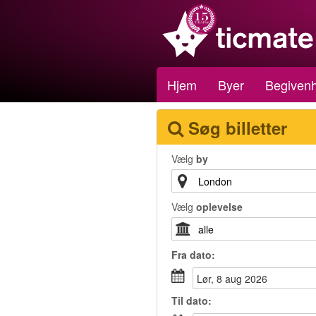
Hjem
Byer
Begiven
Søg billetter
Vælg
by
Vælg
oplevelse
Fra
dato
:
lør, 8 aug 2026
Til
dato
: