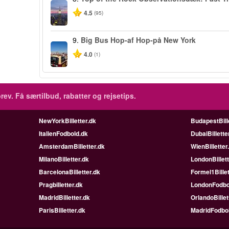
4.5
(95)
9.
Big Bus Hop-af Hop-på New York
4.0
(1)
rev.
Få særtilbud, rabatter og rejsetips.
NewYorkBilletter.dk
BudapestBill
ItalienFodbold.dk
DubaiBillette
AmsterdamBilletter.dk
WienBilletter
MilanoBilletter.dk
LondonBillett
BarcelonaBilletter.dk
Formel1Billet
Pragbilletter.dk
LondonFodbo
MadridBilletter.dk
OrlandoBillet
ParisBilletter.dk
MadridFodbo