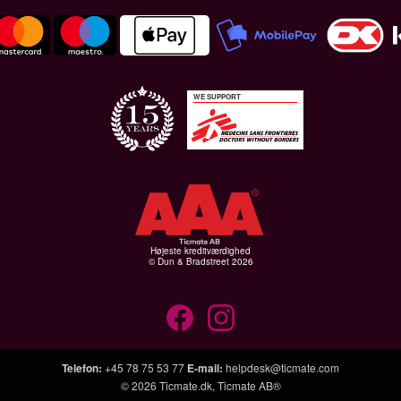
WE SUPPORT
Højeste kreditværdighed
© Dun & Bradstreet 2026
Telefon
:
+45 78 75 53 77
E-mail
:
helpdesk@ticmate.com
© 2026
Ticmate.dk
,
Ticmate AB®