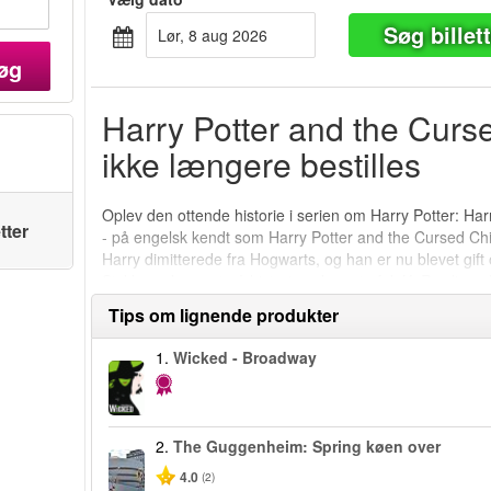
Søg billet
lør, 8 aug 2026
øg
Harry Potter and the Curs
ikke længere bestilles
Oplev den ottende historie i serien om Harry Potter: Ha
tter
- på engelsk kendt som Harry Potter and the Cursed Child
Harry dimitterede fra Hogwarts, og han er nu blevet gift
Stykke er baseret på historien skrevet af J. K. Rowling,
kan nu opleves på Broadway i New York – og er en opleve
Tips om lignende produkter
1.
Wicked - Broadway
2.
The Guggenheim: Spring køen over
4.0
(2)