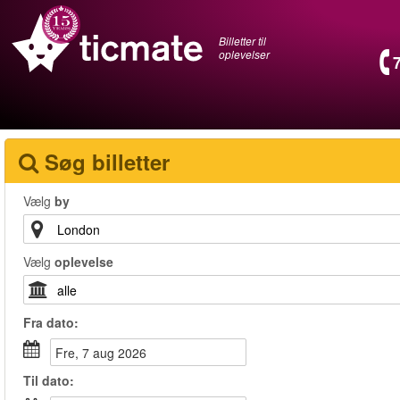
Billetter til
oplevelser
Søg billetter
Vælg
by
Vælg
oplevelse
Fra
dato
:
fre, 7 aug 2026
Til
dato
: