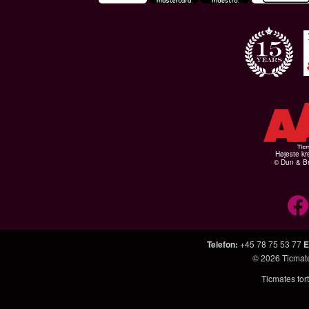
Højeste kr
© Dun & Br
Telefon
:
+45 78 75 53 77
E
© 2026
Ticmat
Ticmates fort