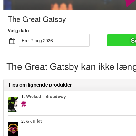
The Great Gatsby
Vælg dato
S
fre, 7 aug 2026
The Great Gatsby kan ikke læng
Tips om lignende produkter
1.
Wicked - Broadway
2.
& Juliet