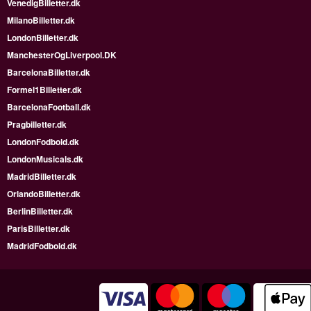
VenedigBilletter.dk
MilanoBilletter.dk
LondonBilletter.dk
ManchesterOgLiverpool.DK
BarcelonaBilletter.dk
Formel1Billetter.dk
BarcelonaFootball.dk
Pragbilletter.dk
LondonFodbold.dk
LondonMusicals.dk
MadridBilletter.dk
OrlandoBilletter.dk
BerlinBilletter.dk
ParisBilletter.dk
MadridFodbold.dk