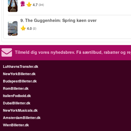
4.7
(34)
9.
The Guggenheim: Spring køen over
4.0
(2)
Tilmeld dig vores nyhedsbrev.
Få særtilbud, rabatter og re
LufthavnsTransfer.dk
NewYorkBilletter.dk
BudapestBilletter.dk
RomBilletter.dk
ItalienFodbold.dk
DubaiBilletter.dk
NewYorkMusicals.dk
AmsterdamBilletter.dk
WienBilletter.dk