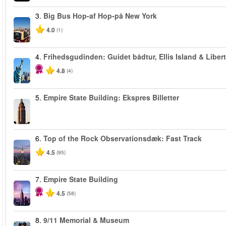
3.
Big Bus Hop-af Hop-på New York
4.0
(1)
4.
Frihedsgudinden: Guidet bådtur, Ellis Island & Libert
4.8
(4)
5.
Empire State Building: Ekspres Billetter
6.
Top of the Rock Observationsdæk: Fast Track
4.5
(95)
7.
Empire State Building
4.5
(58)
8.
9/11 Memorial & Museum