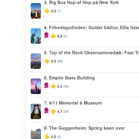
3.
Big Bus Hop-af Hop-på New York
4.0
(1)
4.
Frihedsgudinden: Guidet bådtur, Ellis Isla
4.8
(4)
5.
Top of the Rock Observationsdæk: Fast T
4.5
(95)
6.
Empire State Building
4.5
(58)
7.
9/11 Memorial & Museum
4.7
(34)
8.
The Guggenheim: Spring køen over
4.0
(2)