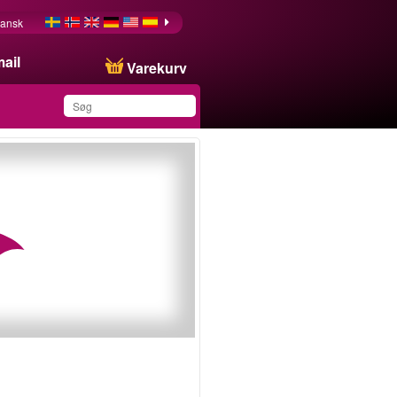
ansk
ail
Varekurv
Du har gemt dette
produkt på din liste