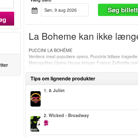
Søg billet
søn, 9 aug 2026
øg
La Boheme kan ikke længe
PUCCINI LA BOHÈME
Verdens mest populære opera, Puccinis tidløse tragedie, 
Metropolitan Opera House bringer Franco Zeffirellis maler
tter
Bohème er du med vores unge venner og elskere, men
sorger i bohemelivet i 1800-tallets Paris.
Tips om lignende produkter
1.
& Juliet
2.
Wicked - Broadway