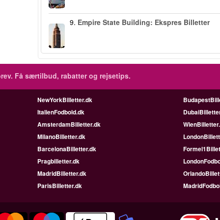
9.
Empire State Building: Ekspres Billetter
rev.
Få særtilbud, rabatter og rejsetips.
NewYorkBilletter.dk
BudapestBill
ItalienFodbold.dk
DubaiBillette
AmsterdamBilletter.dk
WienBilletter
MilanoBilletter.dk
LondonBillett
BarcelonaBilletter.dk
Formel1Billet
Pragbilletter.dk
LondonFodbo
MadridBilletter.dk
OrlandoBillet
ParisBilletter.dk
MadridFodbo