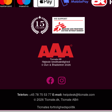
WE SUPPORT
Højeste kreditværdighed
© Dun & Bradstreet 2026
Telefon
:
+45 78 75 53 77
E-mail
:
helpdesk@ticmate.com
© 2026
Ticmate.dk
,
Ticmate AB®
Ticmates fortrolighedspolitik