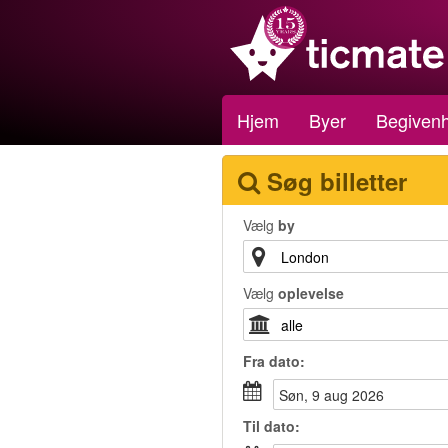
Hjem
Byer
Begiven
Søg billetter
Vælg
by
Vælg
oplevelse
Fra
dato
:
søn, 9 aug 2026
Til
dato
: