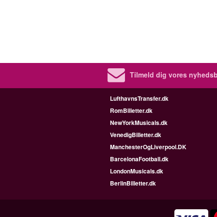
Tilmeld dig vores nyhedsb
LufthavnsTransfer.dk
RomBilletter.dk
NewYorkMusicals.dk
VenedigBilletter.dk
ManchesterOgLiverpool.DK
BarcelonaFootball.dk
LondonMusicals.dk
BerlinBilletter.dk