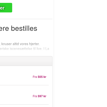
ter
re bestilles
knuser altid vores hjerter.
iske iscenesættelse til live. I La
s de navigerer gennem glæder og
Fra
505 kr
Fra
597 kr