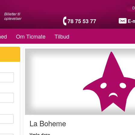
D
Billetter til
oplevelser
78 75 53 77
E-m
hed
Om Ticmate
Tilbud
La Boheme
Vælg dato