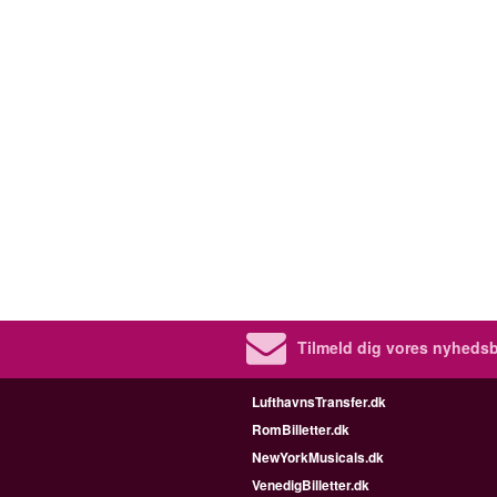
Tilmeld dig vores nyhedsb
LufthavnsTransfer.dk
RomBilletter.dk
NewYorkMusicals.dk
VenedigBilletter.dk