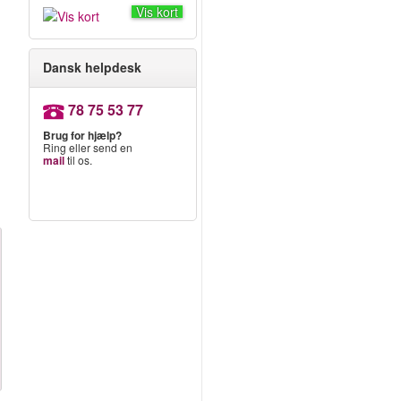
Vis kort
Dansk helpdesk
78 75 53 77
Brug for hjælp?
Ring eller send en
mail
til os.