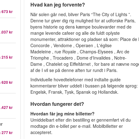
Hvad kan jeg forvente?
a
673 kr
Når solen går ned, bliver Paris “The City of Lights ”.
Denne tur giver dig rig mulighed for at udforske Paris,
byens historie og dens kæmpe boulevarder med de
1.037 kr
mange levende cafeer og alle de fuldt oplyste
monumenter, attraktioner og pladser så som: Place de 
Concorde , Vendome , Operaen , L'église
Madeleine , rue Royale , Champs-Elysees , Arc de
a
215 kr
Triomphe , Trocadero , Dome d'Invalides , Notre-
Dame , Chatelet og Eiffeltårnet , for bare at nævne nog
af de I vil se på denne aften tur rundt i Paris.
Individuelle hovedtelefoner med indtalte guide
a
620 kr
kommentarer bliver uddelt i bussen på følgende sprog:
Engelsk, Fransk, Tysk, Spansk og Hollandsk.
Hvordan fungerer det?
1.427 kr
Hvordan får jeg mine billetter?
Umiddelbart efter din bestilling er gennemført vil du
ur
modtage din e-billet per e-mail. Mobilbilletter er
accepteret.
a
277 kr