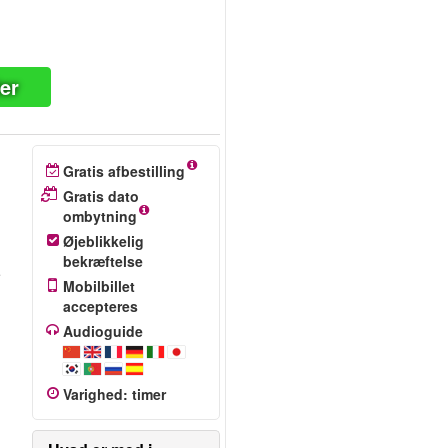
ter
Gratis afbestilling
Gratis dato
ombytning
Øjeblikkelig
bekræftelse
e
Mobilbillet
accepteres
Audioguide
Varighed
:
timer