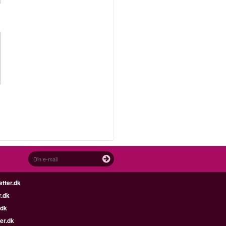
etter.dk
r.dk
.dk
er.dk