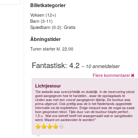
Billetkategorier
Voksen (12+)
Barn (3-11)
Spædbarn (0-2): Gratis
Åbningstider
Turen starter kl. 22.00
Fantastisk:
4.2
– 10
anmeldelser
Flere kommentarer
Lichtjestour
"De website was overzichtelijk en duidelijk. In de reservering stond
goed aangegeven hoe te handelen , waar de opstapplaats te
vinden was met een vooraf aangegeven tijdstip. De tourbus was
prima uitgerust. Ook prettig was de in het Nederlands opgestelde
informatie via de koptelefoon. Enige minpunt was de nogal op saaie
toon gesproken tekst. Tijds duur van de bustour klopte perfect ,
1,5 u . Wat ons betreft heeft het waargemaakt wat er aangeboden
werd. Waard om aanbevolen te worden!"