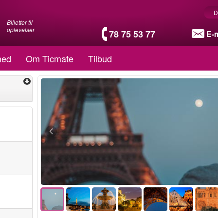
D
Billetter til
oplevelser
78 75 53 77
E-m
hed
Om Ticmate
Tilbud