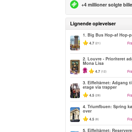
+4 millioner solgte bille
Lignende oplevelser
1.
Big Bus Hop-af Hop-p
4.7
Fr
(21)
2.
Louvre - Prioriteret ad
Mona Lisa
4.7
Fr
(12)
3.
Eiffeltårnet: Adgang ti
etage via trapper
4.5
Fr
(28)
4.
Triumfbuen: Spring k
over
4.5
Fr
(8)
5.
Eiffeltårnet: Reservere