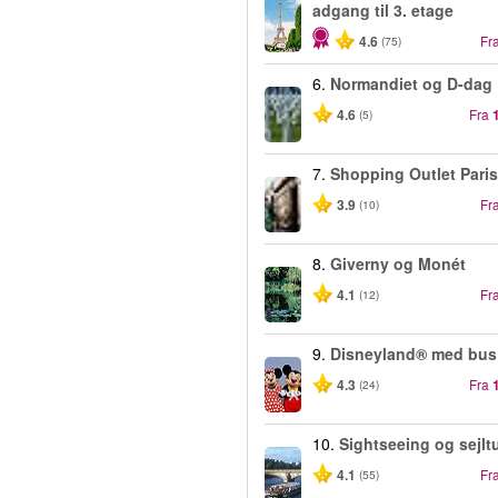
adgang til 3. etage
4.6
Fr
(75)
6.
Normandiet og D-dag
4.6
Fra
(5)
7.
Shopping Outlet Paris
3.9
Fr
(10)
8.
Giverny og Monét
4.1
Fr
(12)
9.
Disneyland® med bus
4.3
Fra
(24)
10.
Sightseeing og sejlt
4.1
Fr
(55)