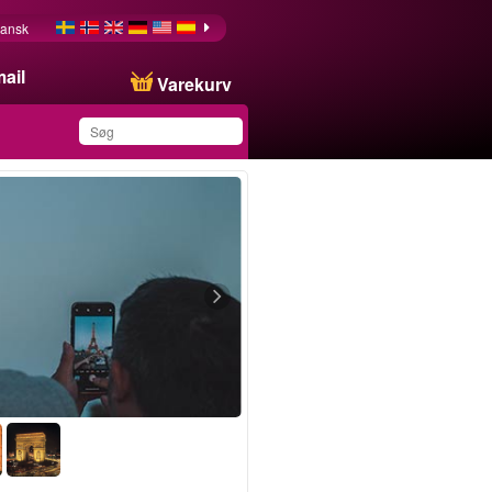
ansk
ail
Varekurv
Du har gemt dette
produkt på din liste