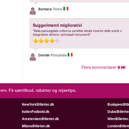
Barbara
Torino
Suggerimenti migliorativi
"Bella passeggiata notturna sarebbe ideale inserire delle soste x
fotografare almeno i principali monumenti"
Davide
Poncarale
Flere kommentarer
rev.
Få særtilbud, rabatter og rejsetips.
NewYorkBilletter.dk
BudapestBill
ItalienFodbold.dk
DubaiBillette
AmsterdamBilletter.dk
WienBilletter
MilanoBilletter.dk
LondonBillett