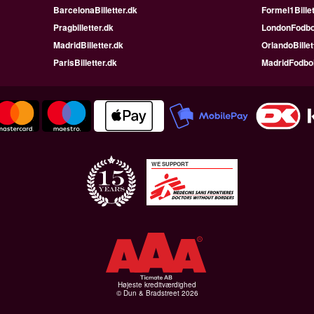
BarcelonaBilletter.dk
Formel1Billet
Pragbilletter.dk
LondonFodbo
MadridBilletter.dk
OrlandoBillet
ParisBilletter.dk
MadridFodbo
WE SUPPORT
Højeste kreditværdighed
© Dun & Bradstreet 2026