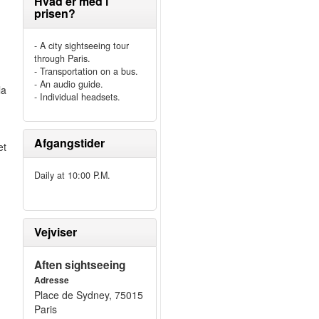
Hvad er med i
prisen?
- A city sightseeing tour
through Paris.
- Transportation on a bus.
- An audio guide.
la
- Individual headsets.
Afgangstider
et
Daily at 10:00 P.M.
Vejviser
Aften sightseeing
Adresse
Place de Sydney, 75015
Paris