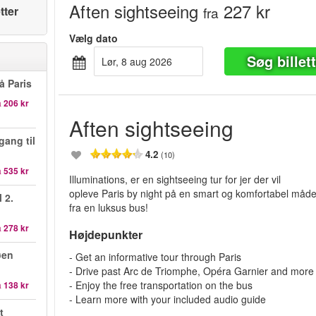
Aften sightseeing
227 kr
tter
fra
Vælg dato
Søg billet
lør, 8 aug 2026
å Paris
a
206 kr
Aften sightseeing
gang til
4.2
(10)
a
535 kr
Illuminations, er en sightseeing tur for jer der vil
opleve Paris by night på en smart og komfortabel måd
l 2.
fra en luksus bus!
a
278 kr
Højdepunkter
øen
- Get an informative tour through Paris
- Drive past Arc de Triomphe, Opéra Garnier and more
- Enjoy the free transportation on the bus
a
138 kr
- Learn more with your included audio guide
t