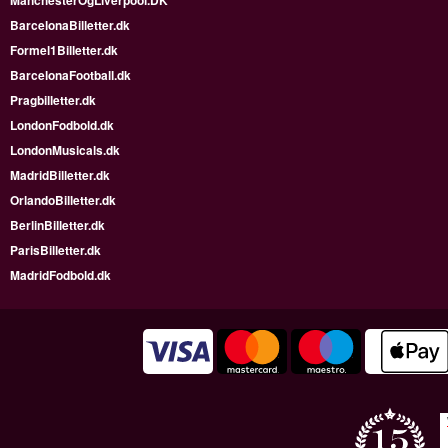
ManchesterOgLiverpool.DK
BarcelonaBilletter.dk
Formel1Billetter.dk
BarcelonaFootball.dk
Pragbilletter.dk
LondonFodbold.dk
LondonMusicals.dk
MadridBilletter.dk
OrlandoBilletter.dk
BerlinBilletter.dk
ParisBilletter.dk
MadridFodbold.dk