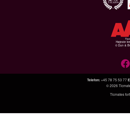
Højeste kr
© Dun & Br
Telefon
:
+45 78 75 53 77
E
© 2026
Ticmat
Ticmates fort