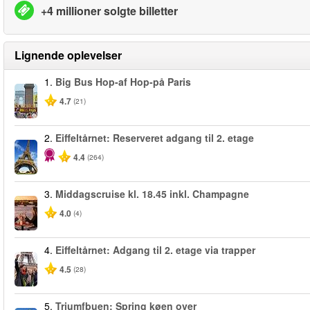
+4 millioner solgte billetter
Lignende oplevelser
1.
Big Bus Hop-af Hop-på Paris
4.7
(21)
2.
Eiffeltårnet: Reserveret adgang til 2. etage
4.4
(264)
3.
Middagscruise kl. 18.45 inkl. Champagne
4.0
(4)
4.
Eiffeltårnet: Adgang til 2. etage via trapper
4.5
(28)
5.
Triumfbuen: Spring køen over