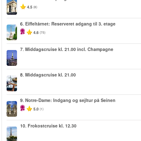
4.5
(8)
6.
Eiffeltårnet: Reserveret adgang til 3. etage
4.6
(75)
7.
Middagscruise kl. 21.00 incl. Champagne
8.
Middagscruise kl. 21.00
9.
Notre-Dame: Indgang og sejltur på Seinen
5.0
(1)
10.
Frokostcruise kl. 12.30