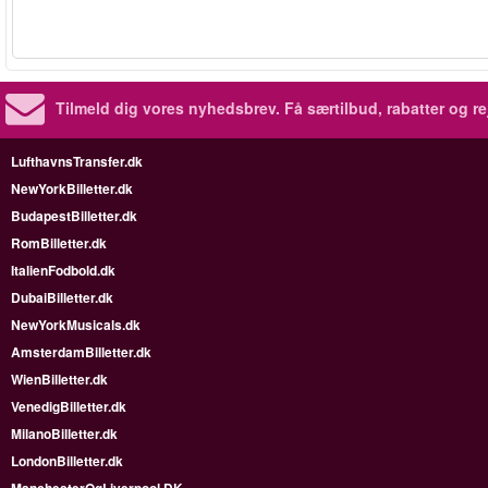
Tilmeld dig vores nyhedsbrev.
Få særtilbud, rabatter og re
LufthavnsTransfer.dk
NewYorkBilletter.dk
BudapestBilletter.dk
RomBilletter.dk
ItalienFodbold.dk
DubaiBilletter.dk
NewYorkMusicals.dk
AmsterdamBilletter.dk
WienBilletter.dk
VenedigBilletter.dk
MilanoBilletter.dk
LondonBilletter.dk