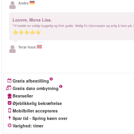
Andre
Louvre, Mona Lisa.
"Vi hadde en veldig hyggelig og flink guide. Veldig fin informasjon og artig å høre på. I
Terje huus
Gratis afbestilling
Gratis dato ombytning
Bestseller
Øjeblikkelig bekræftelse
Mobilbillet accepteres
Spar tid - Spring køen over
Varighed
:
timer