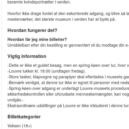
berømte kvindeportrætter i verden.
Hvorfor ikke drage fordel af den eskorterede adgang, og blive så læ
mesterværker, det største museum i verden har at byde på.
Hvordan fungerer det?
Hvordan får jeg mine billetter?
Umiddelbart efter din bestilling er gennemført vil du modtage din e-b
Vigtig information
-Dette er ikke et guidet besøg, men en spring-køen-over tur, hvor v
-Louvre lukker kl. 18.00 (undtagen fredag).
-Store tasker, klapvogne og paraplyer skal efterlades i museets ga
-Bemærk venligst, at denne tur ikke er egnet til personer med nedsat
-Spring-køen-over adgang er underlagt Louvre-museets procedurer
sikkerhedskontrollen eller uforudsete menneskemængder, kan nogle
undgås.-
Ekstraordinære udstillinger på Louvre er ikke inkluderet i denne tur
Billetkategorier
Voksen (18+)