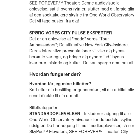
SEE FOREVER™ Theater: Denne audiovisuelle
oplevelse, sat til byens rytmer, slutter med dit første gli
af den spektakulære skyline fra One World Observatory
Det vil tage pusten fra dig!
SPØRG VORES CITY PULSE EKSPERTER
Det er en oplevelse at "møde" vores "Tour
Ambassadors"; De ultimative New York City-insidere.
Deres interaktive præsentationer vil vise dig byens
berømte vartegn, og bringe dig dybere ind i byens
kvarterer, historie og kultur. Du kan spørge dem om alt
Hvordan fungerer det?
Hvordan får jeg mine billetter?
Kort efter din bestilling er gennemført, vil din e-billet bli
sendt direkte til din e-mail.
Billetkategorier:
STANDARDOPLEVELSEN
- Inkluderer adgang til alle
One World Observatory-niveauer for de bedste skyline
udsigter. Du har adgang til multimedieoplevelser, så s
SkyPod™ Elevators, SEE FOREVER™ Theater, City