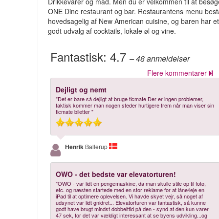
Drikkevarer og mad. Men du er velkommen til at besøg
ONE Dine restaurant og bar. Restaurantens menu best
hovedsagelig af New American cuisine, og baren har e
godt udvalg af cocktails, lokale øl og vine.
Fantastisk:
4.7
– 48
anmeldelser
Flere kommentarer
Dejligt og nemt
"Det er bare så dejligt at bruge ticmate Der er ingen problemer,
faktisk kommer man nogen steder hurtigere frem når man viser sin
ticmate biletter "
Henrik
Ballerup
OWO - det bedste var elevatorturen!
"OWO - var lidt en pengemaskine, da man skulle stile op til foto,
etc. og næsten startede med en stor reklame for at låne/leje en
iPad til at optimere oplevelsen. Vi havde skyet vejr, så noget af
udsynet var lidt gnidret... Elevatorturen var fantastisk, så kunne
godt have brugt mindst dobbelttid på den - synd at den kun varer
47 sek, for det var vældigt interessant at se byens udvikling...og