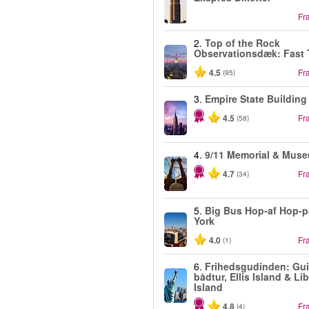
Fr
2.
Top of the Rock
Observationsdæk: Fast 
4.5
Fr
(95)
3.
Empire State Building
4.5
Fr
(58)
4.
9/11 Memorial & Mus
4.7
Fr
(34)
5.
Big Bus Hop-af Hop-
York
4.0
Fr
(1)
6.
Frihedsgudinden: Gui
bådtur, Ellis Island & Li
Island
4.8
Fr
(4)