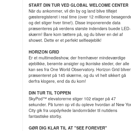
START DIN TUR VED GLOBAL WELCOME CENTER
Når du ankommer, vil din by og land blive tilføjet
gæsteregisteret i real time (over 12 millioner besøgend
og det stiger hver time!). Disse imponerende data
præsenteres på verdens største indendørs buede LED-
skærm! Bare kom tættere på, og du bliver en del af
showet. Dette er et perfekt selfieøjeblik!
HORIZON GRID
Er et multimedieshow, der fremhæver mindeværdige
øjeblikke, berømte ansigter og ikoniske steder, der alle
kan ses fra One World Observatory. Horizon Grid bliver
præsenteret på 145 skærme, og du vil helt sikkert gå
derfra klogere, end da du kom!
DIN TUR TIL TOPPEN
SkyPod™ elevatorerne stiger 102 etager på 47
sekunder. På turen op vil du opleve hvordan af New Yo
City gik fra uopdyrkede landområder til nutidens
fantastiske storby.
GØR DIG KLAR TIL AT "SEE FOREVER"