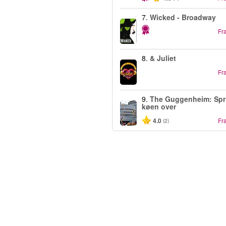
7.
Wicked - Broadway
Fr
8.
& Juliet
Fr
9.
The Guggenheim: Spr
køen over
4.0
Fr
(2)