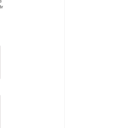
e
år
t