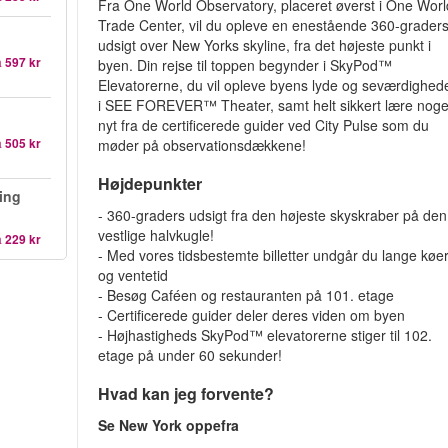
Fra One World Observatory, placeret øverst i One Worl
Trade Center, vil du opleve en enestående 360-grader
udsigt over New Yorks skyline, fra det højeste punkt i
a
597 kr
byen. Din rejse til toppen begynder i SkyPod™
Elevatorerne, du vil opleve byens lyde og seværdighed
i SEE FOREVER™ Theater, samt helt sikkert lære noge
nyt fra de certificerede guider ved City Pulse som du
a
505 kr
møder på observationsdækkene!
Højdepunkter
ing
- 360-graders udsigt fra den højeste skyskraber på den
vestlige halvkugle!
a
229 kr
- Med vores tidsbestemte billetter undgår du lange køe
og ventetid
- Besøg Caféen og restauranten på 101. etage
- Certificerede guider deler deres viden om byen
- Højhastigheds SkyPod™ elevatorerne stiger til 102.
etage på under 60 sekunder!
Hvad kan jeg forvente?
Se New York oppefra