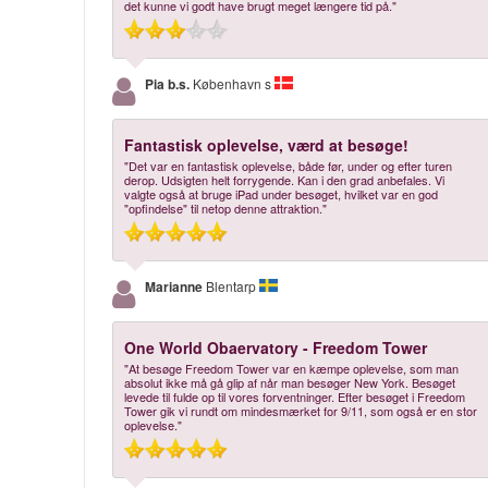
det kunne vi godt have brugt meget længere tid på."
Pia b.s.
København s
Fantastisk oplevelse, værd at besøge!
"Det var en fantastisk oplevelse, både før, under og efter turen
derop. Udsigten helt forrygende. Kan i den grad anbefales. Vi
valgte også at bruge iPad under besøget, hvilket var en god
"opfindelse" til netop denne attraktion."
Marianne
Blentarp
One World Obaervatory - Freedom Tower
"At besøge Freedom Tower var en kæmpe oplevelse, som man
absolut ikke må gå glip af når man besøger New York. Besøget
levede til fulde op til vores forventninger. Efter besøget i Freedom
Tower gik vi rundt om mindesmærket for 9/11, som også er en stor
oplevelse."