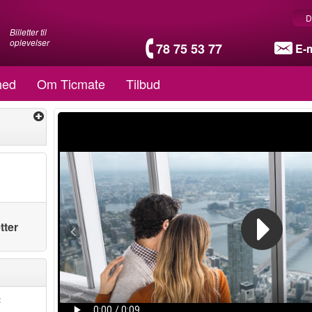
D
Billetter til
oplevelser
78 75 53 77
E-m
hed
Om Ticmate
Tilbud
tter
: