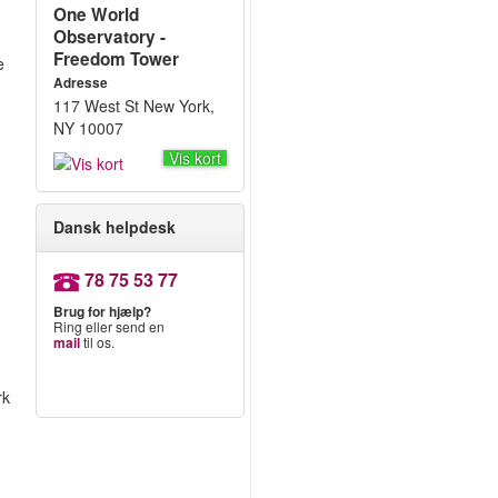
One World
Observatory -
Freedom Tower
e
Adresse
117 West St New York,
NY 10007
Vis kort
Dansk helpdesk
78 75 53 77
Brug for hjælp?
Ring eller send en
mail
til os.
rk