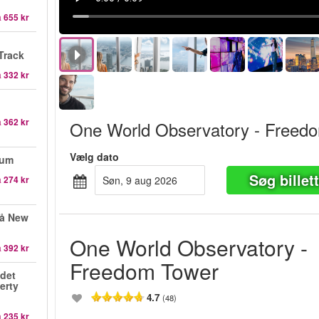
a
655 kr
Track
a
332 kr
a
362 kr
One World Observatory - Freed
Vælg dato
eum
Søg billet
a
274 kr
søn, 9 aug 2026
på New
One World Observatory -
a
392 kr
Freedom Tower
det
berty
4.7
(48)
a
235 kr