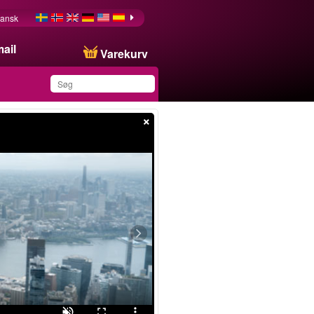
ansk
ail
Varekurv
×
Du har gemt dette
produkt på din liste