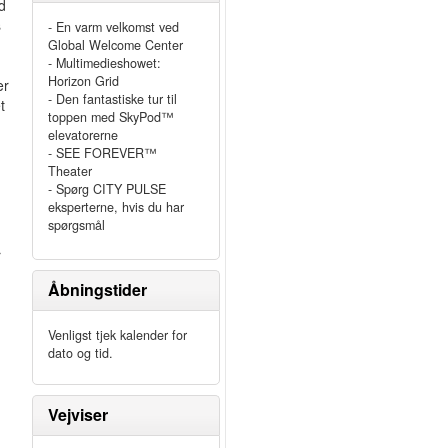
d
s
- En varm velkomst ved
Global Welcome Center
- Multimedieshowet:
Horizon Grid
er
- Den fantastiske tur til
t
toppen med SkyPod™
elevatorerne
- SEE FOREVER™
Theater
- Spørg CITY PULSE
eksperterne, hvis du har
spørgsmål
r
Åbningstider
Venligst tjek kalender for
dato og tid.
Vejviser