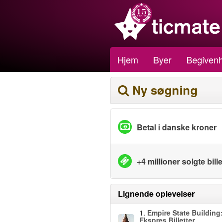
Hjem
Byer
Begiven
Ny søgning
Betal i danske kroner
+4 millioner solgte bille
Lignende oplevelser
1.
Empire State Building
Ekspres Billetter