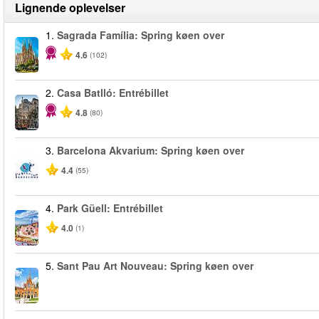
Lignende oplevelser
1.
Sagrada Família: Spring køen over
4.6
(102)
2.
Casa Batlló: Entrébillet
4.8
(80)
3.
Barcelona Akvarium: Spring køen over
4.4
(55)
4.
Park Güell: Entrébillet
4.0
(1)
5.
Sant Pau Art Nouveau: Spring køen over