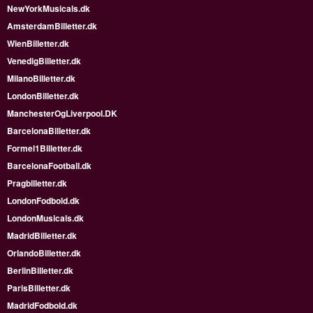
NewYorkMusicals.dk
AmsterdamBilletter.dk
WienBilletter.dk
VenedigBilletter.dk
MilanoBilletter.dk
LondonBilletter.dk
ManchesterOgLiverpool.DK
BarcelonaBilletter.dk
Formel1Billetter.dk
BarcelonaFootball.dk
Pragbilletter.dk
LondonFodbold.dk
LondonMusicals.dk
MadridBilletter.dk
OrlandoBilletter.dk
BerlinBilletter.dk
ParisBilletter.dk
MadridFodbold.dk