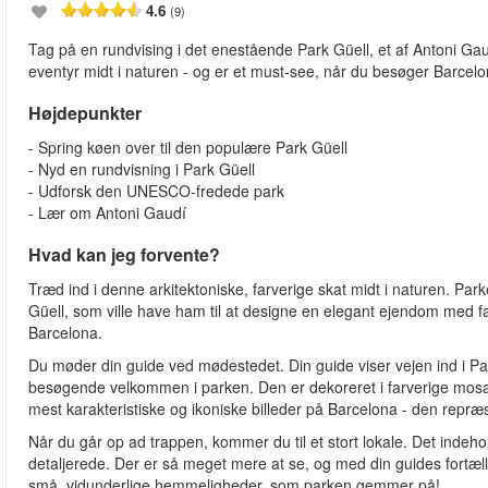
4.6
(9)
Tag på en rundvising i det enestående Park Güell, et af Antoni Gau
eventyr midt i naturen - og er et must-see, når du besøger Barcelo
Højdepunkter
- Spring køen over til den populære Park Güell
- Nyd en rundvisning i Park Güell
- Udforsk den UNESCO-fredede park
- Lær om Antoni Gaudí
Hvad kan jeg forvente?
Træd ind i denne arkitektoniske, farverige skat midt i naturen. Par
Güell, som ville have ham til at designe en elegant ejendom med fami
Barcelona.
Du møder din guide ved mødestedet. Din guide viser vejen ind i Pa
besøgende velkommen i parken. Den er dekoreret i farverige mosaik
mest karakteristiske og ikoniske billeder på Barcelona - den repræ
Når du går op ad trappen, kommer du til et stort lokale. Det indeh
detaljerede. Der er så meget mere at se, og med din guides fortæll
små, vidunderlige hemmeligheder, som parken gemmer på!