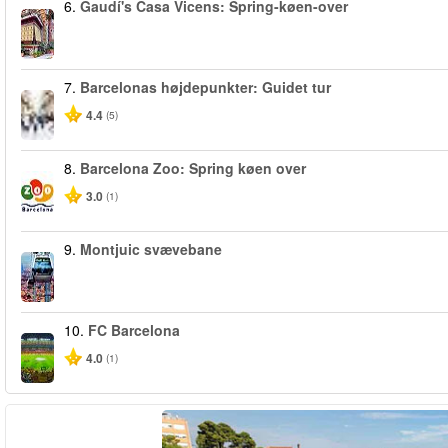
6.
Gaudí's Casa Vicens: Spring-køen-over
7.
Barcelonas højdepunkter: Guidet tur
4.4
(5)
8.
Barcelona Zoo: Spring køen over
3.0
(1)
9.
Montjuic svævebane
10.
FC Barcelona
4.0
(1)