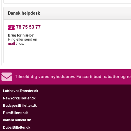
Dansk helpdesk
78 75 53 77
Brug for hjælp?
Ring eller send en
mail
til os.
Tilmeld dig vores nyhedsbrev.
Få særtilbud, rabatter og re
LufthavnsTransfer.dk
NewYorkBilletter.dk
BudapestBilletter.dk
RomBilletter.dk
ItalienFodbold.dk
DubaiBilletter.dk