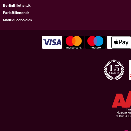
BerlinBilletter.dk
ParisBilletter.dk
MadridFodbold.dk
Højeste kr
© Dun & Br