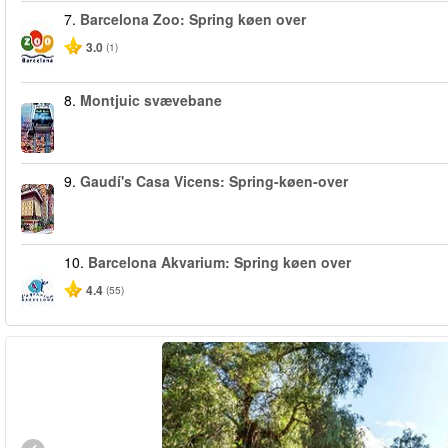
7.
Barcelona Zoo: Spring køen over
3.0
(1)
8.
Montjuic svævebane
9.
Gaudí's Casa Vicens: Spring-køen-over
10.
Barcelona Akvarium: Spring køen over
4.4
(55)