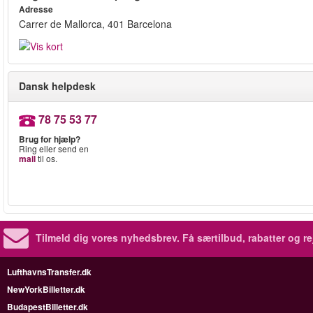
Adresse
Carrer de Mallorca, 401 Barcelona
Dansk helpdesk
78 75 53 77
Brug for hjælp?
Ring eller send en
mail
til os.
Tilmeld dig vores nyhedsbrev.
Få særtilbud, rabatter og re
LufthavnsTransfer.dk
NewYorkBilletter.dk
BudapestBilletter.dk