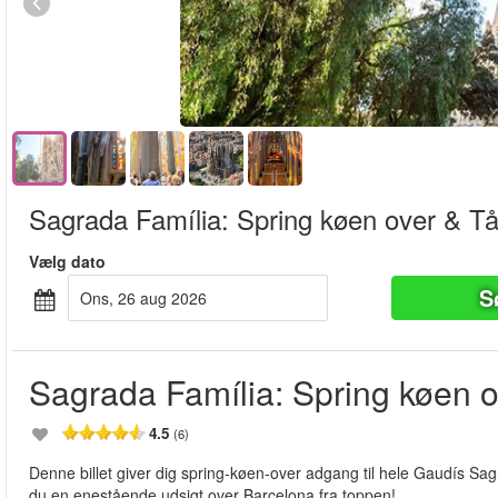
Sagrada Família: Spring køen over & T
Vælg dato
S
ons, 26 aug 2026
Sagrada Família: Spring køen 
4.5
(6)
Denne billet giver dig spring-køen-over adgang til hele Gaudís Sag
du en enestående udsigt over Barcelona fra toppen!