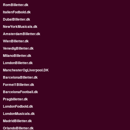
RomBilletter.dk
ItalienFodbold.dk
DubaiBilletter.dk
NewYorkMusicals.dk
AmsterdamBilletter.dk
WienBilletter.dk
VenedigBilletter.dk
MilanoBilletter.dk
LondonBilletter.dk
ManchesterOgLiverpool.DK
BarcelonaBilletter.dk
Formel1Billetter.dk
BarcelonaFootball.dk
Pragbilletter.dk
LondonFodbold.dk
LondonMusicals.dk
MadridBilletter.dk
OrlandoBilletter.dk