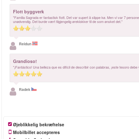
Flott byggverk
"Familia Sagrada er fantastisk flott. Det var supert å slippe kø. Men vi var 7 perso
unødvendig. Det burde vært tilgjengelig øreklokker til de som ønsket det."
Reidun
Grandioso!
"¡Fantástico! Una belleza que es difícil de describir con palabras, ¡este tesoro debe 
Radek
Øjeblikkelig bekræftelse
Mobilbillet accepteres