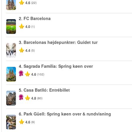
4.6
(22)
2.
FC Barcelona
4.0
(1)
3.
Barcelonas højdepunkter: Guidet tur
4.4
(5)
4.
Sagrada Família: Spring køen over
4.6
(102)
5.
Casa Batlló: Entrébillet
4.8
(80)
6.
Park Güell: Spring køen over & rundvisning
4.6
(9)