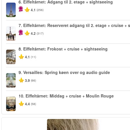
6.
Eiffeltårnet: Adgang til 2. etage + sightseeing
4.1
(256)
7.
Eiffeltårnet: Reserveret adgang til 2. etage + cruise +
4.2
(317)
8.
Eiffeltårnet: Frokost + cruise + sightseeing
4.1
(11)
9.
Versailles: Spring køen over og audio guide
3.9
(66)
10.
Eiffeltårnet: Middag + cruise + Moulin Rouge
4.4
(58)