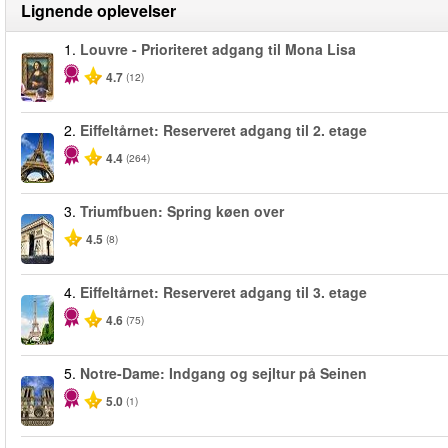
Lignende oplevelser
1.
Louvre - Prioriteret adgang til Mona Lisa
4.7
(12)
2.
Eiffeltårnet: Reserveret adgang til 2. etage
4.4
(264)
3.
Triumfbuen: Spring køen over
4.5
(8)
4.
Eiffeltårnet: Reserveret adgang til 3. etage
4.6
(75)
5.
Notre-Dame: Indgang og sejltur på Seinen
5.0
(1)