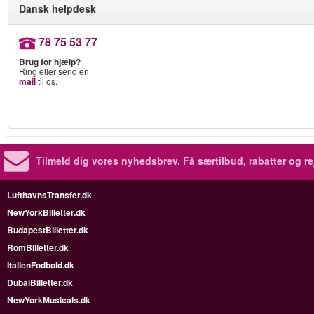
Dansk helpdesk
78 75 53 77
Brug for hjælp?
Ring eller send en
mail
til os.
Tilmeld dig vores nyhedsbrev.
Få særtilbud, rabatter og re
LufthavnsTransfer.dk
NewYorkBilletter.dk
BudapestBilletter.dk
RomBilletter.dk
ItalienFodbold.dk
DubaiBilletter.dk
NewYorkMusicals.dk