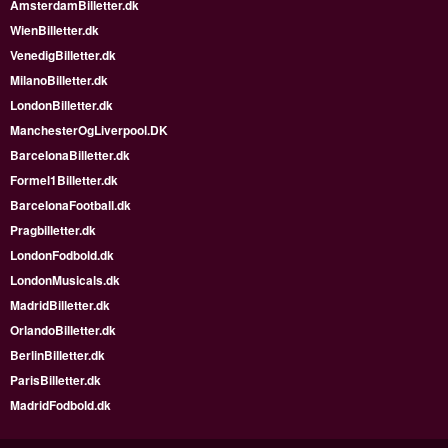
AmsterdamBilletter.dk
WienBilletter.dk
VenedigBilletter.dk
MilanoBilletter.dk
LondonBilletter.dk
ManchesterOgLiverpool.DK
BarcelonaBilletter.dk
Formel1Billetter.dk
BarcelonaFootball.dk
Pragbilletter.dk
LondonFodbold.dk
LondonMusicals.dk
MadridBilletter.dk
OrlandoBilletter.dk
BerlinBilletter.dk
ParisBilletter.dk
MadridFodbold.dk