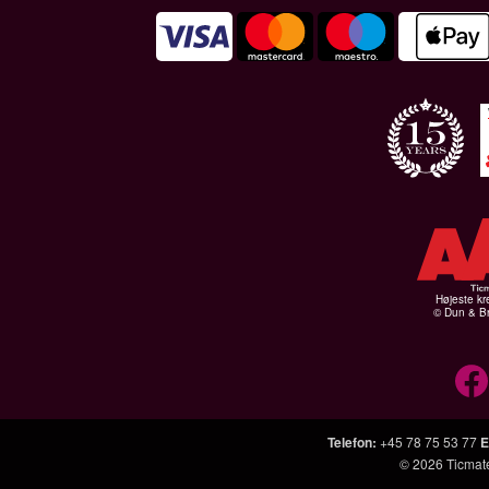
Højeste kr
© Dun & Br
Telefon
:
+45 78 75 53 77
E
© 2026
Ticmat