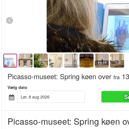
Picasso-museet: Spring køen over
13
fra
Vælg dato
S
lør, 8 aug 2026
Picasso-museet: Spring køen o