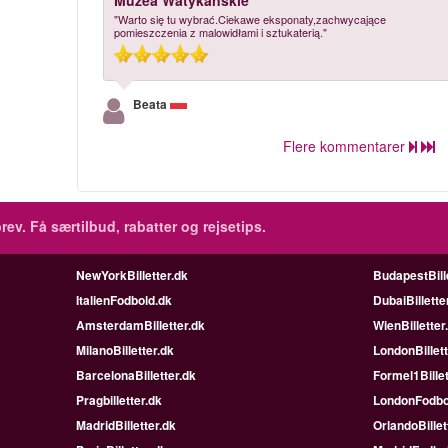
Muzea Watykańskie
"Warto się tu wybrać.Ciekawe eksponaty,zachwycające
pomieszczenia z malowidłami i sztukaterią."
Beata
Flere kommentarer
rev.
Få særtilbud, rabatter og rejsetips.
NewYorkBilletter.dk
BudapestBill
ItalienFodbold.dk
DubaiBillette
AmsterdamBilletter.dk
WienBilletter
MilanoBilletter.dk
LondonBillett
BarcelonaBilletter.dk
Formel1Billet
Pragbilletter.dk
LondonFodbo
MadridBilletter.dk
OrlandoBillet