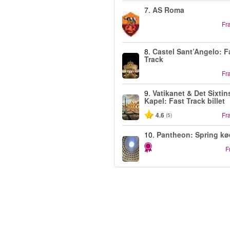
7.
AS Roma
Fr
8.
Castel Sant’Angelo: F
Track
Fr
9.
Vatikanet & Det Sixtin
Kapel: Fast Track billet
4.6
Fr
(5)
10.
Pantheon: Spring kø
F