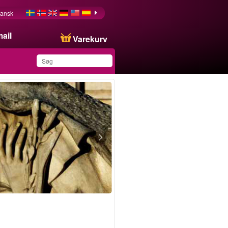
ansk
ail
Varekurv
Du har gemt dette
produkt på din liste