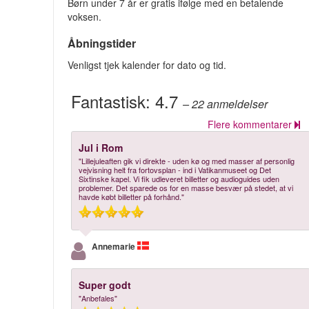
Børn under 7 år er gratis ifølge med en betalende
voksen.
Åbningstider
Venligst tjek kalender for dato og tid.
Fantastisk:
4.7
– 22
anmeldelser
Flere kommentarer
Jul i Rom
"Lillejuleaften gik vi direkte - uden kø og med masser af personlig
vejvisning helt fra fortovsplan - ind i Vatikanmuseet og Det
Sixtinske kapel. Vi fik udleveret billetter og audioguides uden
problemer. Det sparede os for en masse besvær på stedet, at vi
havde købt billetter på forhånd."
Annemarie
Super godt
"Anbefales"