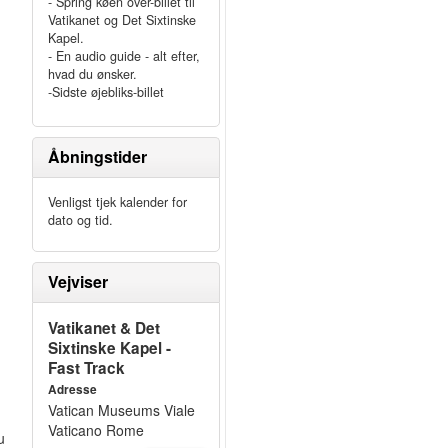
- Spring køen over-billet til
Vatikanet og Det Sixtinske
Kapel.
- En audio guide - alt efter,
hvad du ønsker.
-Sidste øjebliks-billet
Åbningstider
Venligst tjek kalender for
dato og tid.
Vejviser
Vatikanet & Det
g
Sixtinske Kapel -
Fast Track
Adresse
Vatican Museums Viale
Vaticano Rome
u