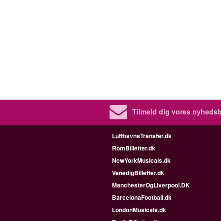
Tilmeld dig vores nyhedsb
LufthavnsTransfer.dk
RomBilletter.dk
NewYorkMusicals.dk
VenedigBilletter.dk
ManchesterOgLiverpool.DK
BarcelonaFootball.dk
LondonMusicals.dk