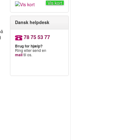
Vis kort
Dansk helpdesk
på
78 75 53 77
d
Brug for hjælp?
Ring eller send en
mail
til os.
r