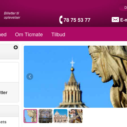
D
Billetter til
oplevelser
78 75 53 77
E-m
hed
Om Ticmate
Tilbud
tter
nets