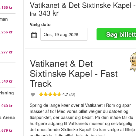
Vatikanet & Det Sixtinske Kapel 
a
155 kr
343 kr
fra
oman
Vælg dato
a
256 kr
Søg billet
ons, 19 aug 2026
a
277 kr
Vatikanet & Det
Sixtinske Kapel - Fast
Track
a
540 kr
visning
4.7
(22)
Spring de lange køer over til Vatikanet i Rom og spar
a
940 kr
masser af tid! Med vores billet vælger du datoen og
s Arena
tidspunktet, der passer dig bedst. På den måde får du
hurtigere adgang til Vatikanets museer og selvfølgelig
det enestående Sixtinske Kapel! Du kan vælge at tilføje t
a
679 kr
audio guide til din billet, hvis du har lyst.