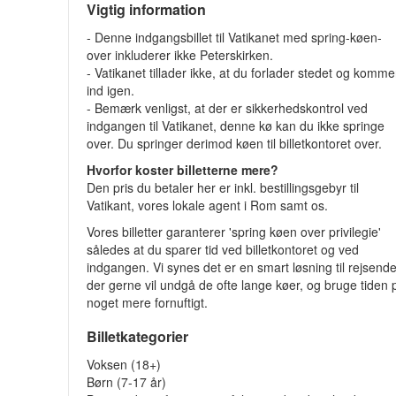
Vigtig information
- Denne indgangsbillet til Vatikanet med spring-køen-
over inkluderer ikke Peterskirken.
- Vatikanet tillader ikke, at du forlader stedet og komme
ind igen.
- Bemærk venligst, at der er sikkerhedskontrol ved
indgangen til Vatikanet, denne kø kan du ikke springe
over. Du springer derimod køen til billetkontoret over.
Hvorfor koster billetterne mere?
Den pris du betaler her er inkl. bestillingsgebyr til
Vatikant, vores lokale agent i Rom samt os.
Vores billetter garanterer 'spring køen over privilegie'
således at du sparer tid ved billetkontoret og ved
indgangen. Vi synes det er en smart løsning til rejsend
der gerne vil undgå de ofte lange køer, og bruge tiden 
noget mere fornuftigt.
Billetkategorier
Voksen (18+)
Børn (7-17 år)