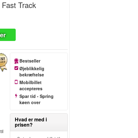
- Fast Track
ter
Bestseller
Øjeblikkelig
bekræftelse
Mobilbillet
accepteres
Spar tid - Spring
køen over
Hvad er med i
prisen?
il