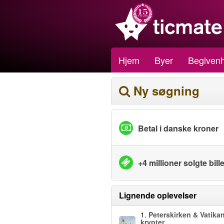
Hjem
Byer
Begiven
Ny søgning
Betal i danske kroner
+4 millioner solgte bille
Lignende oplevelser
1.
Peterskirken & Vatika
krypter