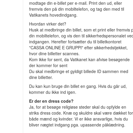
modtage din e-billet per e-mail. Print den ud, eller
fremvis den på din mobiltelefon, og tag den med til
Vatikanets hovedindgang.
Hvordan virker det?
Husk at medbringe din billet, som et print eller fremvis 
din mobiltelefon, og vis den til sikkerhedspersonalet ve
indgangen. Herefter fortsætter du til billetkontoret
"CASSA ONLINE E GRUPPI" efter sikkerhedstjekket,
hvor dine billetter scannes.
Kom ikke for sent, da Vatikanet kan afvise besøgende
der kommer for sent
Du skal medbringe et gyldigt billede ID sammen med
dine billetter.
Du kan kun bruge din billet en gang. Hvis du går ud,
kommer du ikke ind igen.
Er der en dress code?
Ja, for at besøge religiøse steder skal du opfylde en
striks dress code. Knæ og skuldre skal være dækket fo
både mænd og kvinder. Vi er ikke ansvarlige, hvis du
bliver nægtet indgang pga. upassende påklædning.