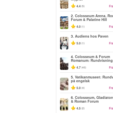
4.4
Fr
(5)
2.
Colosseum Arena, R
Forum & Palatine Hill
4.0
Fr
(1)
3.
Audiens hos Paven
5.0
Fr
(1)
4.
Colosseum & Forum
Romanum: Rundvisning
4.7
Fr
(43)
5.
Vatikanmuseet: Rund
på engelsk
5.0
Fr
(4)
6.
Colosseum, Gladiator
& Roman Forum
4.5
Fr
(2)