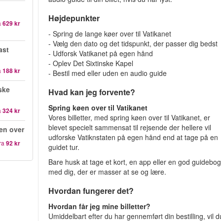
Højdepunkter
a
629 kr
- Spring de lange køer over til Vatikanet
- Vælg den dato og det tidspunkt, der passer dig bedst
ast
- Udforsk Vatikanet på egen hånd
- Oplev Det Sixtinske Kapel
a
188 kr
- Bestil med eller uden en audio guide
ske
Hvad kan jeg forvente?
Spring køen over til Vatikanet
a
324 kr
Vores billetter, med spring køen over til Vatikanet, er
blevet specielt sammensat til rejsende der hellere vil
en over
udforske Vatiknstaten på egen hånd end at tage på en
ra
92 kr
guidet tur.
Bare husk at tage et kort, en app eller en god guidebo
med dig, der er masser at se og lære.
Hvordan fungerer det?
Hvordan får jeg mine billetter?
Umiddelbart efter du har gennemført din bestilling, vil d