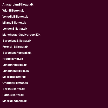
AmsterdamBilletter.dk
WienBilletter.dk
VenedigBilletter.dk
MilanoBilletter.dk
LondonBilletter.dk
ManchesterOgLiverpool.DK
BarcelonaBilletter.dk
Formel1Billetter.dk
BarcelonaFootball.dk
Pragbilletter.dk
LondonFodbold.dk
LondonMusicals.dk
MadridBilletter.dk
OrlandoBilletter.dk
BerlinBilletter.dk
ParisBilletter.dk
MadridFodbold.dk