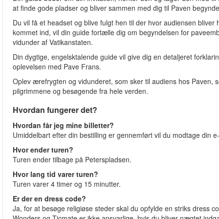
at finde gode pladser og bliver sammen med dig til Paven begynder
Du vil få et headset og blive fulgt hen til der hvor audiensen blive
kommet ind, vil din guide fortælle dig om begyndelsen for paveembede
vidunder af Vatikanstaten.
Din dygtige, engelsktalende guide vil give dig en detaljeret forklar
oplevelsen med Pave Frans.
Oplev ærefrygten og vidunderet, som sker til audiens hos Paven, s
pilgrimmene og besøgende fra hele verden.
Hvordan fungerer det?
Hvordan får jeg mine billetter?
Umiddelbart efter din bestilling er gennemført vil du modtage din e-
Hvor ender turen?
Turen ender tilbage på Peterspladsen.
Hvor lang tid varer turen?
Turen varer 4 timer og 15 minutter.
Er der en dress code?
Ja, for at besøge religiøse steder skal du opfylde en striks dres
Wonders og Ticmate er ikke ansvarlige, hvis du bliver nægtet in