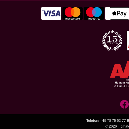
Højeste kr
© Dun & Br
Telefon
:
+45 78 75 53 77
E
© 2026
Ticmat