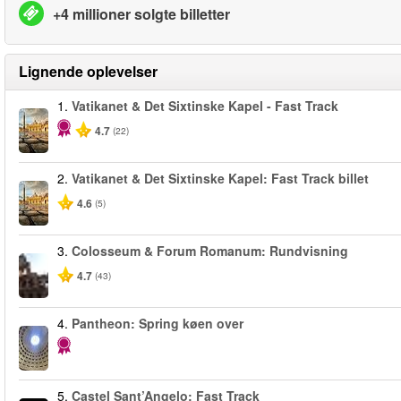
+4 millioner solgte billetter
Lignende oplevelser
1.
Vatikanet & Det Sixtinske Kapel - Fast Track
4.7
(22)
2.
Vatikanet & Det Sixtinske Kapel: Fast Track billet
4.6
(5)
3.
Colosseum & Forum Romanum: Rundvisning
4.7
(43)
4.
Pantheon: Spring køen over
5.
Castel Sant’Angelo: Fast Track