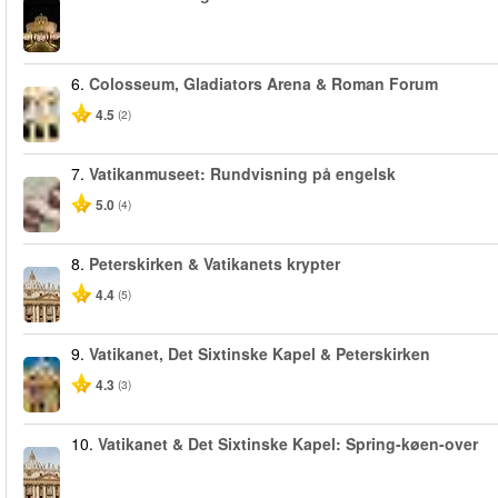
6.
Colosseum, Gladiators Arena & Roman Forum
4.5
(2)
7.
Vatikanmuseet: Rundvisning på engelsk
5.0
(4)
8.
Peterskirken & Vatikanets krypter
4.4
(5)
9.
Vatikanet, Det Sixtinske Kapel & Peterskirken
4.3
(3)
10.
Vatikanet & Det Sixtinske Kapel: Spring-køen-over