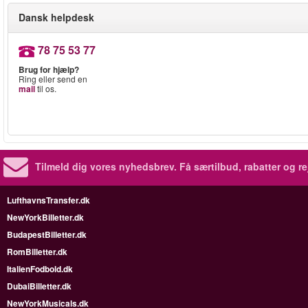
Dansk helpdesk
78 75 53 77
Brug for hjælp?
Ring eller send en
mail
til os.
Tilmeld dig vores nyhedsbrev.
Få særtilbud, rabatter og re
LufthavnsTransfer.dk
NewYorkBilletter.dk
BudapestBilletter.dk
RomBilletter.dk
ItalienFodbold.dk
DubaiBilletter.dk
NewYorkMusicals.dk