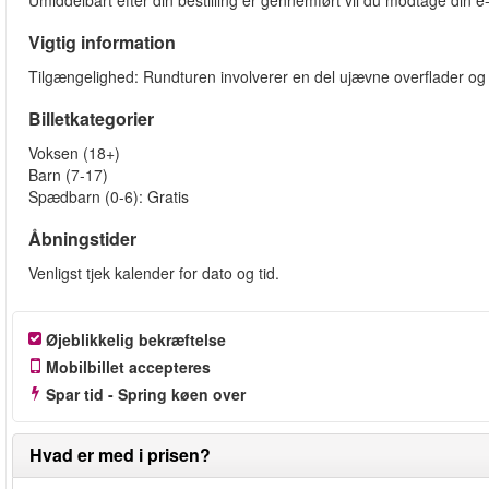
Umiddelbart efter din bestilling er gennemført vil du modtage din e-b
Vigtig information
Tilgængelighed: Rundturen involverer en del ujævne overflader og 
Billetkategorier
Voksen (18+)
Barn (7-17)
Spædbarn (0-6): Gratis
Åbningstider
Venligst tjek kalender for dato og tid.
Øjeblikkelig bekræftelse
Mobilbillet accepteres
Spar tid - Spring køen over
Hvad er med i prisen?