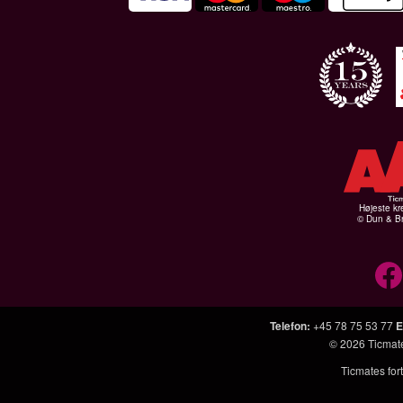
Højeste kr
© Dun & Br
Telefon
:
+45 78 75 53 77
E
© 2026
Ticmat
Ticmates fort