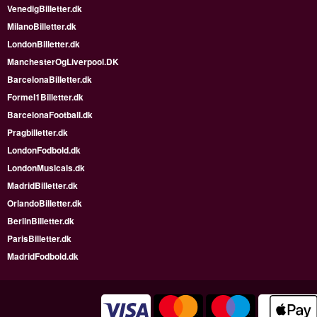
VenedigBilletter.dk
MilanoBilletter.dk
LondonBilletter.dk
ManchesterOgLiverpool.DK
BarcelonaBilletter.dk
Formel1Billetter.dk
BarcelonaFootball.dk
Pragbilletter.dk
LondonFodbold.dk
LondonMusicals.dk
MadridBilletter.dk
OrlandoBilletter.dk
BerlinBilletter.dk
ParisBilletter.dk
MadridFodbold.dk