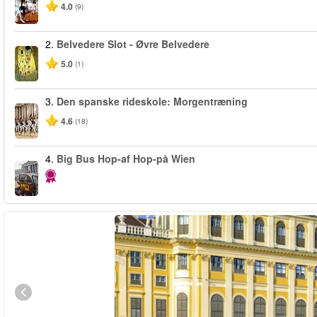
4.0
(9)
2.
Belvedere Slot - Øvre Belvedere
5.0
(1)
3.
Den spanske rideskole: Morgentræning
4.6
(18)
4.
Big Bus Hop-af Hop-på Wien