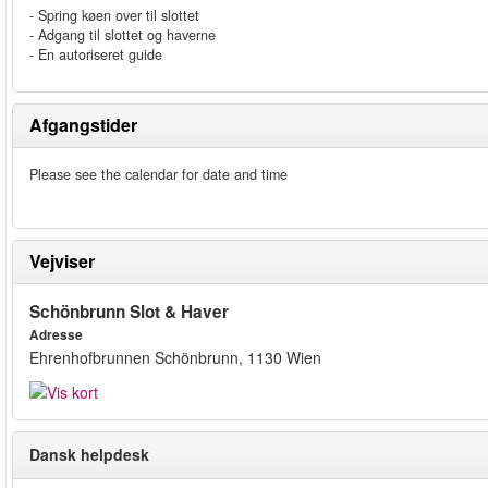
- Spring køen over til slottet
- Adgang til slottet og haverne
- En autoriseret guide
Afgangstider
Please see the calendar for date and time
Vejviser
Schönbrunn Slot & Haver
Adresse
Ehrenhofbrunnen Schönbrunn, 1130 Wien
Dansk helpdesk