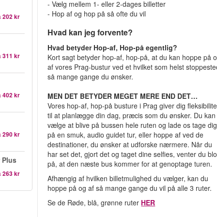
- Vælg mellem 1- eller 2-dages billetter
- Hop af og hop på så ofte du vil
a
202 kr
Hvad kan jeg forvente?
Hvad betyder Hop-af, Hop-på egentlig?
a
311 kr
Kort sagt betyder hop-af, hop-på, at du kan hoppe på 
af vores Prag-bustur ved et hvilket som helst stoppeste
så mange gange du ønsker.
a
402 kr
MEN DET BETYDER MEGET MERE END DET…
Vores hop-af, hop-på busture i Prag giver dig fleksibilite
til at planlægge din dag, præcis som du ønsker. Du kan
vælge at blive på bussen hele ruten og lade os tage di
a
290 kr
på en smuk, audio guidet tur, eller hoppe af ved de
destinationer, du ønsker at udforske nærmere. Når du
har set det, gjort det og taget dine selfies, venter du blo
 Plus
på, at den næste bus kommer for at genoptage turen.
a
263 kr
Afhængig af hvilken billetmulighed du vælger, kan du
hoppe på og af så mange gange du vil på alle 3 ruter.
Se de Røde, blå, grønne ruter
HER