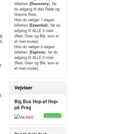
billetten (
Discovery
), får
du adgang til den Røde og
Grønne Rute.
Hvis du vælger 1-dages
billetten (
Essential
), får du
adgang til ALLE 3 ruter
og
(Rød, Grøn og Blå, som er
d,
et river-cruise).
Hvis du vælger 2-dages
billetten (
Explore
), får du
adgang til ALLE 3 ruter
(Rød, Grøn og Blå, som er
t
et river-cruise).
g
Vejviser
t
Big Bus Hop-af Hop-
på Prag
Vis kort