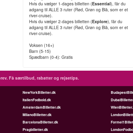
Hvis du vælger 1-dages billetten (
Essential
), får du
adgang til ALLE 3 ruter (Rød, Grøn og Blå, som er et
river-cruise).
Hvis du vælger 2-dages billetten (
Explore
), får du
adgang til ALLE 3 ruter (Rød, Grøn og Blå, som er et
river-cruise).
Voksen (16+)
Barn (5-15)
Spædbarn (0-4): Gratis
rev.
Få særtilbud, rabatter og rejsetips.
NewYorkBilletter.dk
BudapestBill
ItalienFodbold.dk
DubaiBillette
AmsterdamBilletter.dk
WienBilletter
MilanoBilletter.dk
LondonBillett
BarcelonaBilletter.dk
Formel1Billet
Pragbilletter.dk
LondonFodbo