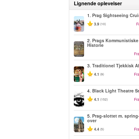
Lignende oplevelser
1.
Prag Sightseeing Crui
3.9
F
(10)
2.
Prags Kommunistiske
Historie
Fr
3.
Traditionel Tjekkisk A
4.1
Fr
(9)
4.
Black Light Theatre S
4.1
Fr
(152)
5.
Prag-slottet m. spring
over
4.4
Fr
(5)