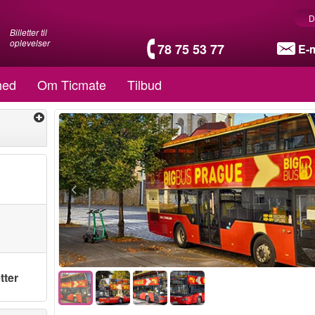
D
Billetter til
oplevelser
78 75 53 77
E-m
hed
Om Ticmate
Tilbud
tter