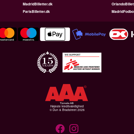
MadridBilletter.dk
OrlandoBillet
ParisBilletter.dk
MadridFodbo
WE SUPPORT
Højeste kreditværdighed
© Dun & Bradstreet 2026