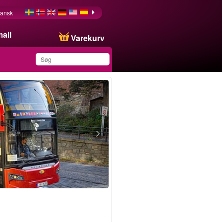
ansk
ail
Varekurv
Du har gemt dette
produkt på din liste