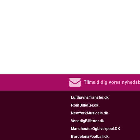
Tilmeld dig vores nyhedsb
LufthavnsTransfer.dk
RomBilletter.dk
NewYorkMusicals.dk
VenedigBilletter.dk
ManchesterOgLiverpool.DK
BarcelonaFootball.dk