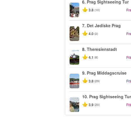
6.
Prag Sightseeing Tur
3.8
Fr
(10)
7.
Det Jødiske Prag
4.0
Fr
(2)
8.
Theresienstadt
4.1
Fr
(8)
9.
Prag Middagscruise
3.8
Fr
(29)
10.
Prag Sightseeing Tur
3.9
Fr
(20)