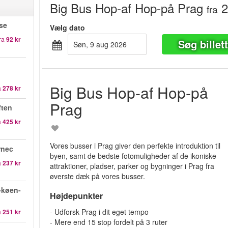
Big Bus Hop-af Hop-på Prag
2
fra
se
Vælg dato
ra
92 kr
Søg billet
søn, 9 aug 2026
Big Bus Hop-af Hop-på
a
278 kr
Prag
ften
a
425 kr
Vores busser i Prag giver den perfekte introduktion til
rnec
byen, samt de bedste fotomuligheder af de ikoniske
a
237 kr
attraktioner, pladser, parker og bygninger i Prag fra
øverste dæk på vores busser.
-køen-
Højdepunkter
- Udforsk Prag i dit eget tempo
a
251 kr
- Mere end 15 stop fordelt på 3 ruter