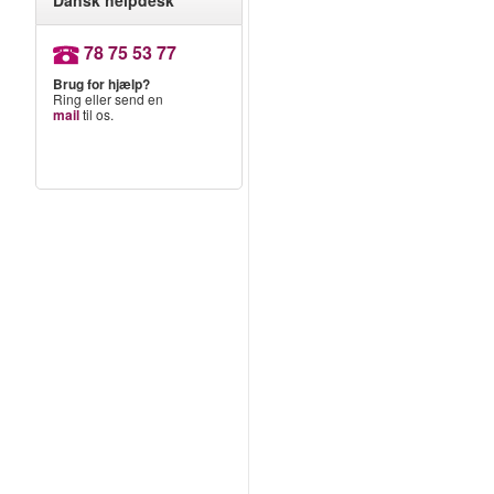
Dansk helpdesk
78 75 53 77
Brug for hjælp?
Ring eller send en
mail
til os.
g