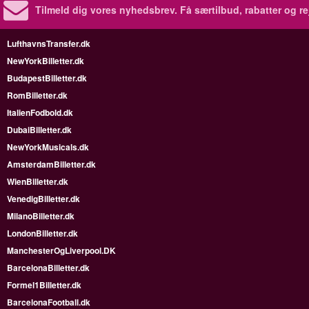
Tilmeld dig vores nyhedsbrev.
Få særtilbud, rabatter og re
LufthavnsTransfer.dk
NewYorkBilletter.dk
BudapestBilletter.dk
RomBilletter.dk
ItalienFodbold.dk
DubaiBilletter.dk
NewYorkMusicals.dk
AmsterdamBilletter.dk
WienBilletter.dk
VenedigBilletter.dk
MilanoBilletter.dk
LondonBilletter.dk
ManchesterOgLiverpool.DK
BarcelonaBilletter.dk
Formel1Billetter.dk
BarcelonaFootball.dk