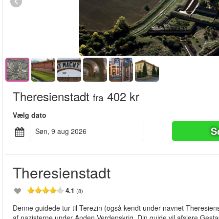
Theresienstadt
402 kr
fra
Vælg dato
S
søn, 9 aug 2026
Theresienstadt
4.1
(8)
Denne guidede tur til Terezin (også kendt under navnet Theresienst
af nazisterne under Anden Verdenskrig. Din guide vil afsløre Ges