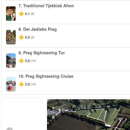
7.
Traditionel Tjekkisk Aften
4.1
(9)
8.
Det Jødiske Prag
4.0
(2)
9.
Prag Sightseeing Tur
3.8
(10)
10.
Prag Sightseeing Cruise
3.9
(10)