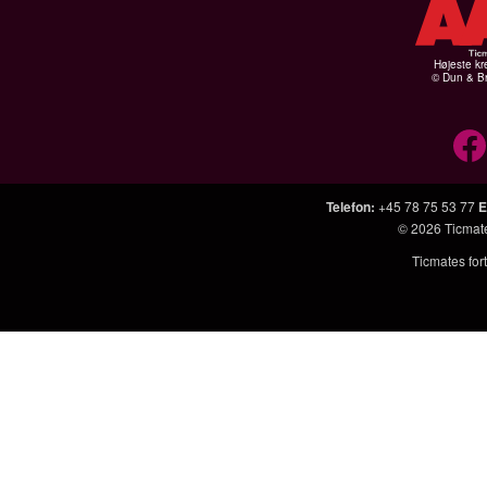
Højeste kr
© Dun & Br
Telefon
:
+45 78 75 53 77
E
© 2026
Ticmat
Ticmates fort