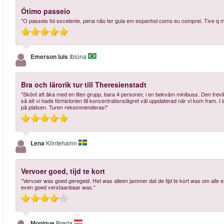
Ótimo passeio
"O passeio foi excelente, pena não ter guia em espanhol como eu comprei. Tive q m
Emerson luis
Ibiúna
Bra och lärorik tur till Theresienstadt
"Skönt att åka med en liten grupp, bara 4 personer, i en bekväm minibuss. Den trev
så att vi hade förhistorien till koncentrationslägret väl uppdaterad när vi kom fram. I
på platsen. Turen rekommenderas!"
Lena
Klintehamn
Vervoer goed, tijd te kort
"Vervoer was goed geregeld. Het was alleen jammer dat de tijd te kort was om alle ex
even goed verstaanbaar was."
Monique
Breda