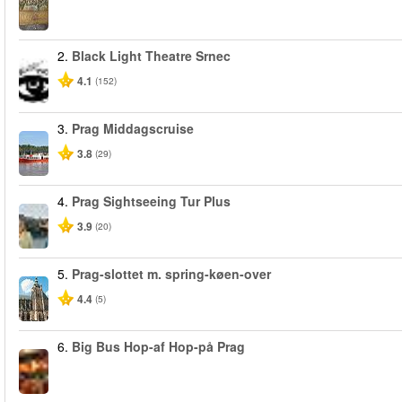
2.
Black Light Theatre Srnec
4.1
(152)
3.
Prag Middagscruise
3.8
(29)
4.
Prag Sightseeing Tur Plus
3.9
(20)
5.
Prag-slottet m. spring-køen-over
4.4
(5)
6.
Big Bus Hop-af Hop-på Prag