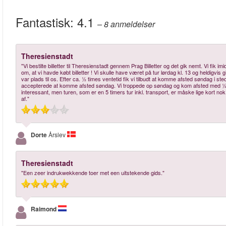
Fantastisk:
4.1
– 8
anmeldelser
Theresienstadt
"Vi bestilte billetter til Theresienstadt gennem Prag Billetter og det gik nemt. Vi fik 
om, at vi havde købt billetter ! Vi skulle have været på tur lørdag kl. 13 og heldigvis g
var plads til os. Efter ca. ½ times ventetid fik vi tilbudt at komme afsted søndag i s
accepterede at komme afsted søndag. Vi troppede op søndag og kom afsted med ½ t
interessant, men turen, som er en 5 timers tur inkl. transport, er måske lige kort nok
af."
Dorte
Årslev
Theresienstadt
"Een zeer indrukwekkende toer met een uitstekende gids."
Raimond