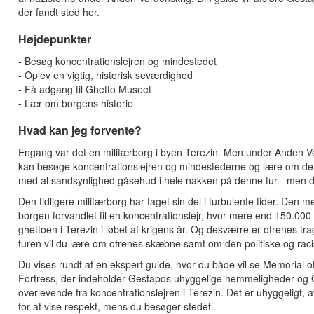
der fandt sted her.
Højdepunkter
- Besøg koncentrationslejren og mindestedet
- Oplev en vigtig, historisk seværdighed
- Få adgang til Ghetto Museet
- Lær om borgens historie
Hvad kan jeg forvente?
Engang var det en militærborg i byen Terezin. Men under Anden Ver
kan besøge koncentrationslejren og mindestederne og lære om den t
med al sandsynlighed gåsehud i hele nakken på denne tur - men det er
Den tidligere militærborg har taget sin del i turbulente tider. Den 
borgen forvandlet til en koncentrationslejr, hvor mere end 150.00
ghettoen i Terezin i løbet af krigens år. Og desværre er ofrenes 
turen vil du lære om ofrenes skæbne samt om den politiske og racis
Du vises rundt af en ekspert guide, hvor du både vil se Memorial o
Fortress, der indeholder Gestapos uhyggelige hemmeligheder og Gh
overlevende fra koncentrationslejren i Terezin. Det er uhyggeligt,
for at vise respekt, mens du besøger stedet.