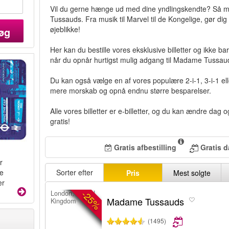
Vil du gerne hænge ud med dine yndlingskendte? Så m
Tussauds. Fra musik til Marvel til de Kongelige, gør dig 
øjeblikke!
øg
Her kan du bestille vores eksklusive billetter og ikke b
når du opnår hurtigst mulig adgang til Madame Tussau
Du kan også vælge en af vores populære 2-i-1, 3-i-1 el
mere morskab og opnå endnu større besparelser.
Alle vores billetter er e-billetter, og du kan ændre dag o
gratis!
Gratis afbestilling
Gratis 
r
Sorter efter
te
Pris
Mest solgte
er
-25%
London, United
Madame Tussauds
Kingdom
(1495)