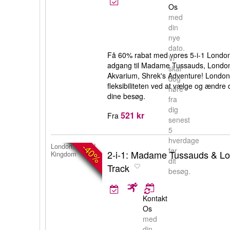
Os
med
din
nye
dato.
Få 60% rabat med vores 5-i-1 London
Vi
adgang til Madame Tussauds, Londo
skal
Akvarium, Shrek's Adventure! Londo
dog
fleksibiliteten ved at vælge og ændre d
høre
dine besøg.
fra
dig
521 kr
Fra
senest
5
hverdage
-40%
London, United
før
2-i-1: Madame Tussauds & Lo
Kingdom
dit
Track
besøg.
Kontakt
Os
med
din