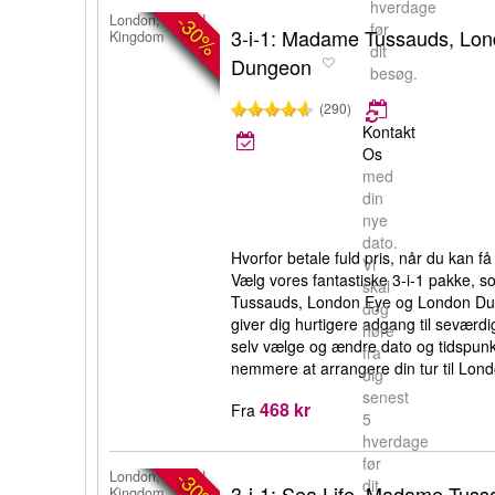
hverdage
-30%
London, United
før
3-i-1: Madame Tussauds, Lo
Kingdom
dit
Dungeon
besøg.
(290)
Kontakt
Os
med
din
nye
dato.
Hvorfor betale fuld pris, når du kan 
Vi
Vælg vores fantastiske 3-i-1 pakke, 
skal
Tussauds, London Eye og London Dun
dog
giver dig hurtigere adgang til sevær
høre
selv vælge og ændre dato og tidspunkt
fra
nemmere at arrangere din tur til Lond
dig
senest
468 kr
Fra
5
hverdage
før
-30%
London, United
dit
3-i-1: Sea Life, Madame Tus
Kingdom