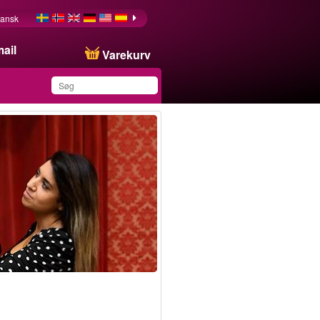
ansk
ail
Varekurv
Du har gemt dette
produkt på din liste