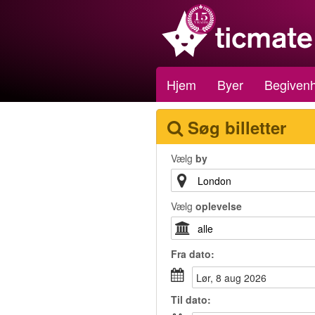
Hjem
Byer
Begiven
Søg billetter
Vælg
by
Vælg
oplevelse
Fra
dato
:
lør, 8 aug 2026
Til
dato
: