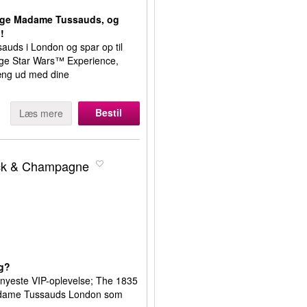
søge Madame Tussauds, og
!
auds i London og spar op til
lige Star Wars™ Experience,
hæng ud med dine
Bestil
Læs mere
ack & Champagne
ag?
n nyeste VIP-oplevelse; The 1835
Madame Tussauds London som