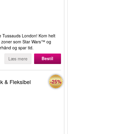
e Tussauds London! Kom helt
ive zoner som Star Wars™ og
rhånd og spar tid.
Bestil
Læs mere
k & Fleksibel
-25%