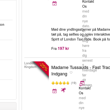
Kontakt
Os
med
din
nye
don
dato.
Mød dine yndlingsstjerner på Madam
Vi
tæt på, tag selfies og oplev interakt
skal
Spirit of London Taxi Ride. Book på fo
dog
høre
197 kr
Fra
fra
dig
senest
-25%
London, United
5
Madame Tussauds - Fast Trac
Kingdom
hverdage
Indgang
før
dit
(19)
besøg.
Kontakt
Os
med
din
nye