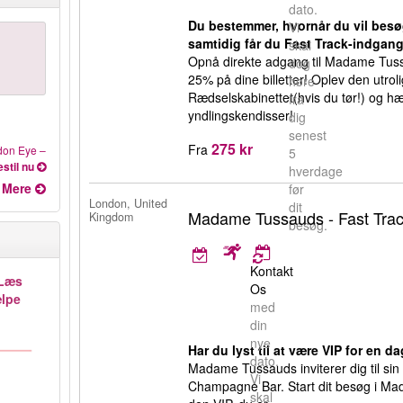
dato.
Du bestemmer, hvornår du vil be
Vi
samtidig får du Fast Track-indgang
skal
Opnå direkte adgang til Madame Tuss
dog
25% på dine billetter! Oplev den utro
høre
Rædselskabinettet(hvis du tør!) og 
fra
yndlingskendisser!
dig
senest
275 kr
Fra
don Eye
–
5
stil nu
hverdage
Mere
før
London, United
dit
Madame Tussauds - Fast Tr
Kingdom
besøg.
Kontakt
Læs
Os
ælpe
med
din
nye
Har du lyst til at være VIP for en d
dato.
Madame Tussauds inviterer dig til si
Vi
Champagne Bar. Start dit besøg i 
skal