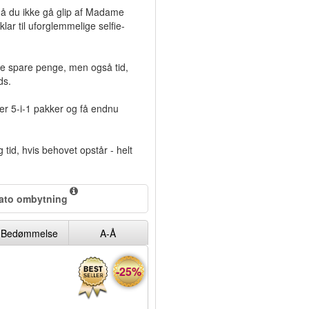
å du ikke gå glip af Madame
klar til uforglemmelige selfie-
are spare penge, men også tid,
ds.
ler 5-i-1 pakker og få endnu
g tid, hvis behovet opstår - helt
dato ombytning
Bedømmelse
A-Å
-25%