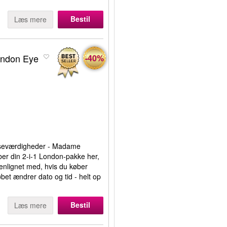
Bestil
Læs mere
ondon Eye
-40%
 seværdigheder - Madame
er din 2-i-1 London-pakke her,
enlignet med, hvis du køber
bet ændrer dato og tid - helt op
Bestil
Læs mere