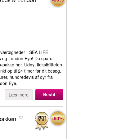
seværdigheder - SEA LIFE
 og London Eye! Du sparer
pakke her. Udnyt fleksibiliteten
t op til 24 timer før dit besøg.
rer, hundredevis af dyr fra
ndon Eye.
Bestil
Læs mere
-pakken
-60%