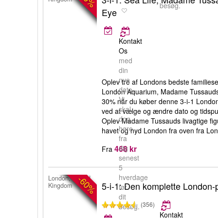
besøg.
Eye
Kontakt
Os
med
din
nye
Oplev tre af Londons bedste familie
dato.
London Aquarium, Madame Tussauds
Vi
30% når du køber denne 3-i-1 London-
skal
ved at vælge og ændre dato og tidspunk
dog
Oplev Madame Tussauds livagtige figu
høre
havet og nyd London fra oven fra Lo
fra
468 kr
dig
Fra
senest
5
hverdage
-60%
London, United
5-i-1: Den komplette London
Kingdom
før
dit
(356)
besøg.
Kontakt