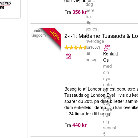
den VIP, du er...
dog
høre
356 kr
Fra
fra
dig
senest
-40%
London, United
2-i-1: Madame Tussauds & L
5
Kingdom
hverdage
før
(1667)
dit
Kontakt
besøg.
Os
med
din
nye
dato.
Besøg to af Londons mest populære
Vi
Tussauds og London Eye! Hvis du køb
skal
sparer du 20% på dine billetter samm
dog
dem enkeltvis i døren. Du kan ovenikø
høre
til 24 timer før dit besøg!
fra
dig
440 kr
Fra
senest
5