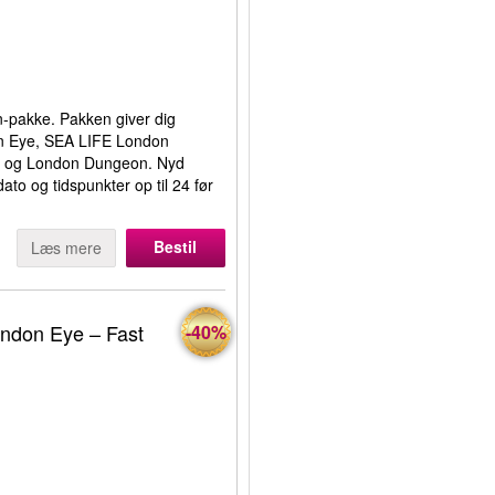
-pakke. Pakken giver dig
n Eye, SEA LIFE London
n og London Dungeon. Nyd
ato og tidspunkter op til 24 før
Bestil
Læs mere
ndon Eye – Fast
-40%