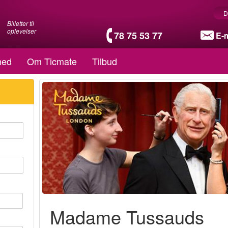
D
Billetter til
oplevelser
78 75 53 77
E-m
hed
Om Ticmate
Tilbud
Madame Tussauds