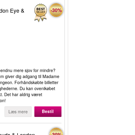
ndon Eye &
-30%
få endnu mere sjov for mindre?
som giver dig adgang til Madame
geon. Forhåndskøbte billetter
dighederne. Du kan ovenikøbet
. Det har aldrig været
on!
Bestil
Læs mere
sauds & London
-30%