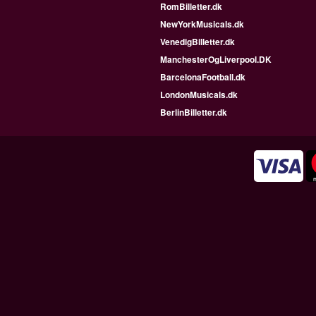
RomBilletter.dk
NewYorkMusicals.dk
VenedigBilletter.dk
ManchesterOgLiverpool.DK
BarcelonaFootball.dk
LondonMusicals.dk
BerlinBilletter.dk