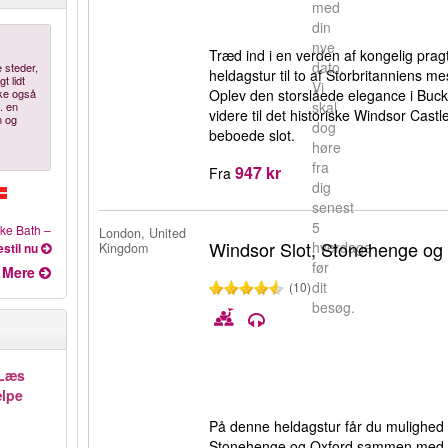
med
din
nye
Træd ind i en verden af kongelig pr
dato.
 steder,
heldagstur til to af Storbritanniens me
t lidt
Vi
Oplev den storslåede elegance i Buck
ske også
skal
. en
videre til det historiske Windsor Cast
m og
dog
beboede slot.
høre
fra
947 kr
Fra
dig
senest
5
ke Bath
–
London, United
Windsor Slot, Stonehenge og
hverdage
Kingdom
stil nu
før
Mere
dit
(10)
besøg.
Læs
ælpe
På denne heldagstur får du mulighed f
Stonehenge og Oxford sammen med e