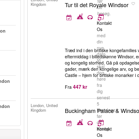
før
Tur til det Royale Windsor
Kingdom
dit
besøg.
Kontakt
Os
don
med
din
nye
Træd ind i den britiske kongefamilies
dato.
eftermiddag i billedskønne Windsor, e
Vi
og kongelig storhed. Gå på opdagelse
skal
gader, mærk den kongelige arv, og 
dog
Castle – hjem for britiske monarker i 
høre
ondon
fra
447 kr
Fra
dig
senest
5
London, United
ondon
Buckingham Palace & Windso
hverdage
Kingdom
før
dit
besøg.
Kontakt
Os