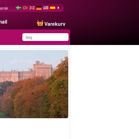
ansk
ail
Varekurv
Du har gemt dette
produkt på din liste