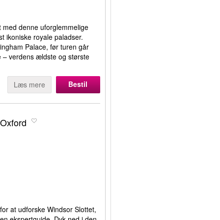
agt med denne uforglemmelige
st ikoniske royale paladser.
ingham Palace, før turen går
le – verdens ældste og største
Bestil
Læs mere
 Oxford
or at udforske Windsor Slottet,
n ekspertguide. Dyk ned i den