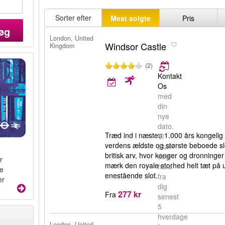
Sorter efter
Mest solgte
Pris
øg
London, United
Windsor Castle
Kingdom
(2)
Kontakt
Os
med
din
nye
dato.
Træd ind i næsten 1.000 års kongelig 
Vi
verdens ældste og største beboede sl
skal
britisk arv, hvor konger og dronninger
dog
r
mærk den royale storhed helt tæt på 
høre
te
enestående slot.
fra
er
dig
277 kr
Fra
senest
5
hverdage
London, United