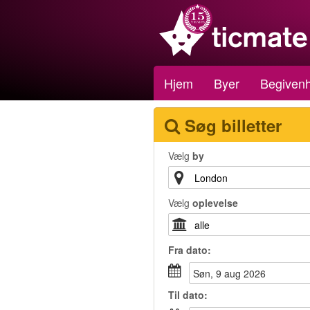
Hjem
Byer
Begiven
Søg billetter
Vælg
by
Vælg
oplevelse
Fra
dato
:
søn, 9 aug 2026
Til
dato
: