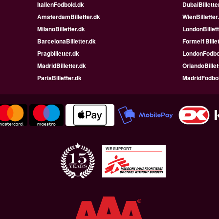
ItalienFodbold.dk
DubaiBillette
AmsterdamBilletter.dk
WienBilletter
MilanoBilletter.dk
LondonBillett
BarcelonaBilletter.dk
Formel1Billet
Pragbilletter.dk
LondonFodbo
MadridBilletter.dk
OrlandoBillet
ParisBilletter.dk
MadridFodbo
WE SUPPORT