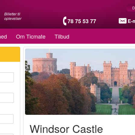
D
Billetter til
oplevelser
78 75 53 77
E-m
hed
Om Ticmate
Tilbud
Windsor Castle