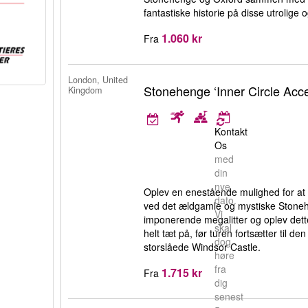
fantastiske historie på disse utrolige 
1.060 kr
Fra
London, United
Stonehenge ‘Inner Circle Acc
Kingdom
Kontakt
Os
med
din
nye
Oplev en enestående mulighed for at t
dato.
ved det ældgamle og mystiske Stone
Vi
imponerende megalitter og oplev de
skal
helt tæt på, før turen fortsætter til d
dog
storslåede Windsor Castle.
høre
fra
1.715 kr
Fra
dig
senest