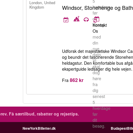
5
London, United
Windsor, Stonehenge og Bat
hverdage
Kingdom
før
dit
besøg.
Kontakt
Os
med
din
nye
Udforsk det majestætiske Windsor Ca
dato.
og beundr det fascinerende Stonehe
Vi
heldagstur. Den komfortable bus afgå
skal
ekspertguide ledsager dig hele vejen.
dog
høre
862 kr
Fra
fra
dig
senest
5
hverdage
rev.
Få særtilbud, rabatter og rejsetips.
før
dit
besøg.
NewYorkBilletter.dk
BudapestBill