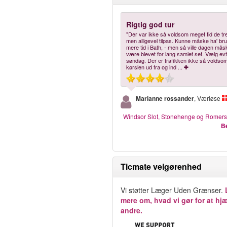
Rigtig god tur
"Der var ikke så voldsom meget tid de tre
men alligevel tilpas. Kunne måske ha' brug
mere tid i Bath, - men så ville dagen må
være blevet for lang samlet set. Vælg evt
søndag. Der er trafikken ikke så voldso
kørslen ud fra og ind
...
Marianne rossander
, Værløse
Windsor Slot, Stonehenge og Romers
Be
Ticmate velgørenhed
Vi støtter Læger Uden Grænser.
mere om, hvad vi gør for at hj
andre.