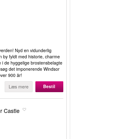
 verden! Nyd en vidunderlig
n by fyldt med historie, charme
 i de hyggelige brostensbelagte
besøg det imponerende Windsor
over 900 år!
Bestil
Læs mere
r Castle