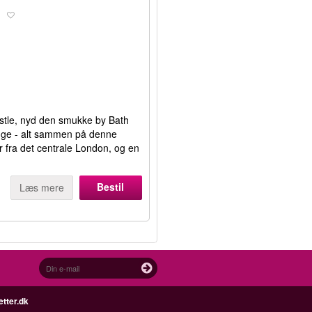
h
stle, nyd den smukke by Bath
nge - alt sammen på denne
r fra det centrale London, og en
Bestil
Læs mere
etter.dk