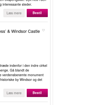
og interessante steder.
Bestil
Læs mere
ess’ & Windsor Castle
ræde indenfor i den indre cirkel
henge. Gå blandt de
tte verdensberømte monument
en historiske by Windsor og det
Bestil
Læs mere