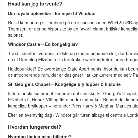
Hvad kan jeg forvente?
Din royale oplevelse - En rejse til Windsor
Rejs i komfort og stil ombord på en luksusbus med Wi-Fi & USB-op
Themsen, er denne historiske by en favorit blandt britiske kongelige
saloner.
Windsor Castle – En kongelig arv
Træd indenfor i verdens ældste og største beboede slot, der har v
en af Dronning Elizabeth II’s foretrukne weekendretræter og bruges
Højdepunktet? De overdådige State Apartments, hvor du kan beun
de imponerende rum, der er designet til at konkurrere med selv Pal
St. George’s Chapel – Kongelige bryllupper & historie
Inden for slottsområdet finder du det smukke St. George’s Chapel, 
Elizabeth II, Henrik VIII og flere andre monarker. Beundr det imp
kongelige bryllupper – herunder Prins Harry & Meghan Markles uf
Efter en eventyrlig dag i Windsor går turen tilbage til centrale Londo
Hvordan fungerer det?
Hvordan får jeg mine billetter?