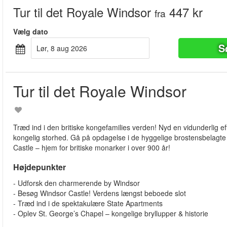
Tur til det Royale Windsor
447 kr
fra
Vælg dato
S
lør, 8 aug 2026
Tur til det Royale Windsor
Træd ind i den britiske kongefamilies verden! Nyd en vidunderlig e
kongelig storhed. Gå på opdagelse i de hyggelige brostensbelagt
Castle – hjem for britiske monarker i over 900 år!
Højdepunkter
- Udforsk den charmerende by Windsor
- Besøg Windsor Castle! Verdens længst beboede slot
- Træd ind i de spektakulære State Apartments
- Oplev St. George’s Chapel – kongelige bryllupper & historie