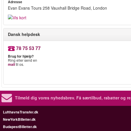
Adresse
Evan Evans Tours 258 Vauxhall Bridge Road, London
Dansk helpdesk
78 75 53 77
Brug for hjælp?
Ring eller send en
mail
til os.
Tilmeld dig vores nyhedsbrev.
Få særtilbud, rabatter og re
LufthavnsTransfer.dk
NewYorkBilletter.dk
BudapestBilletter.dk