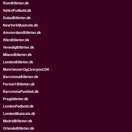
RomBilletter.dk
ItalienFodbold.dk
DubaiBilletter.dk
NewYorkMusicals.dk
AmsterdamBilletter.dk
WienBilletter.dk
VenedigBilletter.dk
MilanoBilletter.dk
LondonBilletter.dk
ManchesterOgLiverpool.DK
BarcelonaBilletter.dk
Formel1Billetter.dk
BarcelonaFootball.dk
Pragbilletter.dk
LondonFodbold.dk
LondonMusicals.dk
MadridBilletter.dk
OrlandoBilletter.dk