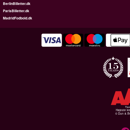
BerlinBilletter.dk
ParisBilletter.dk
MadridFodbold.dk
Højeste kr
© Dun & Br