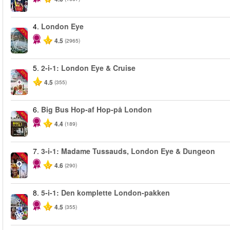
4.
London Eye
-25%
4.5
(2965)
5.
2-i-1: London Eye & Cruise
-20%
4.5
(355)
6.
Big Bus Hop-af Hop-på London
-40%
4.4
(189)
7.
3-i-1: Madame Tussauds, London Eye & Dungeon
-30%
4.6
(290)
8.
5-i-1: Den komplette London-pakken
-60%
4.5
(355)