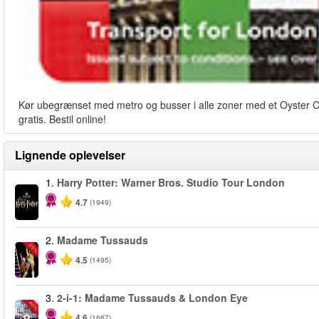
Kør ubegrænset med metro og busser i alle zoner med et Oyster Card
gratis. Bestil online!
Lignende oplevelser
1.
Harry Potter: Warner Bros. Studio Tour London
4.7
(1949)
2.
Madame Tussauds
-25%
4.5
(1495)
3.
2-i-1: Madame Tussauds & London Eye
-40%
4.6
(1667)