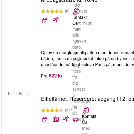
dig
senest
(6)
5
Kontakt
hverdage
Os
før
med
dit
din
besøg.
nye
dato.
Oplev en uforglemmelig aften med denne romanti
Vi
båden, mens du ser mørket falde på og byens s
skal
enestående måde at opleve Paris på, mens du ny
dog
høre
622 kr
Fra
fra
dig
senest
Paris, France
5
Eiffeltårnet: Reserveret adgang til 2. e
hverdage
før
(317)
dit
Kontakt
besøg.
Os
med