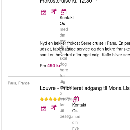
Frokostcruise kl. 12.30
Kontakt
Os
med
din
nye
Nyd en lækker frokost Seine cruise i Paris. En per
dato.
udsigt, fableaagtige service og den lækre fransk
Vi
samt en hovedret efter eget valg. Kaffe bliver serv
skal
dog
494 kr
Fra
høre
fra
dig
Paris, France
Louvre - Prioriteret adgang til Mona Li
senest
5
hverdage
(12)
før
Kontakt
dit
Os
besøg.
med
din
nye