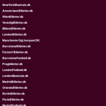
NewYorkMusicals.dk
AmsterdamBilletter.dk
WienBilletter.dk
VenedigBilletter.dk
MilanoBilletter.dk
LondonBilletter.dk
ManchesterOgLiverpool.DK
BarcelonaBilletter.dk
Formel1Billetter.dk
BarcelonaFootball.dk
Pragbilletter.dk
LondonFodbold.dk
LondonMusicals.dk
MadridBilletter.dk
OrlandoBilletter.dk
BerlinBilletter.dk
ParisBilletter.dk
MadridFodbold.dk