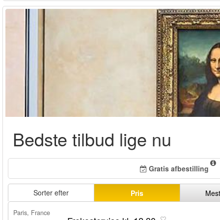
Bedste tilbud lige nu
Gratis afbestilling
Sorter efter
Pris
Mest
Paris, France