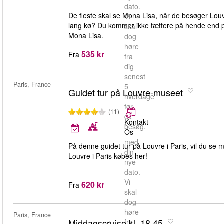
dato.
De fleste skal se Mona Lisa, når de besøger Louvre
Vi
lang kø? Du kommer ikke tættere på hende end på
skal
Mona Lisa.
dog
høre
535 kr
Fra
fra
dig
senest
Paris, France
5
Guidet tur på Louvre-museet
hverdage
før
(11)
dit
Kontakt
besøg.
Os
med
På denne guidet tur på Louvre i Paris, vil du se 
din
Louvre i Paris købes her!
nye
dato.
Vi
620 kr
Fra
skal
dog
høre
Paris, France
Middagscruise kl. 18.45
fra