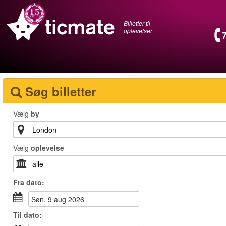
Billetter til
oplevelser
Søg billetter
Vælg
by
Vælg
oplevelse
Fra
dato
:
søn, 9 aug 2026
Til
dato
: