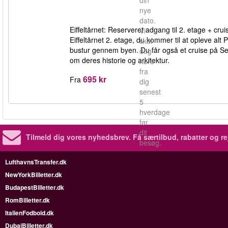
din
nye
dato.
Eiffeltårnet: Reserveret adgang til 2. etage + crui
Vi
Eiffeltårnet 2. etage, du kommer til at opleve alt
skal
bustur gennem byen. Du får også et cruise på Se
dog
om deres historie og arkitektur.
høre
fra
695 kr
Fra
dig
senest
5
hverdage
før
dit
Tilmeld dig vores nyhedsbrev.
Få særtilbud, rabatter og re
besøg.
LufthavnsTransfer.dk
NewYorkBilletter.dk
BudapestBilletter.dk
RomBilletter.dk
ItalienFodbold.dk
DubaiBilletter.dk