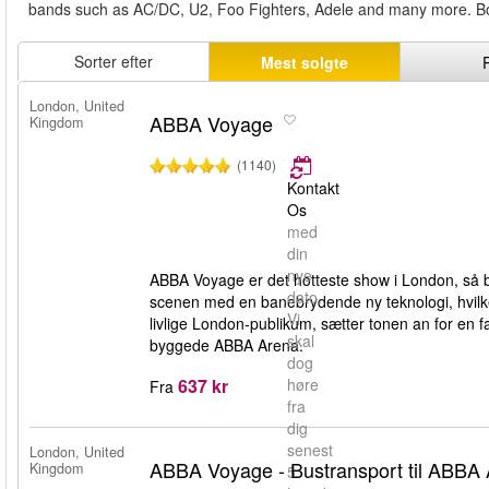
bands such as AC/DC, U2, Foo Fighters, Adele and many more. Boo
Sorter efter
Mest solgte
London, United
ABBA Voyage
Kingdom
(1140)
Kontakt
Os
med
din
nye
ABBA Voyage er det hotteste show i London, så be
dato.
scenen med en banebrydende ny teknologi, hvilket
Vi
livlige London-publikum, sætter tonen an for en fa
skal
byggede ABBA Arena.
dog
637 kr
høre
Fra
fra
dig
senest
London, United
ABBA Voyage - Bustransport til ABBA
Kingdom
5