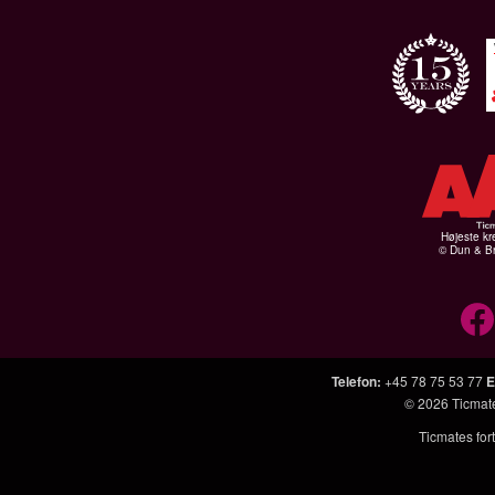
Højeste kr
© Dun & Br
Telefon
:
+45 78 75 53 77
E
© 2026
Ticmat
Ticmates fort