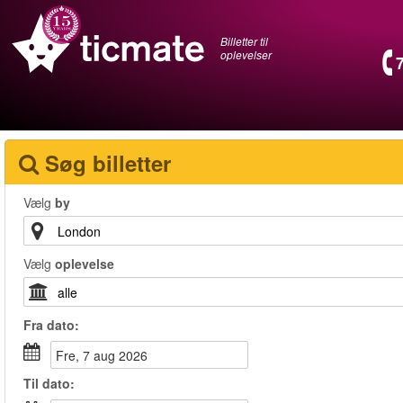
Billetter til
oplevelser
Søg billetter
Vælg
by
Vælg
oplevelse
Fra
dato
:
fre, 7 aug 2026
Til
dato
: