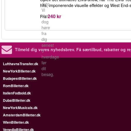
dato.
hits, imponerende visuelle effekter og West End-st
Vi
240 kr
skal
Fra
dog
høre
fra
dig
senest
Tilmeld dig vores nyhedsbrev.
Få særtilbud, rabatter og re
5
hverdage
før
LufthavnsTransfer.dk
dit
NewYorkBilletter.dk
besøg.
BudapestBilletter.dk
RomBilletter.dk
ItalienFodbold.dk
DubaiBilletter.dk
NewYorkMusicals.dk
AmsterdamBilletter.dk
WienBilletter.dk
VenedigBilletter.dk