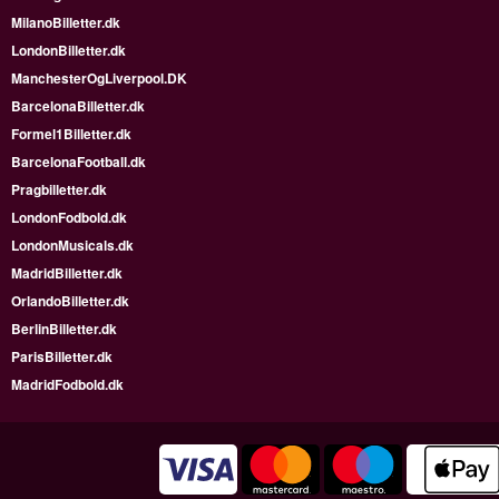
MilanoBilletter.dk
LondonBilletter.dk
ManchesterOgLiverpool.DK
BarcelonaBilletter.dk
Formel1Billetter.dk
BarcelonaFootball.dk
Pragbilletter.dk
LondonFodbold.dk
LondonMusicals.dk
MadridBilletter.dk
OrlandoBilletter.dk
BerlinBilletter.dk
ParisBilletter.dk
MadridFodbold.dk