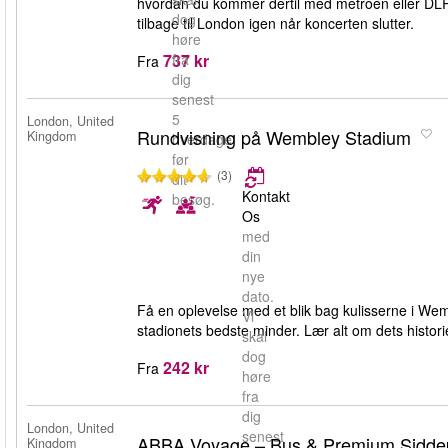
hvordan du kommer dertil med metroen eller DLR. V
dog
tilbage til London igen når koncerten slutter.
høre
737 kr
fra
Fra
dig
senest
5
London, United
Rundvisning på Wembley Stadium
Kingdom
hverdage
før
(3)
dit
Kontakt
besøg.
Os
med
din
nye
dato.
Få en oplevelse med et blik bag kulisserne i We
Vi
stadionets bedste minder. Lær alt om dets historie 
skal
dog
242 kr
Fra
høre
fra
dig
London, United
senest
ABBA Voyage – Bus & Premium Sidde
Kingdom