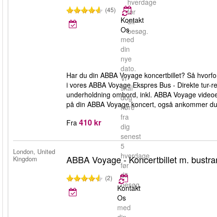
hverdage
(45)
før
Kontakt
dit
Os
besøg.
med
din
nye
dato.
Har du din ABBA Voyage koncertbillet? Så hvorfo
Vi
i vores ABBA Voyage Ekspres Bus - Direkte tur-retu
skal
underholdning ombord, inkl. ABBA Voyage videoer,
dog
på din ABBA Voyage koncert, også ankommer du i 
høre
fra
410 kr
Fra
dig
senest
5
London, United
hverdage
ABBA Voyage - Koncertbillet m. bustra
Kingdom
før
dit
(2)
besøg.
Kontakt
Os
med