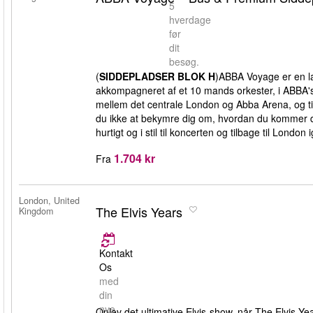
5
hverdage
før
dit
besøg.
(
SIDDEPLADSER BLOK H
)ABBA Voyage er en la
akkompagneret af et 10 mands orkester, i ABBA's he
mellem det centrale London og Abba Arena, og t
du ikke at bekymre dig om, hvordan du kommer de
hurtigt og i stil til koncerten og tilbage til London
1.704 kr
Fra
London, United
The Elvis Years
Kingdom
Kontakt
Os
med
din
nye
Oplev det ultimative Elvis-show, når The Elvis Ye