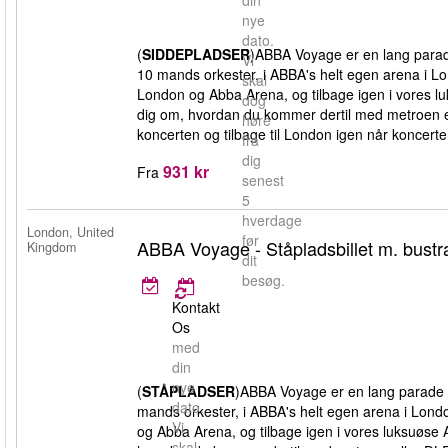
din
nye
dato.
(
SIDDEPLADSER
)ABBA Voyage er en lang parad
Vi
10 mands orkester, i ABBA's helt egen arena i Lond
skal
London og Abba Arena, og tilbage igen i vores 
dog
dig om, hvordan du kommer dertil med metroen eller
høre
koncerten og tilbage til London igen når koncerten
fra
dig
931 kr
Fra
senest
5
hverdage
London, United
før
ABBA Voyage - Ståpladsbillet m. bustr
Kingdom
dit
besøg.
Kontakt
Os
med
din
nye
(
STÅPLADSER
)ABBA Voyage er en lang parade 
dato.
mands orkester, i ABBA's helt egen arena i London
Vi
og Abba Arena, og tilbage igen i vores luksuøs
skal