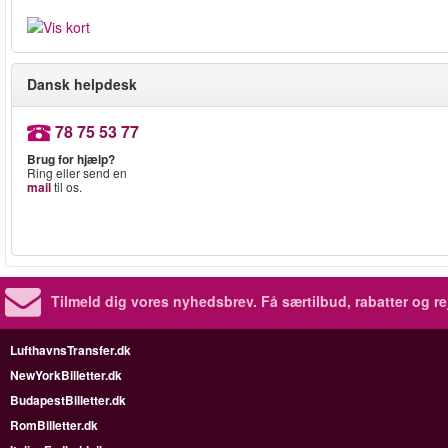
Dansk helpdesk
78 75 53 77
Brug for hjælp?
Ring eller send en
mail
til os.
Tilmeld dig vores nyhedsbrev.
Få særtilbud, rabatter og re
LufthavnsTransfer.dk
NewYorkBilletter.dk
BudapestBilletter.dk
RomBilletter.dk