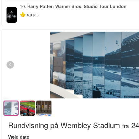
10.
Harry Potter: Warner Bros. Studio Tour London
4.8
(28)
Rundvisning på Wembley Stadium
24
fra
Vælg dato