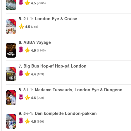
4.5
(2965)
5.
2-i-1: London Eye & Cruise
-20%
4.5
(355)
6.
ABBA Voyage
4.9
(1140)
7.
Big Bus Hop-af Hop-på London
-40%
4.4
(189)
8.
3-i-1: Madame Tussauds, London Eye & Dungeon
-30%
4.6
(290)
9.
5-i-1: Den komplette London-pakken
-60%
4.5
(356)