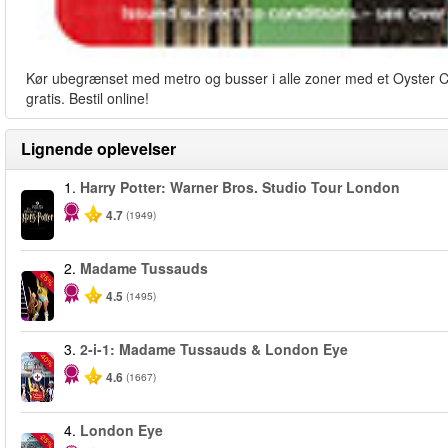
Kør ubegrænset med metro og busser i alle zoner med et Oyster Card
gratis. Bestil online!
Lignende oplevelser
1.
Harry Potter: Warner Bros. Studio Tour London
4.7
(1949)
2.
Madame Tussauds
-25%
4.5
(1495)
3.
2-i-1: Madame Tussauds & London Eye
-40%
4.6
(1667)
4.
London Eye
-25%