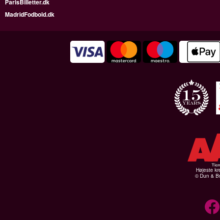
ParisBilletter.dk
MadridFodbold.dk
Højeste kr
© Dun & Br