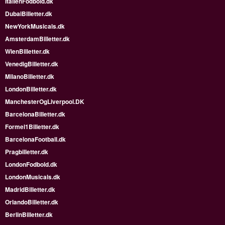
ItalienFodbold.dk
DubaiBilletter.dk
NewYorkMusicals.dk
AmsterdamBilletter.dk
WienBilletter.dk
VenedigBilletter.dk
MilanoBilletter.dk
LondonBilletter.dk
ManchesterOgLiverpool.DK
BarcelonaBilletter.dk
Formel1Billetter.dk
BarcelonaFootball.dk
Pragbilletter.dk
LondonFodbold.dk
LondonMusicals.dk
MadridBilletter.dk
OrlandoBilletter.dk
BerlinBilletter.dk