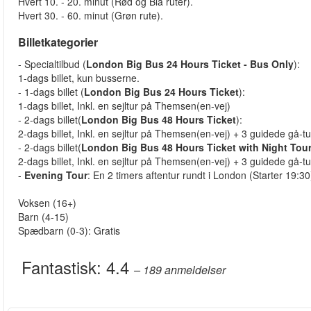
Hvert 10. - 20. minut (Rød og Blå ruter).
Hvert 30. - 60. minut (Grøn rute).
Billetkategorier
- Specialtilbud (
London Big Bus 24 Hours Ticket - Bus Only
):
1-dags billet, kun busserne.
- 1-dags billet (
London Big Bus 24 Hours Ticket
):
1-dags billet, Inkl. en sejltur på Themsen(en-vej)
- 2-dags billet(
London Big Bus 48 Hours Ticket
):
2-dags billet, Inkl. en sejltur på Themsen(en-vej) + 3 guidede gå-t
- 2-dags billet(
London Big Bus 48 Hours Ticket with Night Tou
2-dags billet, Inkl. en sejltur på Themsen(en-vej) + 3 guidede gå-t
-
Evening Tour
: En 2 timers aftentur rundt i London (Starter 19:30
Voksen (16+)
Barn (4-15)
Spædbarn (0-3): Gratis
Fantastisk:
4.4
– 189
anmeldelser