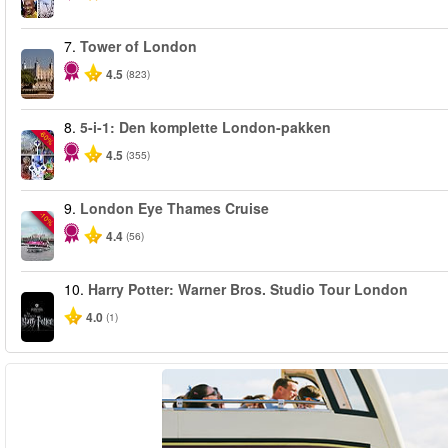
7.
Tower of London
4.5
(823)
8.
5-i-1: Den komplette London-pakken
-60%
4.5
(355)
9.
London Eye Thames Cruise
-10%
4.4
(56)
10.
Harry Potter: Warner Bros. Studio Tour London
4.0
(1)