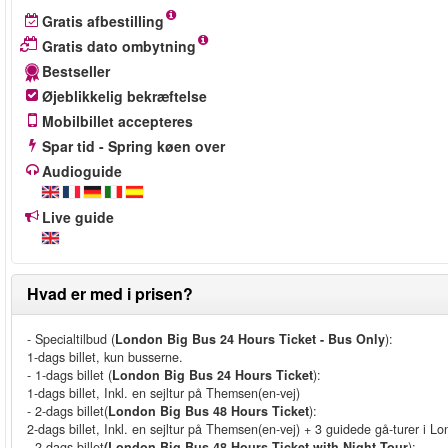
Gratis afbestilling
Gratis dato ombytning
Bestseller
Øjeblikkelig bekræftelse
Mobilbillet accepteres
Spar tid - Spring køen over
Audioguide
Live guide
Hvad er med i prisen?
- Specialtilbud (
London Big Bus 24 Hours Ticket - Bus Only
):
1-dags billet, kun busserne.
- 1-dags billet (
London Big Bus 24 Hours Ticket
):
1-dags billet, Inkl. en sejltur på Themsen(en-vej)
- 2-dags billet(
London Big Bus 48 Hours Ticket
):
2-dags billet, Inkl. en sejltur på Themsen(en-vej) + 3 guidede gå-turer i L
- 2-dags billet
(London Big Bus 48 Hours Ticket with Night Tour
):