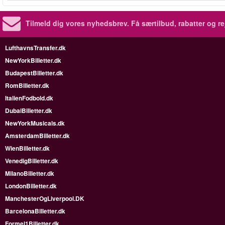
Tilmeld dig vores nyhedsbrev.
Få særtilbud, rabatter og re
LufthavnsTransfer.dk
NewYorkBilletter.dk
BudapestBilletter.dk
RomBilletter.dk
ItalienFodbold.dk
DubaiBilletter.dk
NewYorkMusicals.dk
AmsterdamBilletter.dk
WienBilletter.dk
VenedigBilletter.dk
MilanoBilletter.dk
LondonBilletter.dk
ManchesterOgLiverpool.DK
BarcelonaBilletter.dk
Formel1Billetter.dk