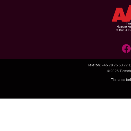
Højeste kr
© Dun & Br
Telefon
:
+45 78 75 53 77
E
© 2026
Ticmat
Ticmates fort