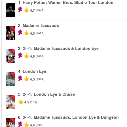
1.
Harry Potter: Warner Bros. Studio Tour London
4.7
(1949)
2.
Madame Tussauds
-25%
4.5
(1495)
3.
2-i-1: Madame Tussauds & London Eye
-40%
4.6
(1667)
4.
London Eye
-25%
4.5
(2964)
5.
2-i-1: London Eye & Cruise
-20%
4.5
(355)
6.
3-i-1: Madame Tussauds, London Eye & Dungeon
-30%
4.6
(290)