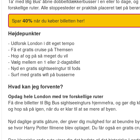
Ta' med Big Bus' åbne dobbeltdækkerbusser i en eller to dage, og
forskellige ruter. Alle stoppesteder er praktisk placeret tæt på be
40%
Spar
når du køber billetten her!
Højdepunkter
- Udforsk London i dit eget tempo
- Få et gratis cruise på Themsen
- Hop af og på så meget du vil
- Vælg mellem en 1 eller 2-dagsbillet
- Nyd en gratis sightseeingtur til fods
- Surf med gratis wifi på busserne
Hvad kan jeg forvente?
Opdag hele London med tre forskellige ruter
Få dine billetter til Big Bus sightseeingturs hjemmefra, og gør dig 
og hop så på igen, når du er klar til at se mere af byen.
Nyd daglige gratis gåture, der giver dig mulighed for at beundre b
se hvor Harry Potter filmene blev optaget. Du får også en gratis c
Den klassiske røde rute viser dig det bedste af det historiske Lond