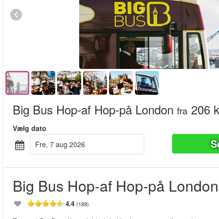
Big Bus Hop-af Hop-på London
206 k
fra
Vælg dato
S
fre, 7 aug 2026
Big Bus Hop-af Hop-på London
4.4
(189)