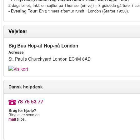
2-dags billet, Inkl. en sejltur på Themsen(en-vej) + 3 guidede gå-turer i L
- Evening Tour
: En 2 timers aftentur rundt i London (Starter 19:30).
Vejviser
Big Bus Hop-af Hop-på London
Adresse
St. Paul's Churchyard London EC4M 8AD
Dansk helpdesk
78 75 53 77
Brug for hjælp?
Ring eller send en
mail
til os.