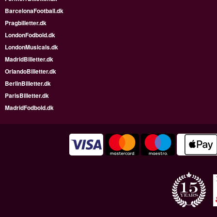
BarcelonaFootball.dk
Pragbilletter.dk
LondonFodbold.dk
LondonMusicals.dk
MadridBilletter.dk
OrlandoBilletter.dk
BerlinBilletter.dk
ParisBilletter.dk
MadridFodbold.dk