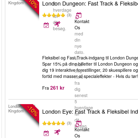
-10%
London Dungeon: Fast Track & Fleksib
Kingdom
5
hverdage
(3)
før
Kontakt
dit
Os
besøg.
med
din
nye
dato.
Fleksibel og Fast Track-indgang til London Dunge
Vi
Spar 15% på dine billetter til London Dungeon o
skal
dig 19 interaktive forestillinger, 20 skuespiller
dog
fortid med masser af specialeffekter - Hvis du tør!
høre
fra
261 kr
Fra
dig
senest
5
-10%
London, United
hverdage
London Eye: Fast Track & Fleksibel In
Kingdom
før
dit
(3)
besøg.
Kontakt
Os