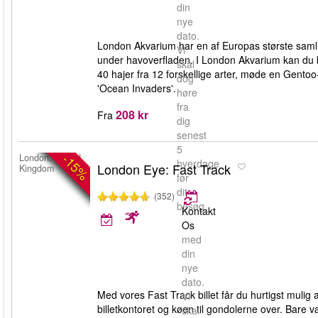
din
nye
dato.
London Akvarium har en af Europas største samling
Vi
under havoverfladen. I London Akvarium kan du bl
skal
40 hajer fra 12 forskellige arter, møde en Gento
dog
'Ocean Invaders'.
høre
fra
208 kr
Fra
dig
senest
5
-15%
London, United
hverdage
London Eye: Fast Track
Kingdom
før
dit
(352)
besøg.
Kontakt
Os
med
din
nye
dato.
Med vores Fast Track billet får du hurtigst mulig
Vi
billetkontoret og køen til gondolerne over. Bare v
skal