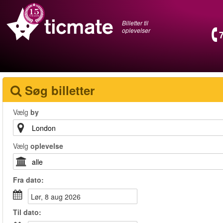
Billetter til
oplevelser
Søg billetter
Vælg
by
Vælg
oplevelse
Fra
dato
:
lør, 8 aug 2026
Til
dato
: