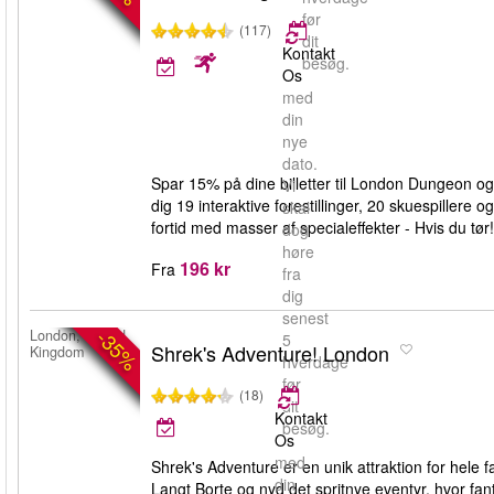
før
(117)
dit
Kontakt
besøg.
Os
med
din
nye
dato.
Spar 15% på dine billetter til London Dungeon o
Vi
dig 19 interaktive forestillinger, 20 skuespiller
skal
fortid med masser af specialeffekter - Hvis du tør!
dog
høre
196 kr
Fra
fra
dig
senest
-35%
London, United
5
Shrek's Adventure! London
Kingdom
hverdage
før
(18)
dit
Kontakt
besøg.
Os
med
Shrek's Adventure er en unik attraktion for hele f
din
Langt Borte og nyd det spritnye eventyr, hvor f