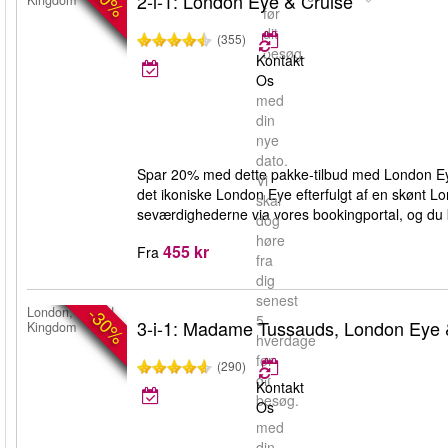
2-i-1: London Eye & Cruise
Kingdom
før
dit
(355)
besøg.
Kontakt
Os
med
din
nye
dato.
Spar 20% med dette pakke-tilbud med London Eye
Vi
det ikoniske London Eye efterfulgt af en skønt L
skal
seværdighederne via vores bookingportal, og du ka
dog
høre
455 kr
Fra
fra
dig
senest
-30%
London, United
5
3-i-1: Madame Tussauds, London Eye
Kingdom
hverdage
før
(290)
dit
Kontakt
besøg.
Os
med
din