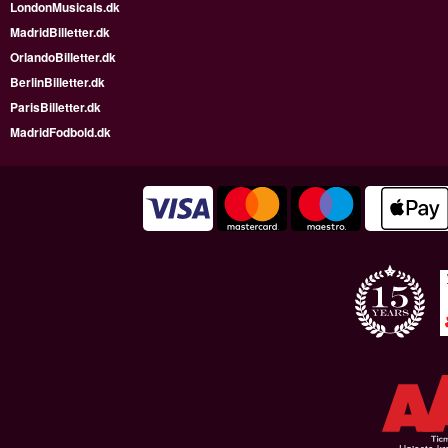
LondonMusicals.dk
MadridBilletter.dk
OrlandoBilletter.dk
BerlinBilletter.dk
ParisBilletter.dk
MadridFodbold.dk