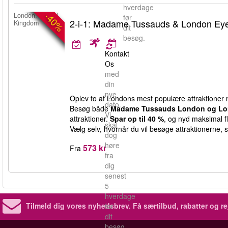
hverdage
-40%
London, United
før
2-i-1: Madame Tussauds & London Eye
Kingdom
dit
besøg.
Kontakt
Os
med
din
nye
Oplev to af Londons mest populære attraktioner m
dato.
Besøg både
Madame Tussauds London og Lon
Vi
attraktioner.
Spar op til 40 %
, og nyd maksimal fl
skal
Vælg selv, hvornår du vil besøge attraktionerne, s
dog
høre
573 kr
Fra
fra
dig
senest
5
hverdage
Tilmeld dig vores nyhedsbrev.
Få særtilbud, rabatter og re
før
dit
besøg.