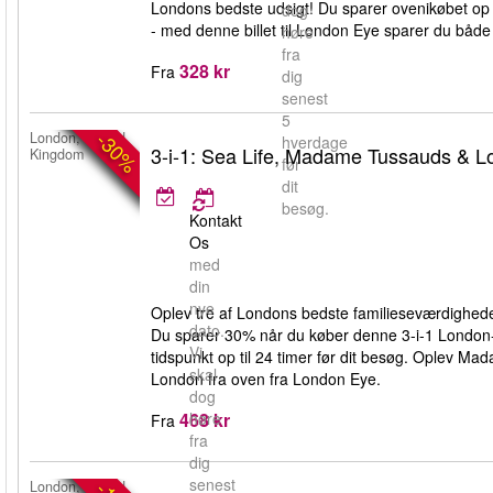
Londons bedste udsigt! Du sparer ovenikøbet op til
dog
- med denne billet til London Eye sparer du både
høre
fra
328 kr
Fra
dig
senest
5
-30%
London, United
hverdage
3-i-1: Sea Life, Madame Tussauds & 
Kingdom
før
dit
besøg.
Kontakt
Os
med
din
nye
Oplev tre af Londons bedste familieseværdigh
dato.
Du sparer 30% når du køber denne 3-i-1 London-p
Vi
tidspunkt op til 24 timer før dit besøg. Oplev Ma
skal
London fra oven fra London Eye.
dog
468 kr
høre
Fra
fra
dig
senest
London, United