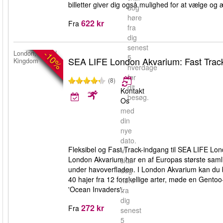
billetter giver dig også mulighed for at vælge og 
dog
høre
622 kr
Fra
fra
dig
senest
-10%
London, United
5
SEA LIFE London Akvarium: Fast Trac
Kingdom
hverdage
før
(8)
dit
Kontakt
besøg.
Os
med
din
nye
dato.
Fleksibel og Fast Track-indgang til SEA LIFE Lon
Vi
London Akvarium har en af Europas største samling
skal
under havoverfladen. I London Akvarium kan du bl
dog
40 hajer fra 12 forskellige arter, møde en Gento
høre
'Ocean Invaders'.
fra
dig
272 kr
Fra
senest
5