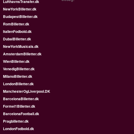
LufthavnsTransfer.dk
NewYorkBilletter.dk
BudapestBilletter.dk
RomBilletter.dk
ItalienFodbold.dk
DubaiBilletter.dk
NewYorkMusicals.dk
AmsterdamBilletter.dk
WienBilletter.dk
VenedigBilletter.dk
MilanoBilletter.dk
LondonBilletter.dk
ManchesterOgLiverpool.DK
BarcelonaBilletter.dk
Formel1Billetter.dk
BarcelonaFootball.dk
Pragbilletter.dk
LondonFodbold.dk