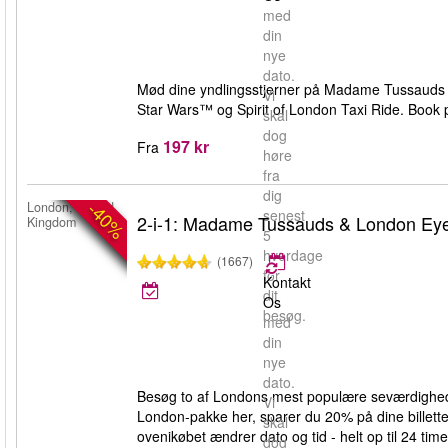
med
din
nye
dato.
Mød dine yndlingsstjerner på Madame Tussauds Lo
Vi
Star Wars™ og Spirit of London Taxi Ride. Book p
skal
dog
197 kr
Fra
høre
fra
dig
-40%
London, United
senest
2-i-1: Madame Tussauds & London Ey
Kingdom
5
hverdage
(1667)
før
Kontakt
dit
Os
besøg.
med
din
nye
dato.
Besøg to af Londons mest populære seværdighed
Vi
London-pakke her, sparer du 20% på dine billett
skal
ovenikøbet ændrer dato og tid - helt op til 24 time
dog