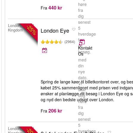
høre
440 kr
Fra
fra
dig
senest
-25%
London, United
5
London Eye
Kingdom
hverdage
før
(2964)
dit
Kontakt
besøg.
Os
med
din
nye
dato.
Spring de lange køer til billetkontoret over, og b
Vi
købet 25% sammenlignet med prisen ved indgangen
skal
ønsker at planlægge dit besøg i London Eye og sam
dog
og nyd den bedste udsigt over London.
høre
fra
206 kr
Fra
dig
senest
5
-20%
London, United
hverdage