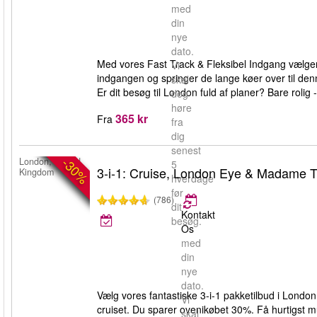
med
din
nye
dato.
Med vores Fast Track & Fleksibel Indgang vælger d
Vi
indgangen og springer de lange køer over til denn
skal
Er dit besøg til London fuld af planer? Bare rolig
dog
høre
365 kr
Fra
fra
dig
senest
-30%
London, United
5
3-i-1: Cruise, London Eye & Madame 
Kingdom
hverdage
før
(786)
dit
Kontakt
besøg.
Os
med
din
nye
dato.
Vælg vores fantastiske 3-i-1 pakketilbud i Lon
Vi
cruiset. Du sparer ovenikøbet 30%. Få hurtigst m
skal