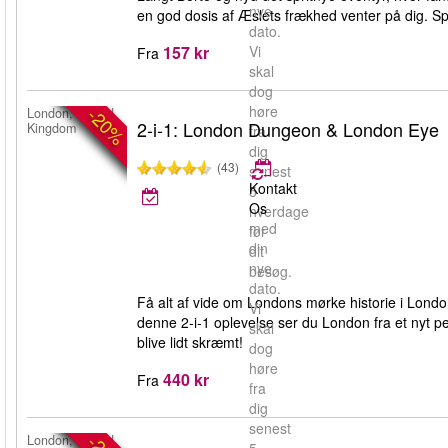
nye
en god dosis af Æslets frækhed venter på dig. Sp
dato.
157 kr
Vi
Fra
skal
dog
høre
-20%
London, United
2-i-1: London Dungeon & London Eye
Kingdom
fra
dig
(43)
senest
Kontakt
5
Os
hverdage
med
før
din
dit
nye
besøg.
dato.
Få alt af vide om Londons mørke historie i Lon
Vi
denne 2-i-1 oplevelse ser du London fra et nyt per
skal
blive lidt skræmt!
dog
høre
440 kr
Fra
fra
dig
senest
London, United