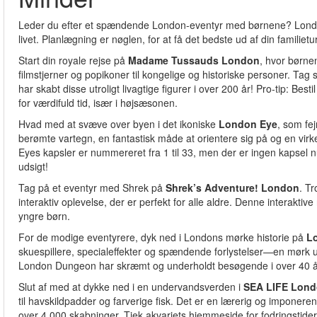
Leder du efter et spændende London-eventyr med børnene? London 
livet. Planlægning er nøglen, for at få det bedste ud af din familietu
Start din royale rejse på
Madame Tussauds London
, hvor børne
filmstjerner og popikoner til kongelige og historiske personer. Ta
har skabt disse utroligt livagtige figurer i over 200 år! Pro-tip: Bestil
for værdifuld tid, især i højsæsonen.
Hvad med at svæve over byen i det ikoniske
London Eye
, som fe
berømte vartegn, en fantastisk måde at orientere sig på og en virk
Eyes kapsler er nummereret fra 1 til 33, men der er ingen kapsel
udsigt!
Tag på et eventyr med Shrek på
Shrek’s Adventure! London
. Tr
interaktiv oplevelse, der er perfekt for alle aldre. Denne interaktive 
yngre børn.
For de modige eventyrere, dyk ned i Londons mørke historie på
L
skuespillere, specialeffekter og spændende forlystelser—en mørk u
London Dungeon har skræmt og underholdt besøgende i over 40 år
Slut af med at dykke ned i en undervandsverden i
SEA LIFE Lond
til havskildpadder og farverige fisk. Det er en lærerig og imponer
over 4.000 skabninger. Tjek akvariets hjemmeside for fodringstider