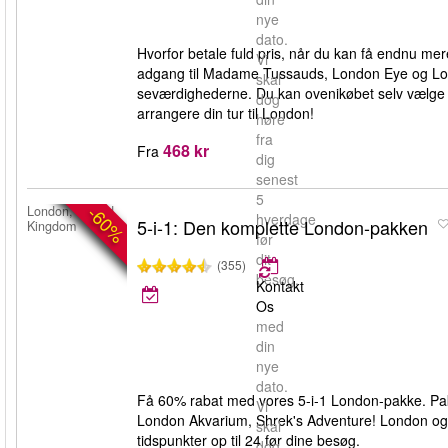
nye
dato.
Hvorfor betale fuld pris, når du kan få endnu mer
Vi
adgang til Madame Tussauds, London Eye og Lond
skal
seværdighederne. Du kan ovenikøbet selv vælge 
dog
arrangere din tur til London!
høre
fra
468 kr
Fra
dig
senest
5
-60%
London, United
hverdage
5-i-1: Den komplette London-pakken
Kingdom
før
dit
(355)
besøg.
Kontakt
Os
med
din
nye
dato.
Få 60% rabat med vores 5-i-1 London-pakke. Pa
Vi
London Akvarium, Shrek's Adventure! London og 
skal
tidspunkter op til 24 før dine besøg.
dog