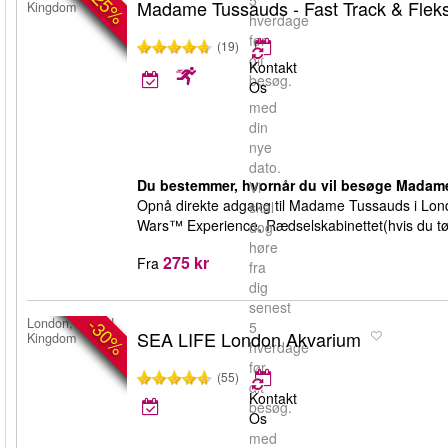
-25%
5
Madame Tussauds - Fast Track & Fleks
Kingdom
hverdage
før
(19)
dit
Kontakt
besøg.
Os
med
din
nye
dato.
Du bestemmer, hvornår du vil besøge Madame
Vi
Opnå direkte adgang til Madame Tussauds i London
skal
Wars™ Experience, Rædselskabinettet(hvis du tø
dog
høre
275 kr
Fra
fra
dig
senest
-30%
London, United
5
SEA LIFE London Akvarium
Kingdom
hverdage
før
(55)
dit
Kontakt
besøg.
Os
med