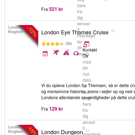
høre
521 kr
Fra
fra
dig
senest
-10%
London, United
5
London Eye Thames Cruise
Kingdom
hverdage
før
(56)
dit
Kontakt
besøg.
Os
med
din
nye
dato.
Vi du opleve London fra Themsen, så er dette cr
Vi
og morsomme historier, mens i sejler op og ned 
skal
Londons allerstørste seværdigheder på dette crui
dog
høre
129 kr
Fra
fra
dig
senest
-15%
London, United
5
London Dungeon
Kingdom
hverdage