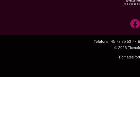
Højeste kr
© Dun & Br
Telefon
:
+45 78 75 53 77
E
© 2026
Ticmat
Ticmates fort