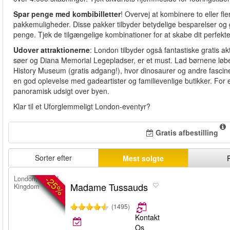
Spar penge med kombibilletter
! Overvej at kombinere to eller fl
pakkemuligheder. Disse pakker tilbyder betydelige besparelser og 
penge. Tjek de tilgængelige kombinationer for at skabe dit perfekte
Udover attraktionerne
: London tilbyder også fantastiske gratis a
søer og Diana Memorial Legepladser, er et must. Lad børnene løbe fr
History Museum (gratis adgang!), hvor dinosaurer og andre fascin
en god oplevelse med gadeartister og familievenlige butikker. For e
panoramisk udsigt over byen.
Klar til et Uforglemmeligt London-eventyr?
Gratis afbestilling
Sorter efter
Mest solgte
-25%
London, United
Madame Tussauds
Kingdom
(1495)
Kontakt
Os