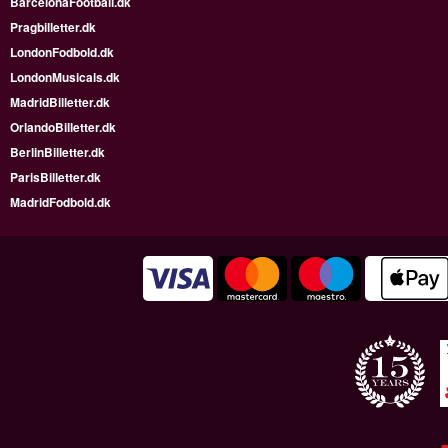
BarcelonaFootball.dk
Pragbilletter.dk
LondonFodbold.dk
LondonMusicals.dk
MadridBilletter.dk
OrlandoBilletter.dk
BerlinBilletter.dk
ParisBilletter.dk
MadridFodbold.dk