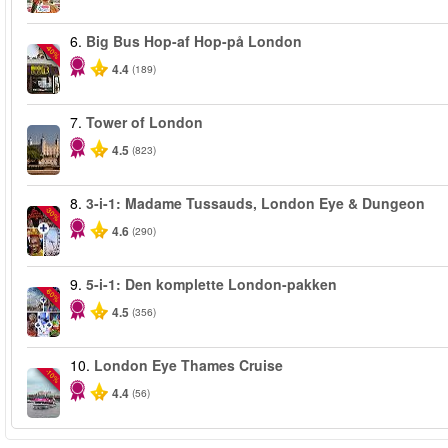
6.
Big Bus Hop-af Hop-på London
-40%
4.4
(189)
7.
Tower of London
4.5
(823)
8.
3-i-1: Madame Tussauds, London Eye & Dungeon
-30%
4.6
(290)
9.
5-i-1: Den komplette London-pakken
-60%
4.5
(356)
10.
London Eye Thames Cruise
-10%
4.4
(56)