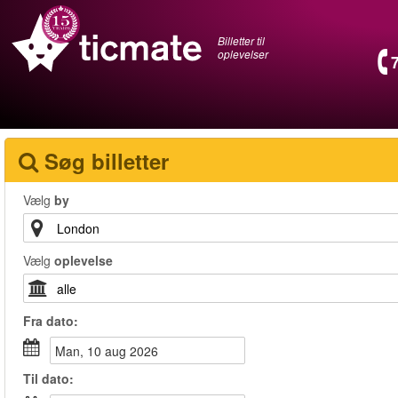
Billetter til
oplevelser
Søg billetter
Vælg
by
Vælg
oplevelse
Fra
dato
:
man, 10 aug 2026
Til
dato
: