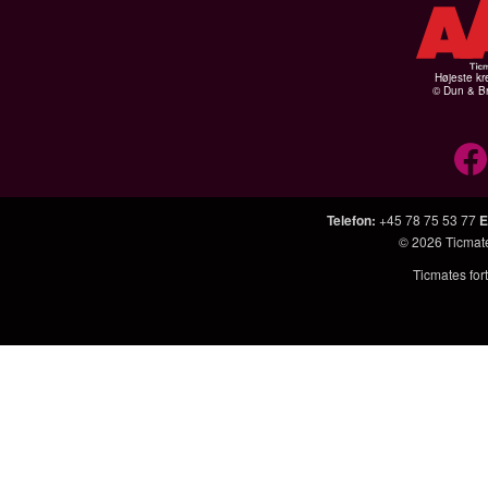
Højeste kr
© Dun & Br
Telefon
:
+45 78 75 53 77
E
© 2026
Ticmat
Ticmates fort