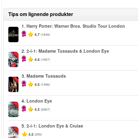
Tips om lignende produkter
1.
Harry Potter: Warner Bros. Studio Tour London
4.7
(1949)
2.
2-i-1: Madame Tussauds & London Eye
-40%
4.6
(1667)
3.
Madame Tussauds
-25%
4.5
(1496)
4.
London Eye
-25%
4.5
(2967)
5.
2-i-1: London Eye & Cruise
-20%
4.5
(355)