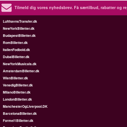
Tilmeld dig vores nyhedsbrev.
Få særtilbud, rabatter og re
LufthavnsTransfer.dk
NewYorkBilletter.dk
BudapestBilletter.dk
RomBilletter.dk
ItalienFodbold.dk
DubaiBilletter.dk
NewYorkMusicals.dk
AmsterdamBilletter.dk
WienBilletter.dk
VenedigBilletter.dk
MilanoBilletter.dk
LondonBilletter.dk
ManchesterOgLiverpool.DK
BarcelonaBilletter.dk
Formel1Billetter.dk